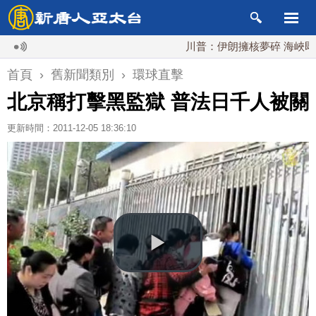
川普：伊朗擁核夢碎 海峽即將
首頁
›
舊新聞類別
›
環球直擊
北京稱打擊黑監獄 普法日千人被關
更新時間：2011-12-05 18:36:10