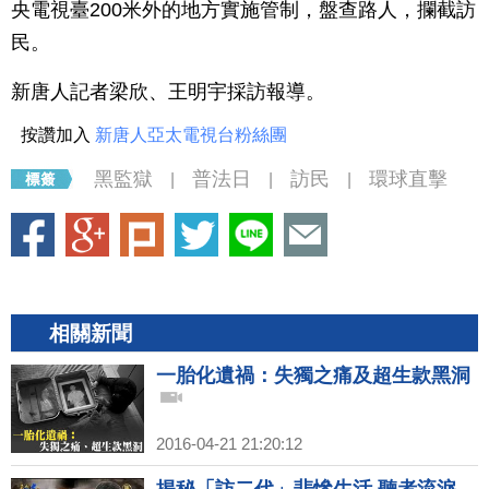
央電視臺200米外的地方實施管制，盤查路人，攔截訪
民。
新唐人記者梁欣、王明宇採訪報導。
按讚加入
新唐人亞太電視台粉絲團
黑監獄
普法日
訪民
環球直擊
|
|
|
相關新聞
一胎化遺禍：失獨之痛及超生款黑洞
2016-04-21 21:20:12