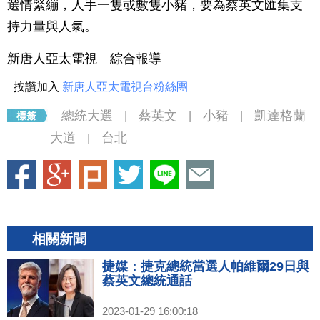
選情緊繃，人手一隻或數隻小豬，要為蔡英文匯集支
持力量與人氣。
新唐人亞太電視 綜合報導
按讚加入
新唐人亞太電視台粉絲團
總統大選
蔡英文
小豬
凱達格蘭
|
|
|
大道
台北
|
相關新聞
捷媒：捷克總統當選人帕維爾29日與
蔡英文總統通話
2023-01-29 16:00:18