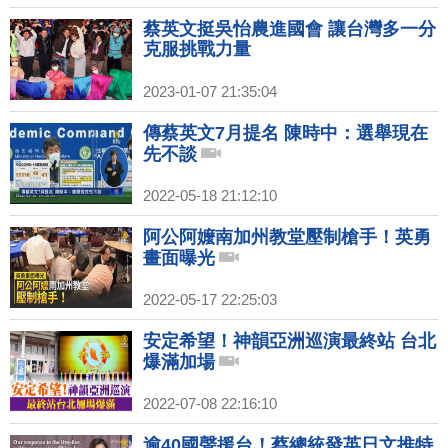
蔡英文挺吳怡農進國會 讓台灣多一分
克服挑戰力量
2023-01-07 21:35:04
傳蔡英文7月提名 陳時中：選舉現在
先不談
2022-05-18 21:12:10
阿公阿嬤南加州教堂壓制槍手！英勇
畫面曝光
2022-05-17 22:25:03
安定希望！神韻亞洲巡演最終站 台北
爆滿加場
2022-07-08 22:16:10
逾40國聲援台！蔡總統發英日文推特