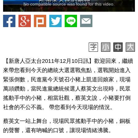
No compatible source was found for this video.
【新唐人亞太台2011年12月10日訊】歡迎回來，繼續
來帶您看到今天的總統大選選戰焦點，選戰開始進入
緊張倒數，民進黨今天號召小豬上凱道回娘家，現場
萬頭鑽動，當民進黨總統候選人蔡英文出現時，民眾
搖動手中的小豬，相當壯觀，蔡英文說，小豬要打倒
社會的不公不義。 帶您看到今天現場的情況。
蔡英文一站上舞台，現場民眾搖動手中的小豬，銅板
的聲響，還有吶喊的口號，讓現場情緒沸騰。