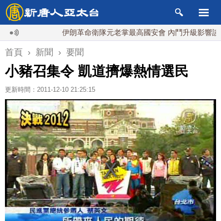
伊朗革命衛隊元老掌最高國安會 內鬥升級影響談判？
首頁
›
新聞
›
要聞
小豬召集令 凱道擠爆熱情選民
更新時間：2011-12-10 21:25:15