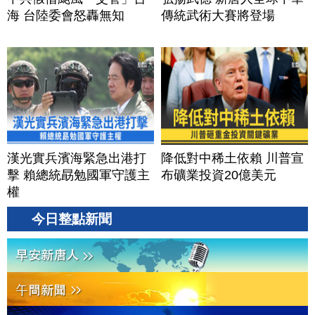
海 台陸委會怒轟無知
傳統武術大賽將登場
漢光實兵濱海緊急出港打
降低對中稀土依賴 川普宣
擊 賴總統勗勉國軍守護主
布礦業投資20億美元
權
今日整點新聞