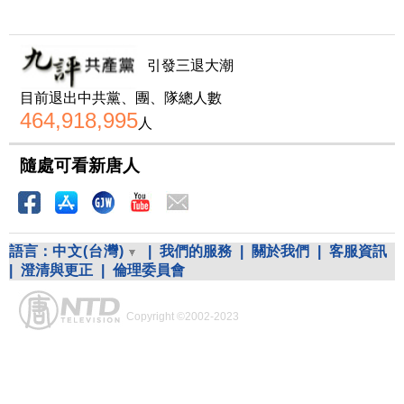
引發三退大潮
目前退出中共黨、團、隊總人數
464,918,995
人
隨處可看新唐人
語言：
中文(台灣)
|
我們的服務
|
關於我們
|
客服資訊
|
澄清與更正
|
倫理委員會
Copyright ©2002-2023