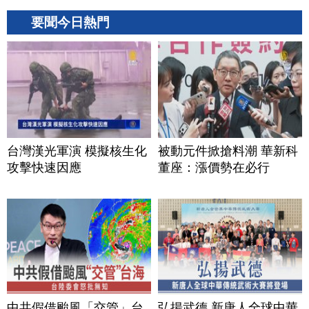
要聞今日熱門
台灣漢光軍演 模擬核生化
被動元件掀搶料潮 華新科
攻擊快速因應
董座：漲價勢在必行
中共假借颱風「交管」台
弘揚武德 新唐人全球中華