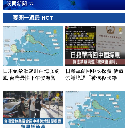
要聞一週最 HOT
日本氣象廳緊盯白海豚颱
日籍華商回中國探親 傳遭
風 台灣最快下午發海警
禁離境還「被恢復國籍」