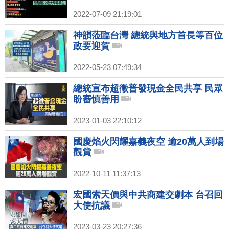
2022-07-09 21:19:01
神韻蒞臨台灣 總統與地方首長等百位
政要迎賀
2022-05-23 07:49:34
總統宣布超徵普發現金全民共享 民眾
盼審慎善用
2023-01-03 22:10:12
國慶焰火閃耀嘉義夜空 逾20萬人到場
觀賞
2022-10-11 11:37:13
宏國索天價與中共商建交劇本 台召回
大使抗議
2023-03-23 20:27:36