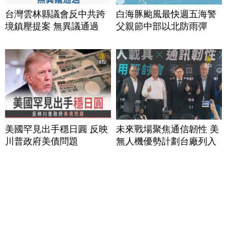
台灣雲林縣議會反中共跨
白海豚颱風最快週五海警
境鎮壓提案 無異議通過
父親節中部以北防雨彈
美國罕見出手穩日圓 反映
未來戰場聚焦通信韌性 美
川普政府美債問題
無人機優勢計劃台廠列入