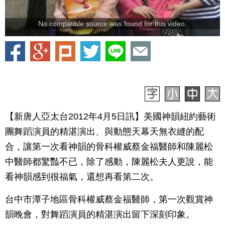
No compatible source was found for this video.
【新唐人亞太台2012年4月5日訊】美國神韻紐約藝術
團舞蹈演員的精湛演出、與動態天幕天無衣縫的配
合，讓第一次看神韻的骨科權威蔡金福醫師和陳麗松
中醫師都驚豔不已，除了感動，陳麗松夫人更說，能
看神韻感到很福氣，還想再看第二次。
台中市潭子地區骨科權威蔡金福醫師，第一次觀賞神
韻晚會，對舞蹈演員的精湛演出留下深刻印象。