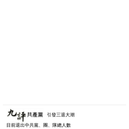
引發三退大潮
目前退出中共黨、團、隊總人數