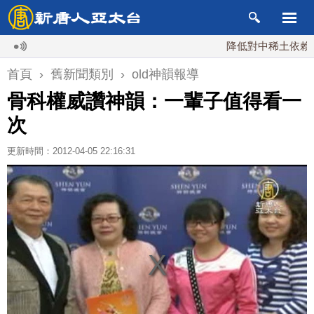
降低對中稀土依賴 川普
首頁
›
舊新聞類別
›
old神韻報導
骨科權威讚神韻：一輩子值得看一
次
更新時間：2012-04-05 22:16:31