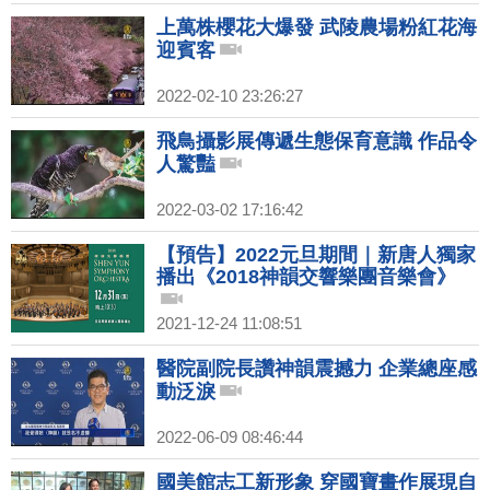
上萬株櫻花大爆發 武陵農場粉紅花海
迎賓客
2022-02-10 23:26:27
飛鳥攝影展傳遞生態保育意識 作品令
人驚豔
2022-03-02 17:16:42
【預告】2022元旦期間｜新唐人獨家
播出《2018神韻交響樂團音樂會》
2021-12-24 11:08:51
醫院副院長讚神韻震撼力 企業總座感
動泛淚
2022-06-09 08:46:44
國美館志工新形象 穿國寶畫作展現自