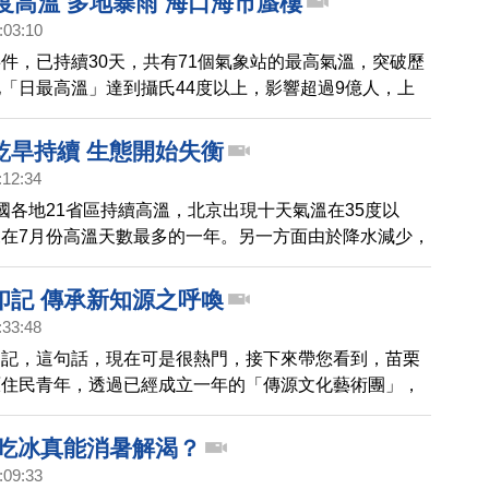
度高溫 多地暴雨 海口海市蜃樓
灣帶來大量降雨。不過，中央氣象局今天表示，講颱風還
:03:10
這團雲結構很差，連「熱帶擾動」都還稱不上。氣象達人
件，已持續30天，共有71個氣象站的最高氣溫，突破歷
言，各地模式預測分歧極大，不確定性太高。
「日最高溫」達到攝氏44度以上，影響超過9億人，上
百年來最高紀錄。同時，多地狂風暴雨肆虐，山洪爆發，
亡。
乾旱持續 生態開始失衡
:12:34
國各地21省區持續高溫，北京出現十天氣溫在35度以
在7月份高溫天數最多的一年。另一方面由於降水減少，
續，導致生態開始失衡。
印記 傳承新知源之呼喚
:33:48
印記，這句話，現在可是很熱門，接下來帶您看到，苗栗
原住民青年，透過已經成立一年的「傳源文化藝術團」，
方式將原住民的傳統文化完全呈現，一起讓更多人認識彩
與活力 。
 吃冰真能消暑解渴？
:09:33