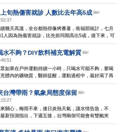
天，台北還是有機會出現36度以上的高溫，提醒民眾，
中暑。
月上旬熱傷害就診 人數比去年高5成
:52:37
連續幾天高溫，全台都熱得像烤番薯，衛福部統計，七月
41人因為熱傷害就診，比先前同期高出5成，接下來，可
溫，因為在菲律賓東方海面的熱低壓，最快今天晚間，就
風，未來也不排除，直撲台灣。
喝水不夠？DIY飲料補充電解質
:46:51
民眾如果在戶外運動持續一小時，只喝水可能不夠，要喝
補充體內的礦物質，醫師提醒，運動過程中，最好渴了再
法不要喝錯了，才不會因灌太多水，稀釋血液的電解質，
反。
夾台灣帶雨？氣象局態度保留
:15:27
先來關心，梅雨不來，連日炎熱天氣，讓水情告急，不
式最新預測指出，下週五後，台灣兩側可能會有雙颱夾
看天氣」粉絲頁指出，依歐洲模式預測，下月8日，會有
東西2側，產生疑似藤原效應，引爆西南季風或西南氣流