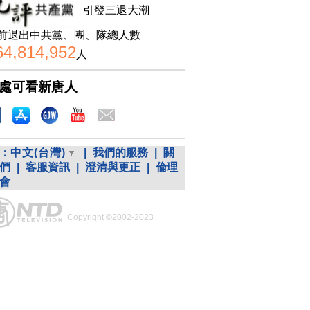
引發三退大潮
前退出中共黨、團、隊總人數
64,814,952
人
處可看新唐人
：
中文(台灣)
|
我們的服務
|
關
們
|
客服資訊
|
澄清與更正
|
倫理
會
Copyright ©2002-2023