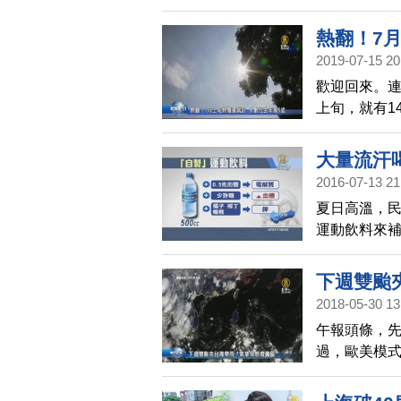
而且，未來幾
注意防曬、
熱翻！7
2019-07-15 20
歡迎回來。
上旬，就有1
能會稍微降
會升格成颱
大量流汗
2016-07-13 21
夏日高溫，
運動飲料來
喝，喝水方
結果適得其
下週雙颱
2018-05-30 13
午報頭條，
過，歐美模
擊。「觀氣象
雙颱來到台灣