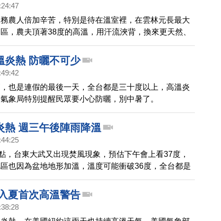
:24:47
，務農人倍加辛苦，特別是待在溫室裡，在雲林元長最大
區，農夫頂著38度的高溫，用汗流浹背，換來更天然、
作物，帶您去看看。
溫炎熱 防曬不可少
:49:42
節，也是連假的最後一天，全台都是三十度以上，高溫炎
，氣象局特別提醒民眾要小心防曬，別中暑了。
炎熱 週三午後陣雨降溫
:44:25
0點，台東大武又出現焚風現象，預估下午會上看37度，
區也因為盆地地形加溫，溫度可能衝破36度，全台都是
氣象局預測，高溫會持續到8日星期三上午，直到午後才
忙降溫度。
 入夏首次高溫警告
:38:28