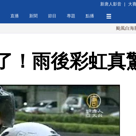
新唐人影音
|
大
直播
新聞
節目
專題
點播
颱風白海豚襲沖繩 
了！雨後彩虹真