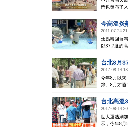
不只台灣天
門也發布了入
度，相當於攝
首次的高溫
今高溫炎
2011-07-24 21
焦點轉回台
以37.7度
來一兩天氣
雨、雷擊以
台北8月3
小孩泡在水
2017-08-14 13
今年8月以來
錄。8月才過
這個星期，北
及補充水份
台北高溫
後雷陣雨，
2017-08-14 20
世大運熱潮
示，今年8月