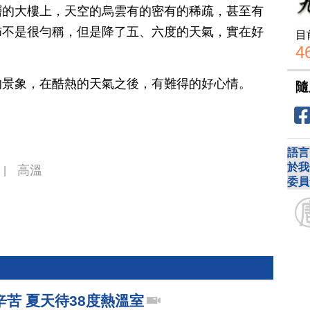
層的大樓上，天空的烏雲有的密有的稀疏，甚至有
佈不是很勻稱，但是降了五、六度的天氣，實在好
目
4
的景象，在酷熱的天氣之後，有難得的好心情。
隨
語言
於我
高溫
|
委員
苦 夏天待38度熱溫室