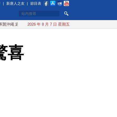
賽
|
新唐人之友
|
節目表
週末最近台灣 10日登陸浙江
2026 年 8 月 7 日 星期五
川普預透露美伊談判進展 美彈藥
驚喜