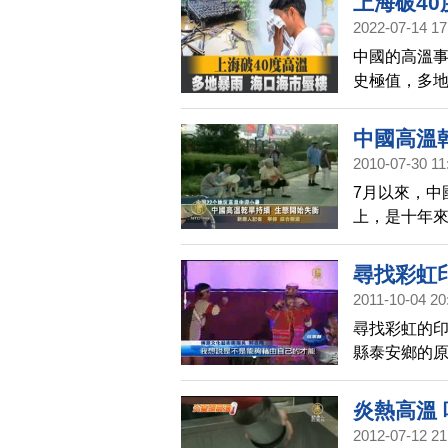
上海破40
北上，為台
2022-07-14 17
太早，現在
中國的高溫事
彭啟明也直
史極值，多地
海，也追平
導致人員傷
中國高溫
2010-07-30 11
7月以來，中
上，是十年來
各地乾旱持
尋找彩虹
2011-10-04 20
尋找彩虹的
縣泰安鄉的
以歌舞劇的
虹印記的美麗
炎熱高溫
2012-07-12 21