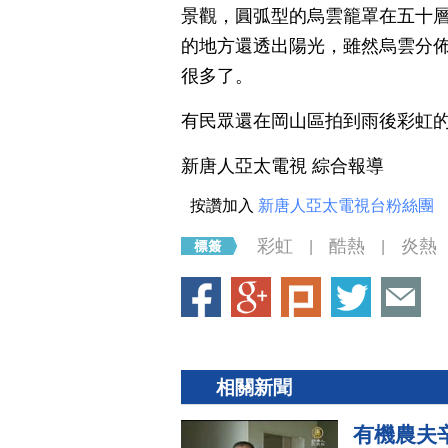
景觀，圓弧型的烏雲籠罩在五十
的地方還透出陽光，雖然烏雲分
很多了。
有民眾還在岡山區拍到雨後彩虹
新唐人亞太電視 綜合報導
按讚加入
新唐人亞太電視台粉絲團
彩虹
酷熱
炎熱
|
|
相關新聞
有機農夫辛