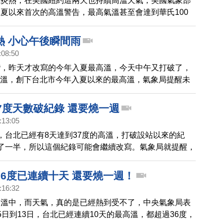
氣炎熱，在美國紐約這兩天也持續高溫天氣，美國氣象部
夏以來首次的高溫警告，最高氣溫甚至會達到華氏100
氏37.78度，不過在度過了一個漫長寒冷的冬天後，入夏
天氣，反而讓紐約人更加開心。請看本台記者的報導。
熱 小心午後瞬間雨
:08:50
灣，昨天才改寫的今年入夏最高溫，今天中午又打破了，
的高溫，創下台北市今年入夏以來的最高溫，氣象局提醒未
溫仍然會居高不下，而且還要注意午後熱對流會有瞬間大
及強陣風。不過天氣熱，自來水園區一早就擠爆了，大人
7度天數破紀錄 還要燒一週
裡，玩得不亦樂乎。
:13:05
，台北已經有8天達到37度的高溫，打破設站以來的紀
了一半，所以這個紀錄可能會繼續改寫。氣象局就提醒，
台灣高溫仍有可能達到37或38度，提醒民眾多注意防曬
，高溫天氣，一直要到週末太平洋高壓減弱，水氣帶來午
36度已連續十天 還要燒一週！
才可能緩解。
:16:32
加溫中，而天氣，真的是已經熱到受不了，中央氣象局表
5日到13日，台北已經連續10天的最高溫，都超過36度，