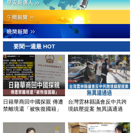
要聞一週最 HOT
日籍華商回中國探親 傳遭
台灣雲林縣議會反中共跨
禁離境還「被恢復國籍」
境鎮壓提案 無異議通過