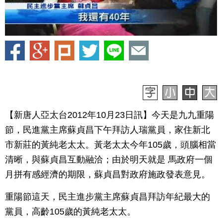
【新唐人亞太台2012年10月23日訊】今天是九九重陽
節，民進黨主席蘇貞昌下午拜訪人瑞黨員，家住新北
市新莊的黃純老太太。黃老太太今年105歲，頭腦相當
清晰，與蘇貞昌互動融洽；由於明天就是 馬政府一個
月拼有感經濟的期限，蘇貞昌對政府施政發表意見。
重陽節這天，民主進步黨主席蘇貞昌拜訪年紀最大的
黨員，高齡105歲的黃純老太太。