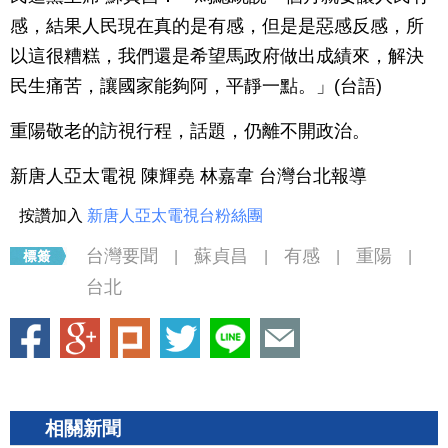
感，結果人民現在真的是有感，但是是惡感反感，所
以這很糟糕，我們還是希望馬政府做出成績來，解決
民生痛苦，讓國家能夠阿，平靜一點。」(台語)
重陽敬老的訪視行程，話題，仍離不開政治。
新唐人亞太電視 陳輝堯 林嘉韋 台灣台北報導
按讚加入
新唐人亞太電視台粉絲團
台灣要聞
蘇貞昌
有感
重陽
|
|
|
|
台北
相關新聞