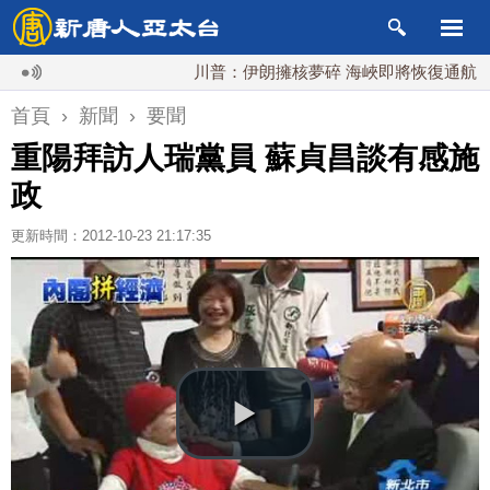
川普：伊朗擁核夢碎 海峽即將恢復通航
首頁
›
新聞
›
要聞
重陽拜訪人瑞黨員 蘇貞昌談有感施
政
更新時間：2012-10-23 21:17:35