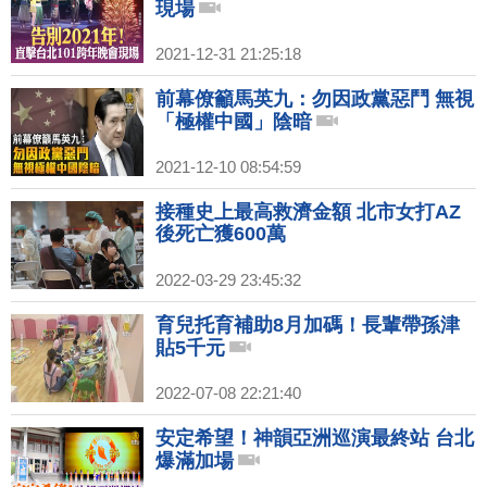
現場
2021-12-31 21:25:18
前幕僚籲馬英九：勿因政黨惡鬥 無視
「極權中國」陰暗
2021-12-10 08:54:59
接種史上最高救濟金額 北市女打AZ
後死亡獲600萬
2022-03-29 23:45:32
育兒托育補助8月加碼！長輩帶孫津
貼5千元
2022-07-08 22:21:40
安定希望！神韻亞洲巡演最終站 台北
爆滿加場