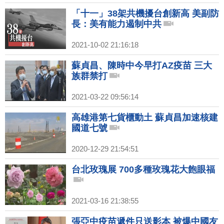
「十一」38架共機擾台創新高 美副防
長：美有能力遏制中共
2021-10-02 21:16:18
蘇貞昌、陳時中今早打AZ疫苗 三大
族群禁打
2021-03-22 09:56:14
高雄港第七貨櫃動土 蘇貞昌加速核建
國道七號
2020-12-29 21:54:51
台北玫瑰展 700多種玫瑰花大飽眼福
2021-03-16 21:38:55
張亞中疫苗遞件只送影本 被爆中國友