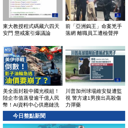
東大教授程式碼藏六四天
前「亞洲鎢王」命案兇手
安門 懲戒案引爆議論
落網 離職員工遭檢聲押
美全面封殺中國光模組！
川普加州球場維安疑遭監
陸企市值蒸發逾千億人民
視 警方逮1男搜出高殺傷
幣！AI資料中心供應鏈洗
力彈藥
牌？台灣喜迎轉單！成關
今日整點新聞
鍵樞紐？｜#財經新聞
│20260805 (三)