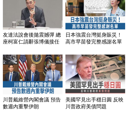
友達法說會後拋震撼彈 總
日本強震台灣挺身賑災！
座柯富仁請辭張博儀接任
高市早苗發完整感謝名單
川普戴維營內閣會議 預告
美國罕見出手穩日圓 反映
數週內重擊伊朗
川普政府美債問題