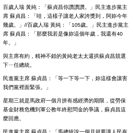
百歲人瑞 黃純：「蘇貞昌你讚讚讚。」民主進步黨主
席 蘇貞昌：「哇，這樣子讓老人家誇獎到，阿妳今年
幾歲。」//百歲人瑞 黃純：「105歲。」民主進步黨主
席 蘇貞昌：「那麼我若是像妳這個年歲，我還有40
年。」
與主席有約，精神不錯的黃純老太太還拱蘇貞昌競選
下ㄧ任總統。
民進黨主席 蘇貞昌：「等一下等一下，妳這樣會讓害
我們黨裡面緊張。」
星期三就是馬政府一個月拼有感經濟的期限，從勞保
基金財務危機到軍公教年終慰問金的爭議，蘇貞昌這
麼回應。
民進黨主席 蘇貞昌：「馬總統說一個月就要讓人民有