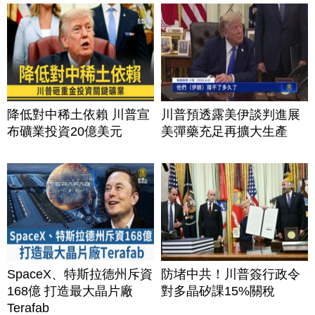
降低對中稀土依賴 川普宣
川普預透露美伊談判進展
布礦業投資20億美元
美彈藥充足再擴大生產
SpaceX、特斯拉德州斥資
防堵中共！川普簽行政令
168億 打造最大晶片廠
對多晶矽課15%關稅
Terafab