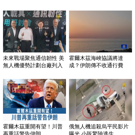
未來戰場聚焦通信韌性 美
霍爾木茲海峽協議將達
無人機優勢計劃台廠列入
成？伊朗傳不收通行費
霍爾木茲重開有望！川普
俄無人機追殺烏平民影片
再重話警告伊朗
曝光 小販驚險逃生