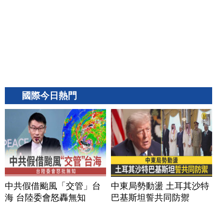
國際今日熱門
中共假借颱風「交管」台
中東局勢動盪 土耳其沙特
海 台陸委會怒轟無知
巴基斯坦誓共同防禦