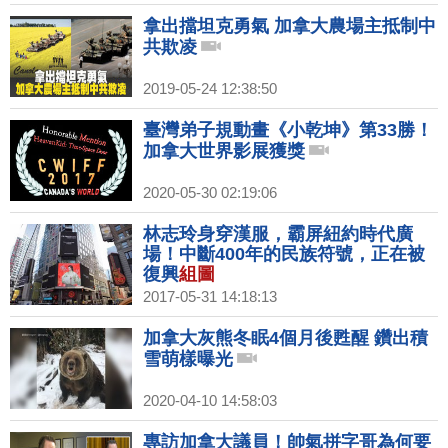
拿出擋坦克勇氣 加拿大農場主抵制中
共欺凌
2019-05-24 12:38:50
臺灣弟子規動畫《小乾坤》第33勝！
加拿大世界影展獲獎
2020-05-30 02:19:06
林志玲身穿漢服，霸屏紐約時代廣
場！中斷400年的民族符號，正在被
復興
組圖
2017-05-31 14:18:13
加拿大灰熊冬眠4個月後甦醒 鑽出積
雪萌樣曝光
2020-04-10 14:58:03
專訪加拿大議員！帥氣拼字哥為何要