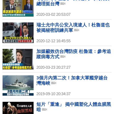
總理挺台灣
2020-03-02 20:53:07
瑞士允中共公安入境逮人！杜魯道也
被揭秘密訓練共軍
2020-12-12 16:45:55
加媒籲效仿台灣防疫 杜魯道：參考追
蹤病毒方式
2020-03-23 20:27:27
3個月內第二次！加拿大軍艦穿越台
灣海峽
2019-09-10 20:34:37
短片「重逢」 揭中國塑化人體血腥黑
暗