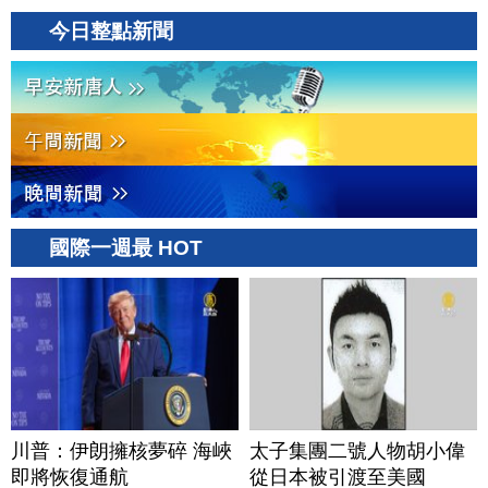
今日整點新聞
國際一週最 HOT
川普：伊朗擁核夢碎 海峽
太子集團二號人物胡小偉
即將恢復通航
從日本被引渡至美國