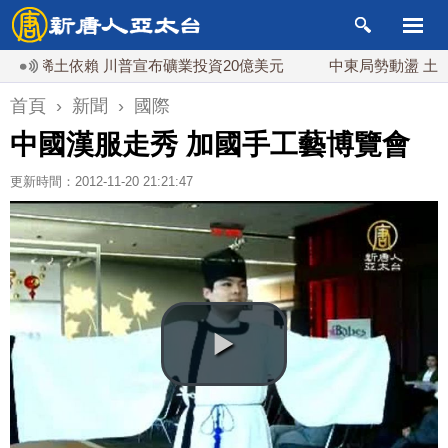
稀土依賴 川普宣布礦業投資20億美元
中東局勢動盪 土耳其沙
首頁
›
新聞
›
國際
中國漢服走秀 加國手工藝博覽會
更新時間：2012-11-20 21:21:47