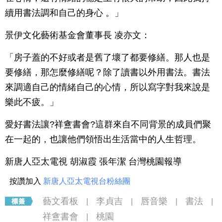
續用書法調和自己的身心 。」
景伊文化藝術基金會董事長 凌亦文：
「房子蓋的不好或者是舊了壞了都要修繕。那人也是
要修繕，那怎麼修繕呢？除了讀書以外用書法。書法
來調適自己的情緒自己的心情，所以寫字對我來說是
樂此不疲。」
愛好書法讓?祥盦書會?這群來自不同背景的成員們聚
在一起的，也讓他們領悟出生活當中的人生哲理。
新唐人亞太電視 胡淑霞 張年潔 台灣桃園報導
按讚加入
新唐人亞太電視台粉絲團
藝文看板
李貞吉
唇音樂
書法
|
|
|
|
祥盦書會
桃園
|