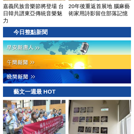
嘉義民族音樂節將登場 台
20年後重返首展地 腦麻藝
日韓共譜東亞傳統音樂魅
術家用詩影留住部落記憶
力
今日整點新聞
藝文一週最 HOT