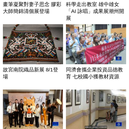
畫筆凝聚對妻子思念 膠彩
科學走出教室 雄中雄女
大師簡錦清個展登場
「AI 詠唱」成果展潮州開
展
故宮南院織品新展 8/1登
同濟會攜企業投資品德教
場
育 七校國小獲教材資源