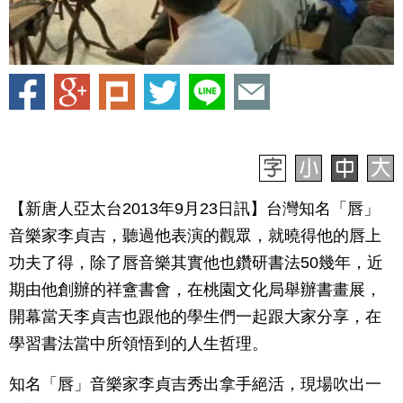
【新唐人亞太台2013年9月23日訊】台灣知名「唇」
音樂家李貞吉，聽過他表演的觀眾，就曉得他的唇上
功夫了得，除了唇音樂其實他也鑽研書法50幾年，近
期由他創辦的祥盦書會，在桃園文化局舉辦書畫展，
開幕當天李貞吉也跟他的學生們一起跟大家分享，在
學習書法當中所領悟到的人生哲理。
知名「唇」音樂家李貞吉秀出拿手絕活，現場吹出一