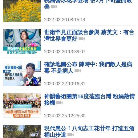
桃園魯冰花季登場 估2月下旬盛開最
美
2022-03-20 08:15:14
世衛罕見正面談台參與 蔡英文：有台
灣世界會更好
2020-03-30 13:39:07
確診地圖公布 陳時中: 我們敵人是病
毒 不是病人
2020-03-22 10:16:31
神韻藝術團第16度蒞臨台灣 粉絲熱情
接機
2024-03-25 12:25:30
現代愚公！八旬志工花廿年 打造五酒
桶山步道