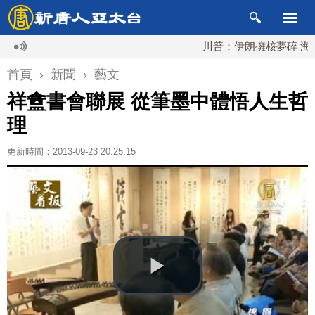
川普：伊朗擁核夢碎 海峽即將
首頁
›
新聞
›
藝文
祥盦書會聯展 從筆墨中體悟人生哲
理
更新時間：2013-09-23 20:25:15