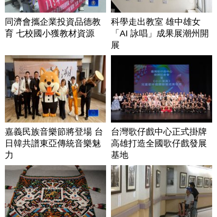
同濟會攜企業投資品德教
科學走出教室 雄中雄女
育 七校國小獲教材資源
「AI 詠唱」成果展潮州開
展
嘉義民族音樂節將登場 台
台灣歌仔戲中心正式掛牌
日韓共譜東亞傳統音樂魅
高雄打造全國歌仔戲發展
力
基地