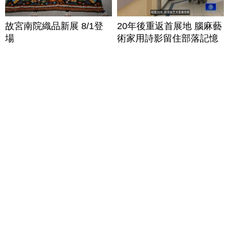
故宮南院織品新展 8/1登
20年後重返首展地 腦麻藝
場
術家用詩影留住部落記憶