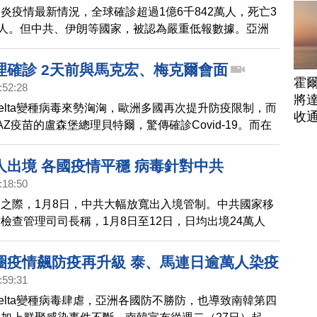
炎疫情最新情況，全球確診超過1億6千842萬人，死亡3
多人。但中共、伊朗等國家，被認為嚴重低報數據。亞洲
日新增確診21萬1千多例，死亡增加3千8百人。日本東
延燒，緊急事態可能延長到跟沖繩縣同步在6月20日解
理確診 2天前與馬克宏、梅克爾會面
連2天新增確診都破7千例，創新高紀錄。澳洲維多利亞
霍
:52:28
本土確診，宣布封城一週，近7百萬人受影響，維省首府
將
elta變種病毒來勢洶洶，歐洲多國再次提升防疫限制，而
觀看足球賽後確診，數千球迷必須自我隔離和採檢。世界
收
AZ疫苗的盧森堡總理貝特爾，驚傳確診Covid-19。而在
求中國科興，提交更多疫苗生產過程及安全數據，預料可
兩天前，貝特爾才在布魯塞爾參加歐盟峰會，同場的包括
個
克爾和法國總統馬克宏等多國政要。
人出境 各國疫情平穩 病毒針對中共
:18:50
之際，1月8日，中共大幅放寬出入境管制。中共國家移
檢查管理司司長稱，1月8日至12日，日均出境24萬人
入境管制前上升了43.3%。
圈疫情飆防疫再升級 泰、馬連日逾萬人染疫
:59:31
elta變種病毒肆虐，亞洲各國防不勝防，也導致南韓第四