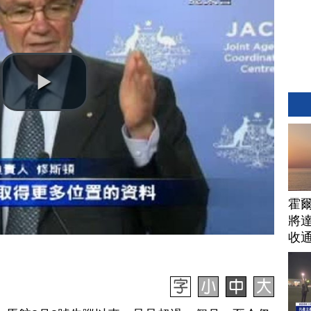
霍
將
收