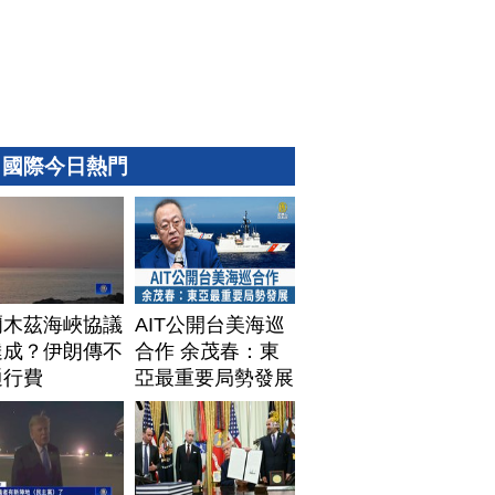
國際今日熱門
爾木茲海峽協議
AIT公開台美海巡
達成？伊朗傳不
合作 余茂春：東
通行費
亞最重要局勢發展