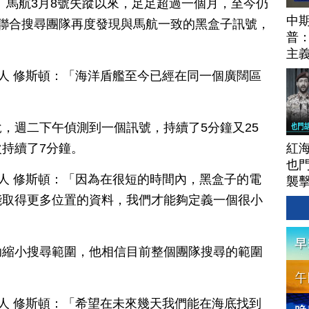
訊】馬航3月8號失蹤以來，足足超過一個月，至今仍
中期
聯合搜尋團隊再度發現與馬航一致的黑盒子訊號，
普
主
責人 修斯頓：「海洋盾艦至今已經在同一個廣闊區
，週二下午偵測到一個訊號，持續了5分鐘又25
紅
持續了7分鐘。
也
責人 修斯頓：「因為在很短的時間內，黑盒子的電
襲
能取得更多位置的資料，我們才能夠定義一個很小
助縮小搜尋範圍，他相信目前整個團隊搜尋的範圍
責人 修斯頓：「希望在未來幾天我們能在海底找到