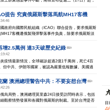
加上群聚感染事件不斷，南韓宣布從週二（27日）起，
防疫等級上調至第三級。
AO提告 究責俄羅斯擊落馬航MH17客機
:34:46
國政府向國際民航組織（ICAO）聯合提告，要求俄羅斯
馬航MH17客機遭俄製飛彈擊落事件負責，除要求俄羅斯須
也要求ICAO暫停俄羅斯在該組織的投票權。
增2.5萬例 連3天破歷史紀錄
:19:42
炎疫情最新情況，全球確診超過2億1千萬例，死亡4百
人。但中共、伊朗等國家，被認為嚴重低報數據。美國過
均新增確診超過13萬例，其中，3名接種過疫苗的聯邦
、希肯魯柏和金恩確診，美國國會已有超過70名參議員
克蘭 澳洲總理警告中共：不要妄想台灣
。亞洲方面，日本單日新增確診再次突破2萬5千人，連
:42:26
新高紀錄，其中，東京新增5千4百多例確診，連3天突破
俄烏局勢，澳洲總理莫里森24日接受訪問時表示，包括
首次單日新增確診超過1萬例，創疫情爆發以來新高紀
仔細觀察情勢發展和各國對俄羅斯的制裁。至於台灣是否
突破30萬大關，胡志明市下週一封城。澳洲新南威爾斯
目
個遭鄰國入侵的對象，莫里森重申澳洲立場，呼籲中共不
4