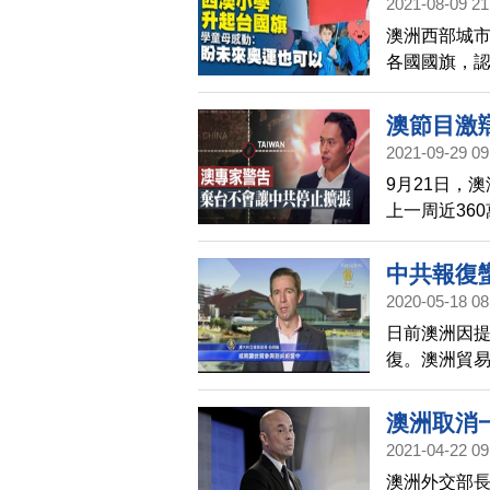
2021-08-09 21
文也說，現
澳洲西部城
各國國旗，
斯，在升旗
高雄，在現
澳節目激
手也能拿著
2021-09-29 09
共
9月21日，澳
上一周近36
擴張，澳洲
美澳戰略同
中共報復
2020-05-18 08
日前澳洲因
復。澳洲貿
澳洲會保留
澳洲取消
2021-04-22 09
澳洲外交部長潘