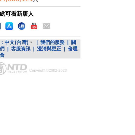
處可看新唐人
：
中文(台灣)
|
我們的服務
|
關
們
|
客服資訊
|
澄清與更正
|
倫理
會
Copyright ©2002-2023