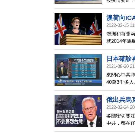
波疫情蔓延，
將非首都圈
澳荷向IC
2022-03-15 11
澳洲和荷蘭兩
就2014年
賠償受害人，
日本確診再
2021-08-20 21
來關心中共肺
40萬3千多
去兩週單日平
參議員韋克爾
俄出兵烏
和眾議員染疫
2022-02-24 20
續3天創歷史
各國密切關注
5千人。越南
中共，都在
錄，累計確診
會成為下一
省新增644例