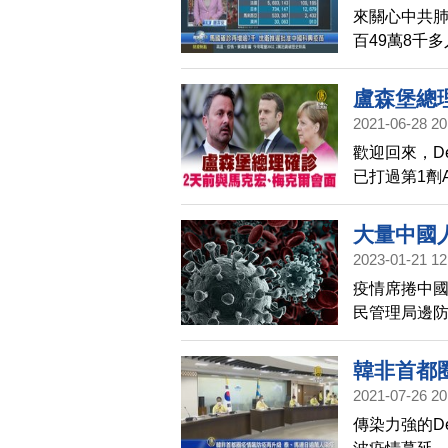
來關心中共肺
百49萬8千
方面，印度單
京等9地疫情
盧森堡總
禁。馬來西亞
2021-06-28 20
省新增12例
歡迎回來，D
墨爾本一人
已打過第1劑
衛生組織要
消息公布的
能要延到下
德國總理梅
大量中國
2023-01-21 12
疫情席捲中國
民管理局邊防
次，較開放出
韓非首都
2021-07-26 20
傳染力強的D