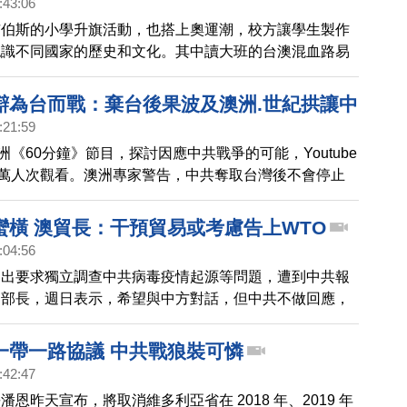
:43:06
在是台灣最好的時機。
市伯斯的小學升旗活動，也搭上奧運潮，校方讓學生製作
認識不同國家的歷史和文化。其中讀大班的台澳混血路易
活動中高舉中華民國國旗，讓校方看到台灣，讓來自台灣
場見證的媽媽很感動，這位台籍媽媽說，希望有天台灣選
辯為台而戰：棄台後果波及澳洲.世紀拱讓中
國旗站上奧運會場。
:21:59
洲《60分鐘》節目，探討因應中共戰爭的可能，Youtube
0萬人次觀看。澳洲專家警告，中共奪取台灣後不會停止
若坐視侵略台灣，不僅不道德，澳洲也將承受後果，而且
盟恐怕崩解。
蠻橫 澳貿長：干預貿易或考慮告上WTO
:04:56
提出要求獨立調查中共病毒疫情起源等問題，遭到中共報
易部長，週日表示，希望與中方對話，但中共不做回應，
權利，考慮把中共告上世貿組織。
一帶一路協議 中共戰狼裝可憐
:42:47
恩昨天宣布，將取消維多利亞省在 2018 年、2019 年