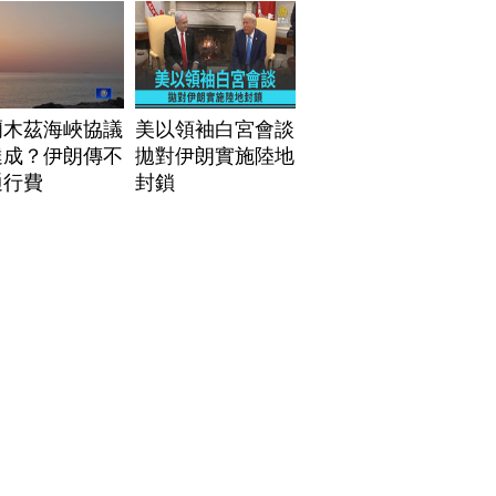
爾木茲海峽協議
美以領袖白宮會談
達成？伊朗傳不
拋對伊朗實施陸地
通行費
封鎖