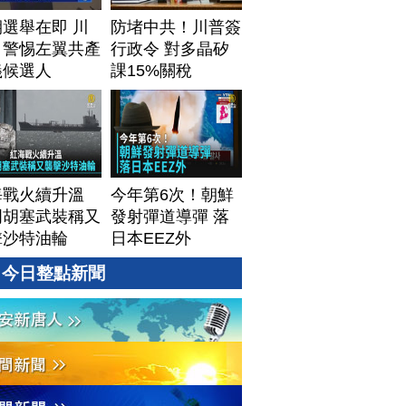
選舉在即 川
防堵中共！川普簽
：警惕左翼共產
行政令 對多晶矽
義候選人
課15%關稅
海戰火續升溫
今年第6次！朝鮮
門胡塞武裝稱又
發射彈道導彈 落
擊沙特油輪
日本EEZ外
今日整點新聞