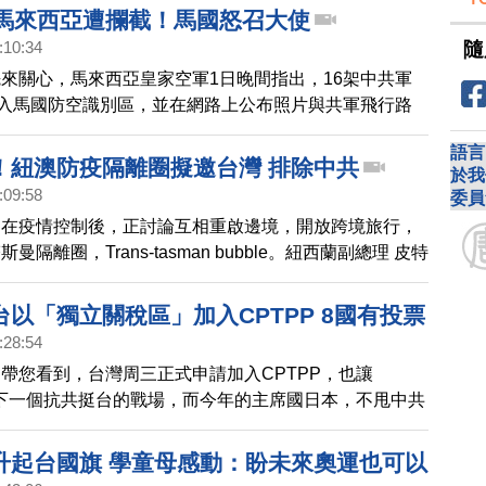
擾馬來西亞遭攔截！馬國怒召大使
隨
:10:34
來關心，馬來西亞皇家空軍1日晚間指出，16架中共軍
侵入馬國防空識別區，並在網路上公布照片與共軍飛行路
包括運20、伊爾76，馬來西亞空軍緊急升空攔截，並多
語言
，但對方不予回應。馬來西亞軍方表示，中方飛機的行動
！紐澳防疫隔離圈擬邀台灣 排除中共
於我
」，已嚴重威脅到國家主權和航空安全。馬來西亞外交大
:09:58
委員
發出外交抗議信，要召見中共駐馬來西亞大使，要求給予
洲在疫情控制後，正討論互相重啟邊境，開放跨境旅行，
曼隔離圈，Trans-tasman bubble。紐西蘭副總理 皮特
灣、南韓等國可能加入，但現階段不考慮中共。
以「獨立關稅區」加入CPTPP 8國有投票
:28:54
帶您看到，台灣周三正式申請加入CPTPP，也讓
為下一個抗共挺台的戰場，而今年的主席國日本，不甩中共
」為由跳腳反對，日本政府發言人加藤勝信，今天(24
，非常歡迎台灣的加入。並強調，新加入的對象可以是國
升起台國旗 學童母感動：盼未來奧運也可以
稅區，所以台灣加入TPP在協定上是可能的。總統蔡英