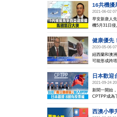
要妄想。
16共機
2021-06-02 07
早安新唐人先
機5月31日
徑。共機型號
次警告中共
健康優先
非常「可疑
2020-05-06 07
臣侯賽因已
紐西蘭和澳
解釋。
可能形成跨塔斯
斯指出，台
日本歡迎台
2021-09-24 20
權
新聞一開始，
CPTPP成
以「一個中國
日)公開表示
西澳小學
家或單獨的關