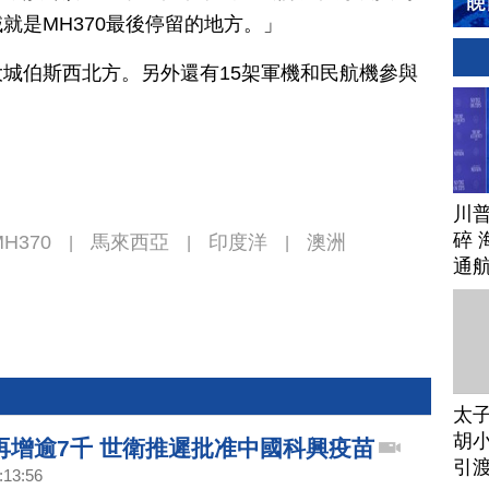
就是MH370最後停留的地方。」
城伯斯西北方。另外還有15架軍機和民航機參與
川
碎 
MH370
馬來西亞
印度洋
澳洲
|
|
|
通
太
胡小
再增逾7千 世衛推遲批准中國科興疫苗
引
:13:56