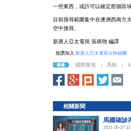
一些東西，或許可以確定那個區域
目前搜尋範圍集中在澳洲西南方大
空中搜尋。
新唐人亞太電視 張祺翎 編譯
按讚加入
新唐人亞太電視台粉絲團
國際聚焦
馬航
|
|
相關新聞
馬國確診
2021-05-27 21