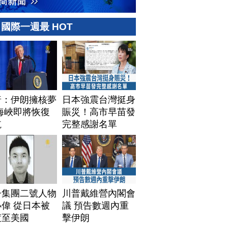
國際一週最 HOT
普：伊朗擁核夢
日本強震台灣挺身
海峽即將恢復
賑災！高市早苗發
航
完整感謝名單
子集團二號人物
川普戴維營內閣會
偉 從日本被
議 預告數週內重
渡至美國
擊伊朗