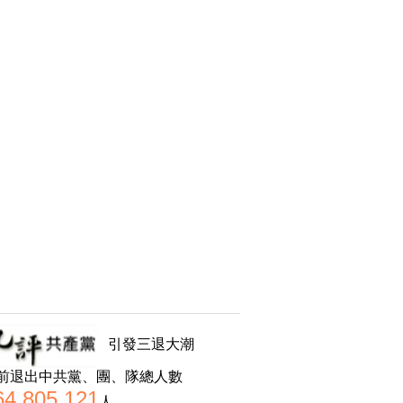
引發三退大潮
前退出中共黨、團、隊總人數
64,805,121
人