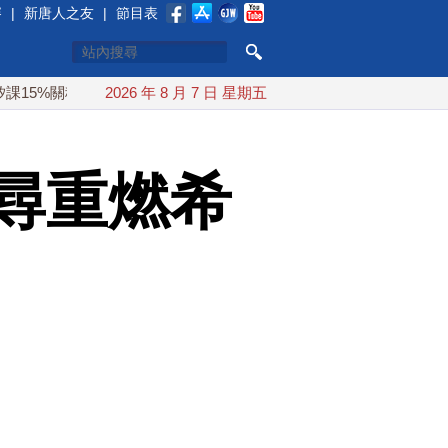
賽
|
新唐人之友
|
節目表
稅
日本氣象廳緊盯白海豚颱風 台灣最快下午發海警
2026 年 8 月 7 日 星期五
今年
尋重燃希