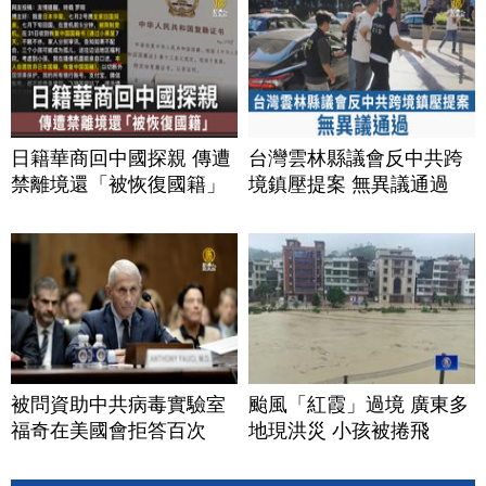
日籍華商回中國探親 傳遭
台灣雲林縣議會反中共跨
禁離境還「被恢復國籍」
境鎮壓提案 無異議通過
被問資助中共病毒實驗室
颱風「紅霞」過境 廣東多
福奇在美國會拒答百次
地現洪災 小孩被捲飛