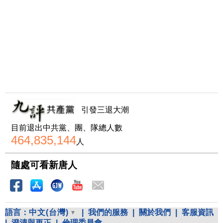
引發三退大潮
目前退出中共黨、團、隊總人數
464,835,144
人
隨處可看新唐人
語言：
中文(台灣)
|
我們的服務
|
關於我們
|
客服資訊
|
澄清與更正
|
倫理委員會