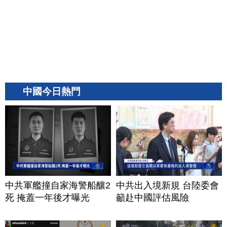
中國今日熱門
中共軍艦撞自家海警船釀2
中共出入境新規 台陸委會
死 掩蓋一年後才曝光
籲赴中國評估風險