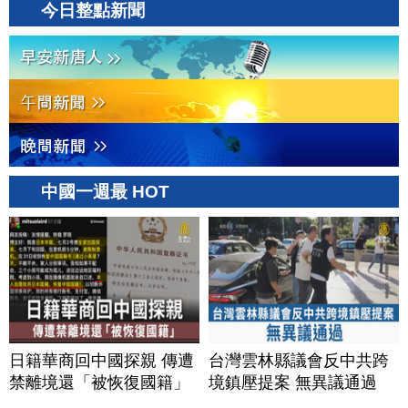
今日整點新聞
中國一週最 HOT
日籍華商回中國探親 傳遭
台灣雲林縣議會反中共跨
禁離境還「被恢復國籍」
境鎮壓提案 無異議通過