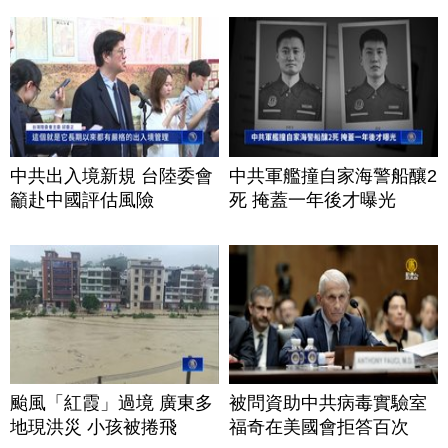
中共出入境新規 台陸委會
中共軍艦撞自家海警船釀2
籲赴中國評估風險
死 掩蓋一年後才曝光
颱風「紅霞」過境 廣東多
被問資助中共病毒實驗室
地現洪災 小孩被捲飛
福奇在美國會拒答百次