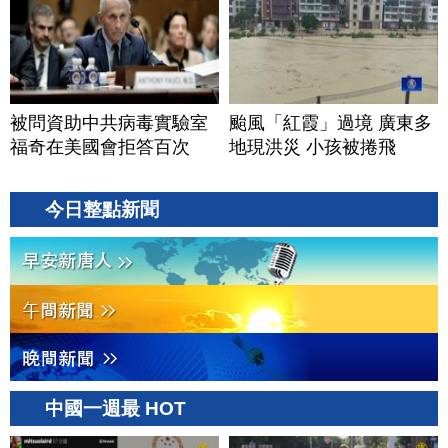
被問資助中共病毒實驗室
颱風「紅霞」過境 廣東多
福奇在美國會拒答百次
地現洪災 小孩被捲飛
今日整點新聞
中國一週最 HOT