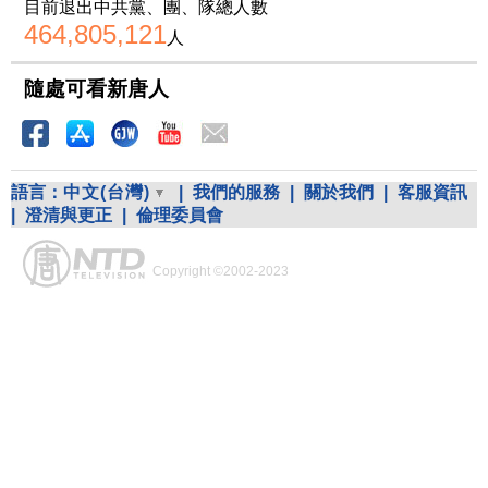
目前退出中共黨、團、隊總人數
464,805,121
人
隨處可看新唐人
語言：
中文(台灣)
|
我們的服務
|
關於我們
|
客服資訊
|
澄清與更正
|
倫理委員會
Copyright ©2002-2023