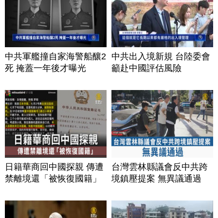
中共軍艦撞自家海警船釀2
中共出入境新規 台陸委會
死 掩蓋一年後才曝光
籲赴中國評估風險
日籍華商回中國探親 傳遭
台灣雲林縣議會反中共跨
禁離境還「被恢復國籍」
境鎮壓提案 無異議通過