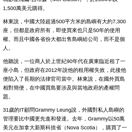
1,500萬美元購得。
林東說，中國大陸超過500平方米的島嶼有大約7,300
座，但都是政府所有，即使買來也只是50年的使用
權。而且中國各省份大都出售島嶼給公司，而不是個
人。
他聽說，一位商人於上世紀90年代在廣東臨近租了一
座小島，但政府在2012年說他的租用權失效，此後他
便陷入了長期的法律官司當中。林東說，在國外買島
相對簡便，在中國買島要涉及與當地政府的產權問
題。
31歲的IT顧問Grammy Leung說，外國對私人島嶼的
管理要比中國更先進和發達。去年，Grammy以50萬
美元在加拿大新斯科捨省（Nova Scotia），購買了一