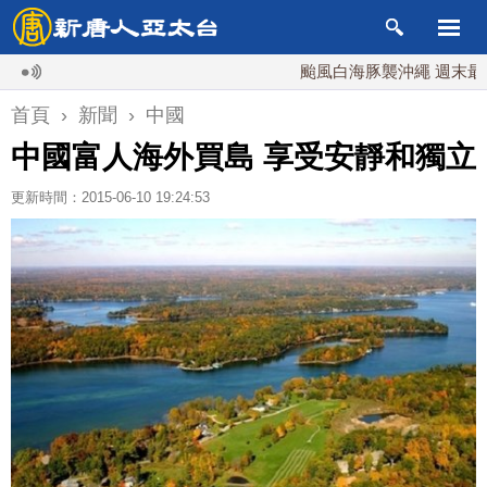
颱風白海豚襲沖繩 週末最近台灣 
首頁
›
新聞
›
中國
中國富人海外買島 享受安靜和獨立
更新時間：2015-06-10 19:24:53