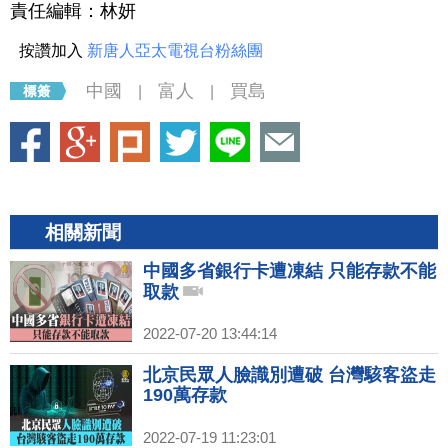
責任編輯：林妍
按讚加入
新唐人亞太電視台粉絲團
中國
富人
買島
|
|
相關新聞
中國多省銀行卡遭凍結 只能存款不能
取款
2022-07-20 13:44:14
北京民眾人臉識別遭破 台灣駭客盜走
190萬存款
2022-07-19 11:23:01