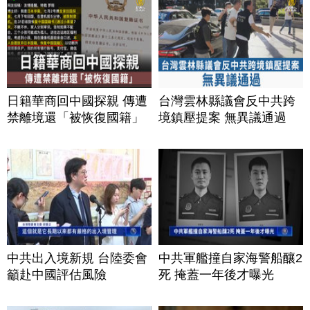
日籍華商回中國探親 傳遭
台灣雲林縣議會反中共跨
禁離境還「被恢復國籍」
境鎮壓提案 無異議通過
中共出入境新規 台陸委會
中共軍艦撞自家海警船釀2
籲赴中國評估風險
死 掩蓋一年後才曝光