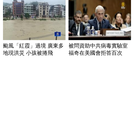
颱風「紅霞」過境 廣東多
被問資助中共病毒實驗室
地現洪災 小孩被捲飛
福奇在美國會拒答百次