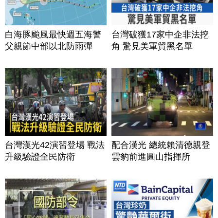
白海豚颱風最快週五海警
台灣破獲17家中企非法挖
父親節中部以北防雨彈
角 驚見美軍貿黑名單
台灣漢光42演習登場 戰法
配合漢光 總統賴清德親登
升級驗證全民防衛
雲豹前進圓山指揮所