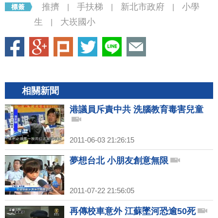
推擠
手扶梯
新北市政府
小學
|
|
|
生
大崁國小
|
相關新聞
港議員斥責中共 洗腦教育毒害兒童
2011-06-03 21:26:15
夢想台北 小朋友創意無限
2011-07-22 21:56:05
再傳校車意外 江蘇墜河恐逾50死