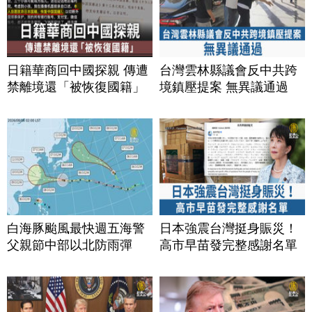
日籍華商回中國探親 傳遭
台灣雲林縣議會反中共跨
禁離境還「被恢復國籍」
境鎮壓提案 無異議通過
白海豚颱風最快週五海警
日本強震台灣挺身賑災！
父親節中部以北防雨彈
高市早苗發完整感謝名單