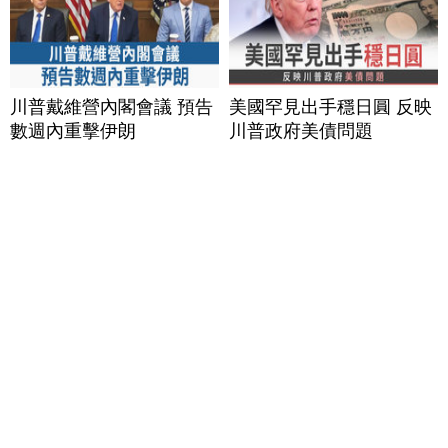
川普戴維營內閣會議 預告
美國罕見出手穩日圓 反映
數週內重擊伊朗
川普政府美債問題