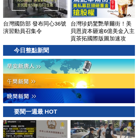
台灣國防部 發布同心36號
台灣珍奶驚艷華爾街！美
演習動員召集令
貝恩資本砸逾6億美金入主
貢茶拓國際版圖加速攻
美？｜#財經新聞｜
今日整點新聞
20260806(四)
要聞一週最 HOT