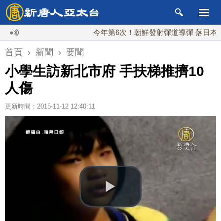
今年第6次！朝鮮發射彈道導彈 落日本EEZ外
首頁
›
新聞
›
要聞
小學生訪新北市府 手扶梯推擠10
人傷
更新時間：2015-11-12 12:40:11