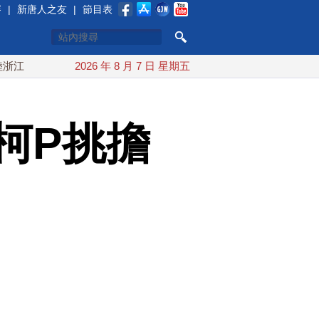
賽
|
新唐人之友
|
節目表
川普預透露美伊談判進展 美彈藥充足再擴大生產
2026 年 8 月 7 日 星期五
川普簽行
柯P挑擔