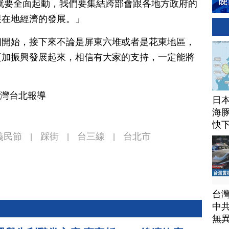
就要全面起動，我們要集結跨部會跟各地方政府的
跟在地經濟的發展。」
個開始，接下來不論是屏東六堆或者是花東地區，
更加振興發展起來，相信有大家的支持，一定能將
台灣台北報導
日
海豚
快
義民節
踩街
台三線
台北市
|
|
|
台
中
無