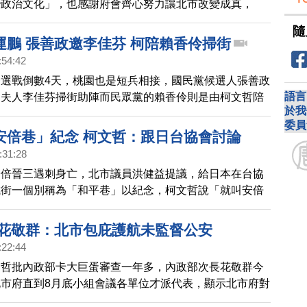
變政治文化」，也感謝府會齊心努力讓北市改變成真，
因為有我們而變得更好」。
隨
運鵬 張善政邀李佳芬 柯陪賴香伶掃街
:54:42
選戰倒數4天，桃園也是短兵相接，國民黨候選人張善政
語言
的夫人李佳芬掃街助陣而民眾黨的賴香伶則是由柯文哲陪
於我
隊掃街走透透。而民進黨鄭運鵬一大早就先到大園市場拜
委員
統蔡英文助陣視察機場捷運延伸線，選前打政績牌。
安倍巷」紀念 柯文哲：跟日台協會討論
:31:28
安倍晉三遇刺身亡，北市議員洪健益提議，給日本在台協
城街一個別稱為「和平巷」以紀念，柯文哲說「就叫安倍
會先與協會溝通。
 花敬群：北市包庇護航未監督公安
:22:44
文哲批內政部卡大巨蛋審查一年多，內政部次長花敬群今
市府直到8月底小組會議各單位才派代表，顯示北市府對
不足，還在包庇、護航，未站在地方主管機關的角度監督