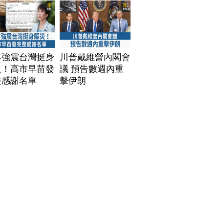
本強震台灣挺身
川普戴維營內閣會
災！高市早苗發
議 預告數週內重
整感謝名單
擊伊朗