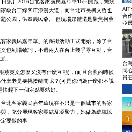
 16 日訊】2016台北客家義民嘉年華15日開跑，總統
AI
國家級台三線客庄浪漫大道，而台北市長柯文哲也
合作
題公園，供奉義民爺。 但現場媒體還是聚焦柯蔡
亞
北客家義民嘉年華」的踩街活動正式開始，除了台
英文也到場致詞，不過兩人在台上幾乎零互動，合
尷尬。
台灣
同心
上跟蔡英文怎麼又沒有什麼互動)，(而且合照的時候
員
們為什麼老是要挑撥離間呢？(可是你們為什麼都不說
趕快趕下一個定點要站好。」
，台北客家義民嘉年華現在不只是一個城市的客家
參與，充分展現客家團結及凝聚力，她做為總統以
一定要做的事。