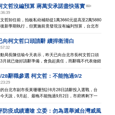
柯文哲沒編預算 蔣萬安承諾盡快落實
:36:39
文哲卸任前，拍板私幼補助從1萬3660元提高至2萬5880
假後新學期執行，但實施前竟發現沒有編列預算，台北市
等同柯文哲沒有先編預算，就搶著宣布政策紅利、強迫下
買單。對此，蔣萬安今天（17日）回應，正積極跟中央
已向柯文哲口頭請辭 續捍衛清白
宜，並承諾會盡快落實。
:57:32
勞動局長陳信瑜今天表示，昨天已向台北市長柯文哲口頭
3月就已做好請辭準備，會負起責任，而辭職不代表做錯
捍衛清白，一定為清白奮鬥到底。
/28辭職參選 柯文哲：不能拖過9/2
:23:29
的台北市副市長黃珊珊預計8月28日請辭投入選戰，台
今天說，9月起、最晚不能拖過9月2日，市府將剩下一
振聲。
評防疫成績遭嗆 立委：勿為選舉滅台灣威風