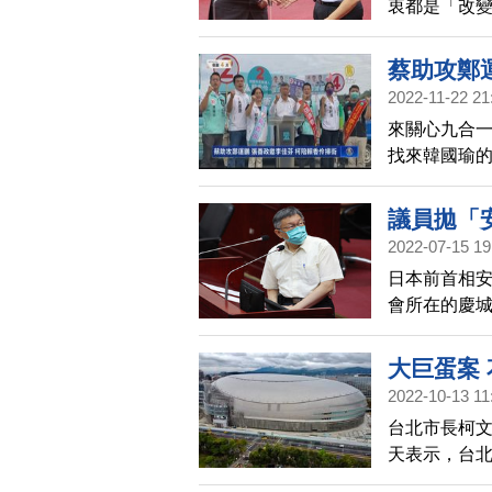
衷都是「改
「希望台灣
蔡助攻鄭
2022-11-22 21
來關心九合一
找來韓國瑜
著，全天車
票，還有總
議員拋「
2022-07-15 19
日本前首相
會所在的慶
巷就好」，
大巨蛋案
2022-10-13 11
台北市長柯
天表示，台北
審查的關懷