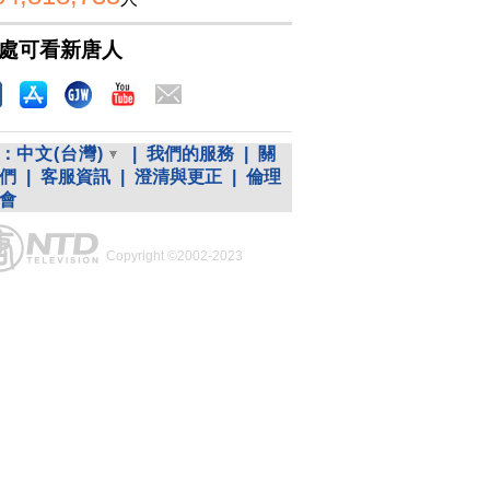
處可看新唐人
：
中文(台灣)
|
我們的服務
|
關
們
|
客服資訊
|
澄清與更正
|
倫理
會
Copyright ©2002-2023