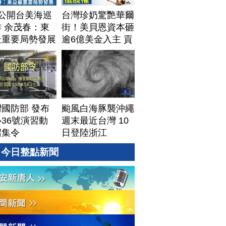
T公開台美海巡
台灣珍奶驚艷華爾
 余茂春：東
街！美貝恩資本砸
最重要局勢發展
逾6億美金入主 貢
茶拓國際版圖加速
攻美？｜#財經新
聞｜
20260806(四)
國防部 發布
颱風白海豚襲沖繩
36號演習動
週末最近台灣 10
召集令
日登陸浙江
今日整點新聞