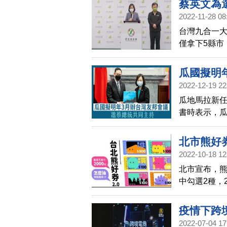
蔡英文為選
2022-11-28 08
台灣九合一大
僅拿下5縣市
也為您帶來
析選舉結果
瓜國擬明
2022-12-19 22
台灣速速
瓜地馬拉新任
書時表示，瓜
層會議，促
灣的承認與
北市熊好券
此重要的會
2022-10-18 12
北市宣布，熊
中勾選2種，
中選一等二
疫情下跨
2022-07-04 17