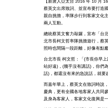
【新唐人亞太台 2016 年 10 月
蔡英文出席致詞、並宣布要打造
親自挑擔，率隊步行到客家文化主
兩人互動。
總統蔡英文奮力敲鑼，宣布「台
北市長柯文哲率隊挑擔遊行，蔡
照時也間隔一段距離，好像有點
台北市長 柯文哲：「(市長你早
站好遠)，(幾乎沒有講話)，你
話)，都還沒有來的急說話，就要
而嘉年華上，蔡英文在致詞時說
慶典，更有全國各地客家人共同
及身為客家人，客家文化復興是