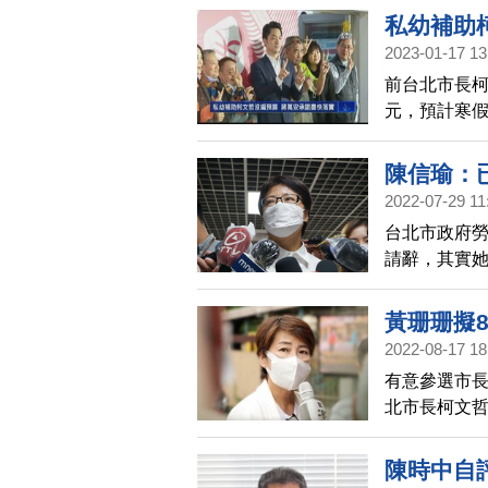
公安。
私幼補助
2023-01-17 13
前台北市長柯
元，預計寒
議員質疑，
任市長蔣萬安
陳信瑜：
協調補助事
2022-07-29 11
台北市政府
請辭，其實她
事，會持續
黃珊珊擬8
2022-08-17 18
有意參選市長
北市長柯文哲
名副市長彭
陳時中自