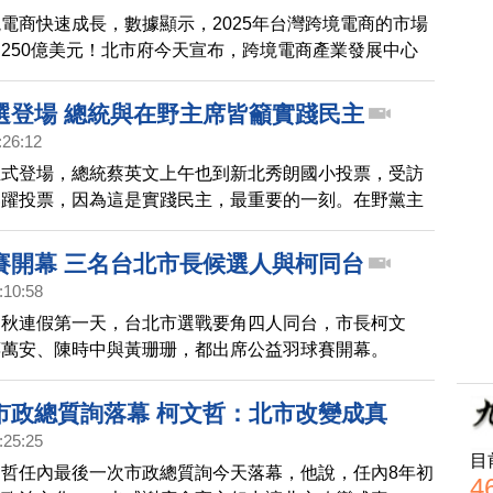
電商快速成長，數據顯示，2025年台灣跨境電商的市場
250億美元！北市府今天宣布，跨境電商產業發展中心
結合產官學資源，輔導企業升級轉型，培育產業人才。
選登場 總統與在野主席皆籲實踐民主
:26:12
正式登場，總統蔡英文上午也到新北秀朗國小投票，受訪
踴躍投票，因為這是實踐民主，最重要的一刻。在野黨主
柯文哲，也都呼籲民眾珍惜手中這一票。
賽開幕 三名台北市長候選人與柯同台
:10:58
中秋連假第一天，台北市選戰要角四人同台，市長柯文
蔣萬安、陳時中與黃珊珊，都出席公益羽球賽開幕。
市政總質詢落幕 柯文哲：北市改變成真
:25:25
目
哲任內最後一次市政總質詢今天落幕，他說，任內8年初
4