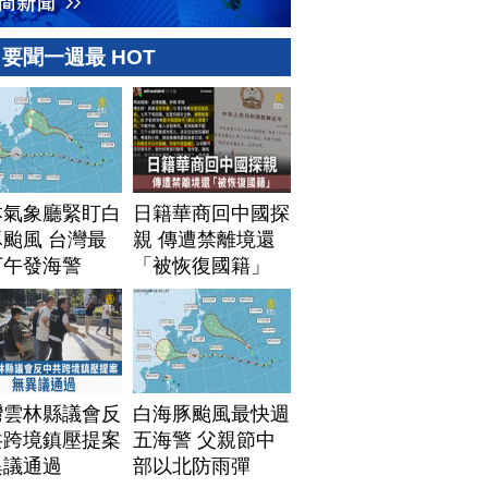
要聞一週最 HOT
本氣象廳緊盯白
日籍華商回中國探
颱風 台灣最
親 傳遭禁離境還
下午發海警
「被恢復國籍」
灣雲林縣議會反
白海豚颱風最快週
共跨境鎮壓提案
五海警 父親節中
異議通過
部以北防雨彈