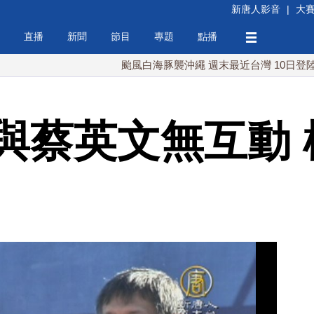
新唐人影音
|
大
直播
新聞
節目
專題
點播
颱風白海豚襲沖繩 週末最近台灣 10日登陸浙江
與蔡英文無互動 