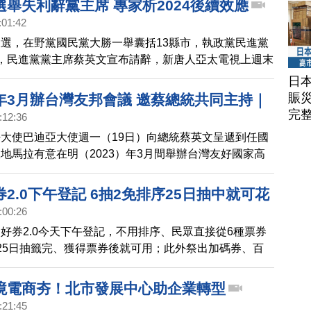
舉失利辭黨主席 專家析2024後續效應
:01:42
選，在野黨國民黨大勝一舉囊括13縣市，執政黨民進黨
，民進黨黨主席蔡英文宣布請辭，新唐人亞太電視上週末
特別開票節目，除了直擊各陣營最新動態，也邀請專家分
日
的後續影響。
賑
年3月辦台灣友邦會議 邀蔡總統共同主持｜
完
:12:36
看
大使巴迪亞大使週一（19日）向總統蔡英文呈遞到任國
地馬拉有意在明（2023）年3月間舉辦台灣友好國家高
進友好國家之間的交流之外，同時再次重申對中華民國台
支持，倘蔡總統行程允許，盼能與賈麥岱總統共同主持如
2.0下午登記 6抽2免排序25日抽中就可花
議。
:00:26
好券2.0今天下午登記，不用排序、民眾直接從6種票券
25日抽籤完、獲得票券後就可用；此外祭出加碼券、百
次中獎機會活動。
境電商夯！北市發展中心助企業轉型
:21:45