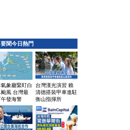
要聞今日熱門
本氣象廳緊盯白
台灣漢光演習 賴
颱風 台灣最
清德搭裝甲車進駐
下午發海警
衡山指揮所