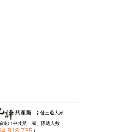
引發三退大潮
前退出中共黨、團、隊總人數
64,818,735
人