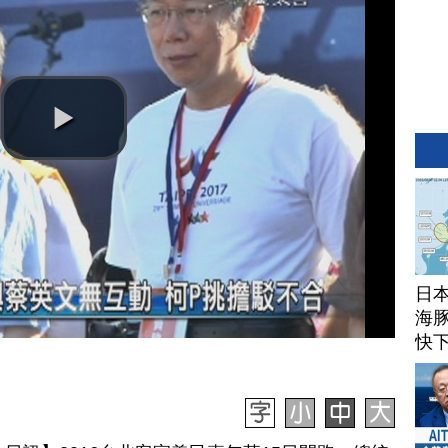
日
海豚
快