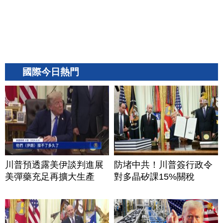
國際今日熱門
川普預透露美伊談判進展
防堵中共！川普簽行政令
美彈藥充足再擴大生產
對多晶矽課15%關稅