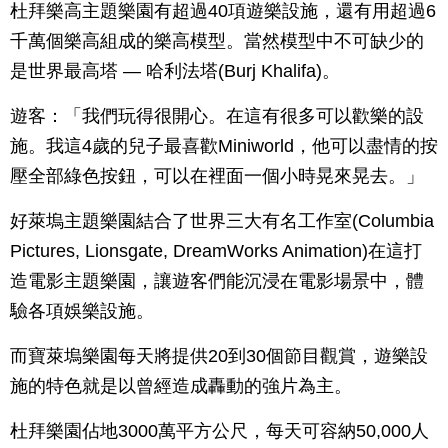
杜拜樂高主題樂園有超過40項遊樂設施，還有用超過6
千萬個樂高組成的樂高模型。當然模型中不可缺少的
是世界最高塔 — 哈利法塔(Burj Khalifa)。
遊客：「我們玩得很開心。在這有很多可以歡樂的設
施。我這4歲的兒子最喜歡Miniworld，他可以盡情的按
壓全部綠色按鈕，可以在裡面一個小時晃來晃去。」
好萊塢主題樂園結合了世界三大有名工作室(Columbia
Pictures, Lionsgate, DreamWorks Animation)在這打
造電影主題樂園，讓遊客們能沉浸在電影場景中，體
驗各項娛樂設施。
而寶萊塢樂園每天將提供20到30個節目觀賞，遊樂設
施的特色就是以曾經造成轟動的強片為主。
杜拜樂園佔地3000萬平方公尺，每天可容納50,000人