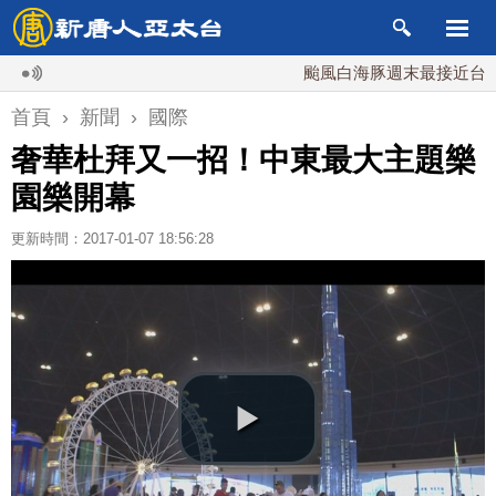
颱風白海豚週末最接近台灣 最快
首頁
›
新聞
›
國際
奢華杜拜又一招！中東最大主題樂
園樂開幕
更新時間：2017-01-07 18:56:28