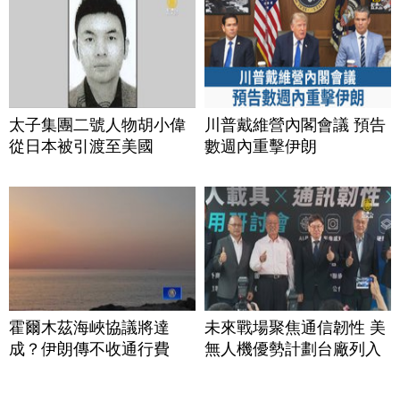
太子集團二號人物胡小偉
川普戴維營內閣會議 預告
從日本被引渡至美國
數週內重擊伊朗
霍爾木茲海峽協議將達
未來戰場聚焦通信韌性 美
成？伊朗傳不收通行費
無人機優勢計劃台廠列入