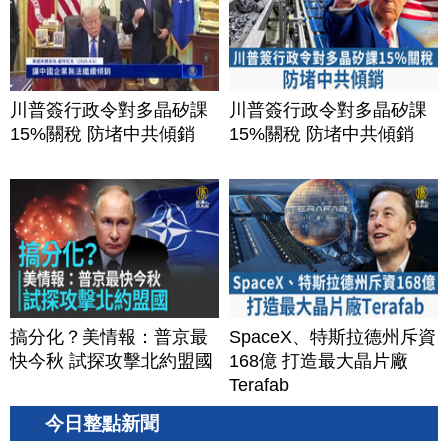
川普簽行政令對多晶矽課
川普簽行政令對多晶矽課
15%關稅 防堵中共傾銷
15%關稅 防堵中共傾銷
搞分化？美情報：普京最
SpaceX、特斯拉德州斥資
快今秋 試探攻擊北約盟國
168億 打造最大晶片廠
Terafab
今日整點新聞