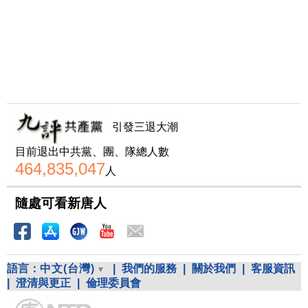
引發三退大潮
目前退出中共黨、團、隊總人數
464,835,047
人
隨處可看新唐人
語言：
中文(台灣)
|
我們的服務
|
關於我們
|
客服資訊
|
澄清與更正
|
倫理委員會