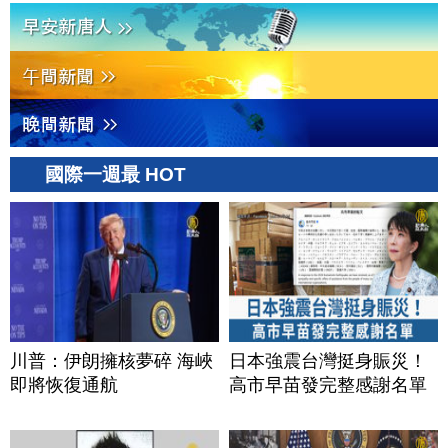
國際一週最 HOT
川普：伊朗擁核夢碎 海峽
日本強震台灣挺身賑災！
即將恢復通航
高市早苗發完整感謝名單