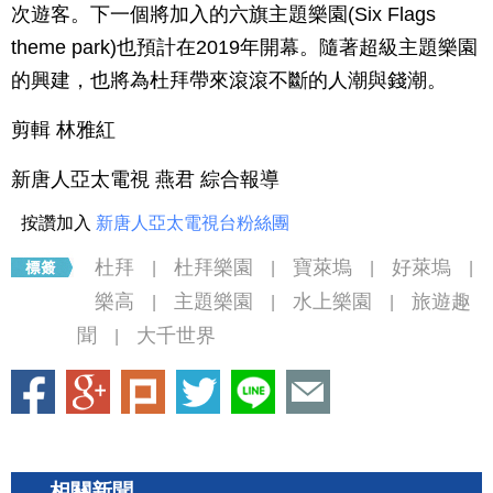
次遊客。下一個將加入的六旗主題樂園(Six Flags
theme park)也預計在2019年開幕。隨著超級主題樂園
的興建，也將為杜拜帶來滾滾不斷的人潮與錢潮。
剪輯 林雅紅
新唐人亞太電視 燕君 綜合報導
按讚加入
新唐人亞太電視台粉絲團
杜拜
杜拜樂園
寶萊塢
好萊塢
|
|
|
|
樂高
主題樂園
水上樂園
旅遊趣
|
|
|
聞
大千世界
|
相關新聞