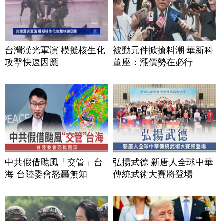
台灣漢光軍演 模擬核生化
被動元件掀搶料潮 華新科
攻擊快速因應
董座：漲價勢在必行
中共假借颱風「交管」台
弘揚武德 新唐人全球中華
海 台陸委會怒轟無知
傳統武術大賽將登場