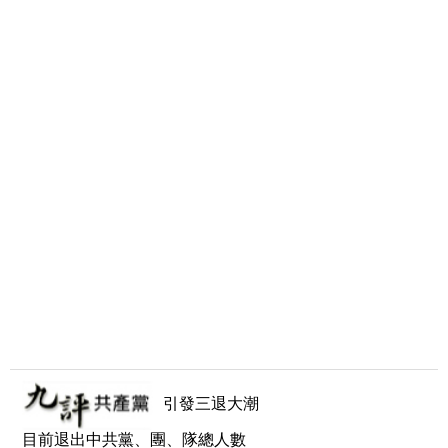
引發三退大潮
目前退出中共黨、團、隊總人數