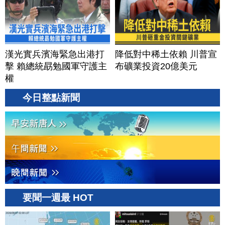
漢光實兵濱海緊急出港打
降低對中稀土依賴 川普宣
擊 賴總統勗勉國軍守護主
布礦業投資20億美元
權
今日整點新聞
要聞一週最 HOT