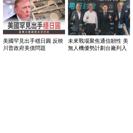
美國罕見出手穩日圓 反映
未來戰場聚焦通信韌性 美
川普政府美債問題
無人機優勢計劃台廠列入