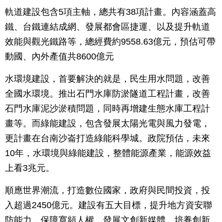
軌道建設包含5項主軸，總共有38項計畫。內容涵蓋高
鐵、台鐵連結成網、發展都會區捷運、以及提升軌道
效能與觀光鐵路等，總經費約9558.63億元，預估可帶
動國、內外產值共8600億元
水環境建設，首要解決的就是，民生用水問題，改善
全國水環境。推出石門水庫防淤隧道工程計畫，改善
石門水庫泥沙淤積問題，同時再增建生態水庫工程計
畫等。而綠能建設，包含發展太陽光電與風力發電，
更計畫在台南沙崙打造綠能科學城。政院預估，未來
10年，水環境與綠能建設，整體能源產業，能源效益
上看3兆元。
順應世界潮流，打造數位國家，政府與民間投資，投
入超過2450億元。建設有五大目標，提升地方資安聯
防能力，保障寬頻人權，發展文創新媒體、培養創新