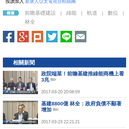
按讚加入
新唐人亞太電視台粉絲團
前瞻基礎建設
綠能
軌道
數位
|
|
|
|
林全
相關新聞
政院端菜！前瞻基建推綠能商機上看
3兆
2017-03-20 20:08:59
基建8800億 林全：政府負債不顯著
增加
2017-03-23 22:21:21