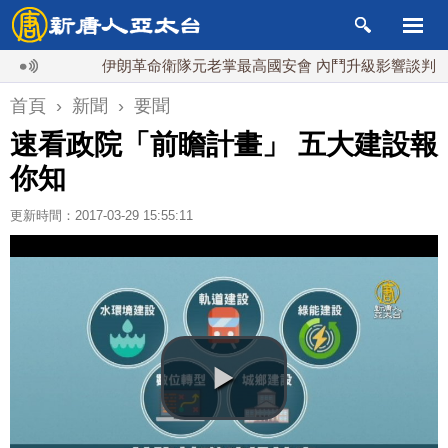
伊朗革命衛隊元老掌最高國安會 內鬥升級影響談判？
首頁
›
新聞
›
要聞
速看政院「前瞻計畫」 五大建設報
你知
更新時間：2017-03-29 15:55:11