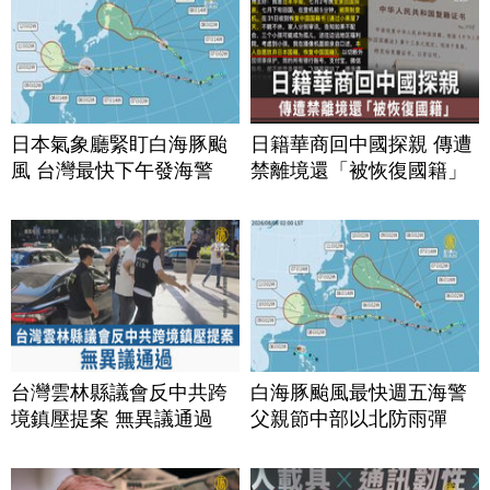
日本氣象廳緊盯白海豚颱
日籍華商回中國探親 傳遭
風 台灣最快下午發海警
禁離境還「被恢復國籍」
台灣雲林縣議會反中共跨
白海豚颱風最快週五海警
境鎮壓提案 無異議通過
父親節中部以北防雨彈