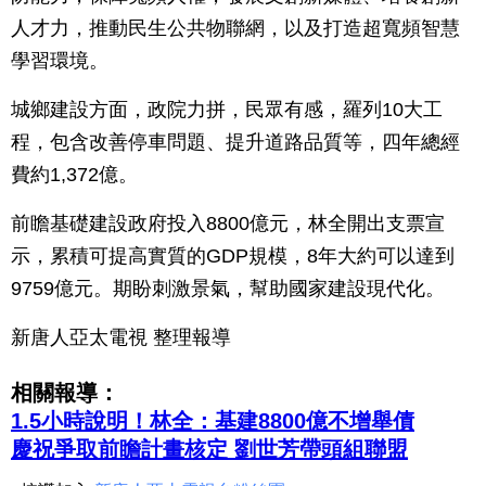
人才力，推動民生公共物聯網，以及打造超寬頻智慧
學習環境。
城鄉建設方面，政院力拼，民眾有感，羅列10大工
程，包含改善停車問題、提升道路品質等，四年總經
費約1,372億。
前瞻基礎建設政府投入8800億元，林全開出支票宣
示，累積可提高實質的GDP規模，8年大約可以達到
9759億元。期盼刺激景氣，幫助國家建設現代化。
新唐人亞太電視 整理報導
相關報導：
1.5小時說明！林全：基建8800億不增舉債
慶祝爭取前瞻計畫核定 劉世芳帶頭組聯盟