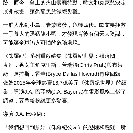
跡。而今，島上的火山蠢蠢欲動，歐文和克萊兒決定
展開救援，讓恐龍免於滅絕災難。
一群人來到小島，岩漿噴發，危機四伏。歐文要拯救
一手養大的迅猛龍小藍，才發現背後有個天大陰謀，
可能讓全球陷入可怕的危險處境。
《侏羅紀》系列重啟續集《侏羅紀世界：殞落國
度》，男女主角克里斯．普瑞特(Chris Pratt)與布萊
絲．達拉斯．霍華(Bryce Dallas Howard)再度回歸。
做為2015年全球熱賣16.7億美元《侏羅紀世界》的續
集，導演J.A. 巴亞納(J.A. Bayona)在電影風格上做了
調整，要帶給粉絲更多驚喜。
導演 J.A. 巴亞納：
「我們想回到原始《侏羅紀公園》的恐懼和懸疑，所