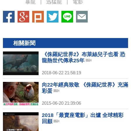
暴龍
迅猛龍
電影
|
|
相關新聞
《侏羅紀世界2》布萊絲兒子也看 恐
龍熱世代傳承25年
2018-06-22 21:58:19
向22年經典致敬 《侏羅紀世界》充滿
彩蛋
2015-06-20 21:39:06
2018「最賣座電影」出爐 全球精彩
回顧