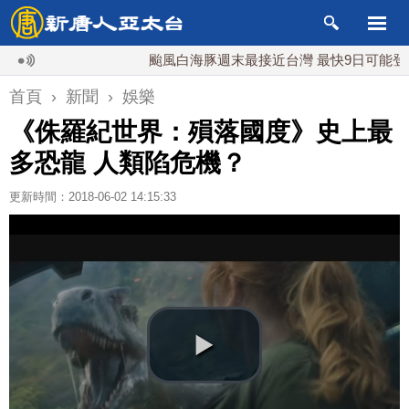
颱風白海豚週末最接近台灣 最快9日可能登陸中國
首頁
›
新聞
›
娛樂
《侏羅紀世界：殞落國度》史上最
多恐龍 人類陷危機？
更新時間：2018-06-02 14:15:33