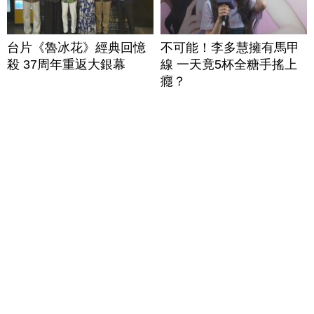
台片《魯冰花》經典回憶
不可能！李多慧擁有馬甲
殺 37周年重返大銀幕
線 一天竟5杯全糖手搖上
癮？