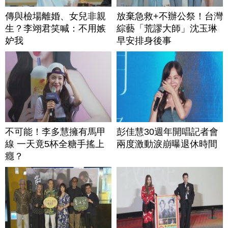
傳與檢場離婚、女兒非親
放棄急救+不辦公祭！台灣
生？李翊君笑喊：不用嫉
綜藝「荒謬大師」沈玉琳
妒我
早安排身後事
不可能！李多慧擁有馬甲
彭佳慧30週年開唱記者會
線 一天竟5杯全糖手搖上
兩度激動淚崩曝退休時間
癮？