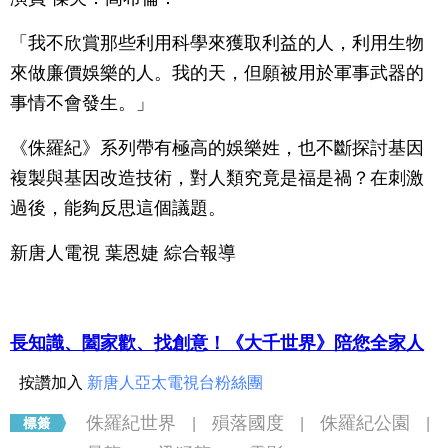
「我不欣賞那些利用科學來獲取利益的人，利用生物
來做廉價娛樂的人。我的天，但願被用於軍事武器的
事情不會發生。」
《侏羅紀》系列帶有極高的娛樂姓，也不斷探討基因
複製與基因改造技術，對人類究竟是福是禍？在刺激
過後，能夠反思這個議題。
新唐人電視 葉恩婕 綜合報導
長知識、闔家歡、找創意！《大千世界》陪您全家人
按讚加入
新唐人亞太電視台粉絲團
侏羅紀世界
殞落國度
侏羅紀公園
|
|
|