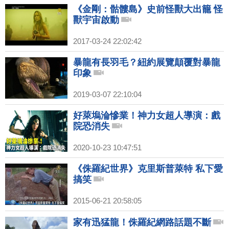
《金剛：骷髏島》史前怪獸大出籠 怪
獸宇宙啟動
2017-03-24 22:02:42
暴龍有長羽毛？紐約展覽顛覆對暴龍
印象
2019-03-07 22:10:04
好萊塢淪慘業！神力女超人導演：戲
院恐消失
2020-10-23 10:47:51
《侏羅紀世界》克里斯普萊特 私下愛
搞笑
2015-06-21 20:58:05
家有迅猛龍！侏羅紀網路話題不斷