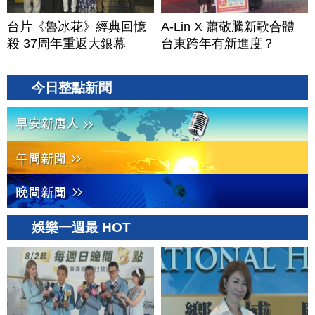
台片《魯冰花》經典回憶
A-Lin X 蕭敬騰新歌合體
殺 37周年重返大銀幕
台東跨年有新進度？
今日整點新聞
娛樂一週最 HOT