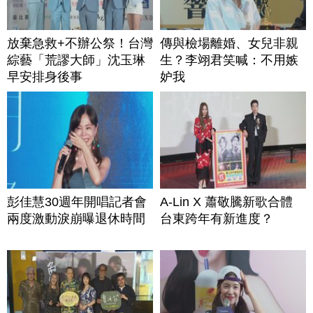
放棄急救+不辦公祭！台灣
傳與檢場離婚、女兒非親
綜藝「荒謬大師」沈玉琳
生？李翊君笑喊：不用嫉
早安排身後事
妒我
彭佳慧30週年開唱記者會
A-Lin X 蕭敬騰新歌合體
兩度激動淚崩曝退休時間
台東跨年有新進度？