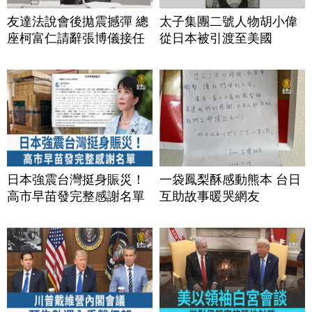
友達法說會後拋震撼彈 總
太子集團二號人物胡小偉
座柯富仁請辭張博儀接任
從日本被引渡至美國
日本強震台灣挺身賑災！
一袋鳳梨酥感動熊本 台日
高市早苗發完整感謝名單
互助故事暖哭網友