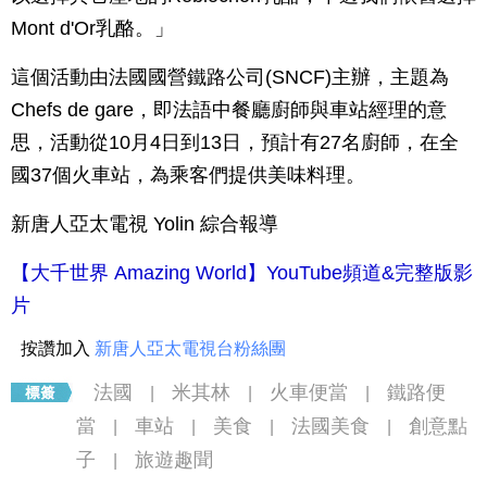
Mont d'Or乳酪。」
這個活動由法國國營鐵路公司(SNCF)主辦，主題為
Chefs de gare，即法語中餐廳廚師與車站經理的意
思，活動從10月4日到13日，預計有27名廚師，在全
國37個火車站，為乘客們提供美味料理。
新唐人亞太電視 Yolin 綜合報導
【大千世界 Amazing World】YouTube頻道&完整版影
片
按讚加入
新唐人亞太電視台粉絲團
法國
米其林
火車便當
鐵路便
|
|
|
當
車站
美食
法國美食
創意點
|
|
|
|
子
旅遊趣聞
|