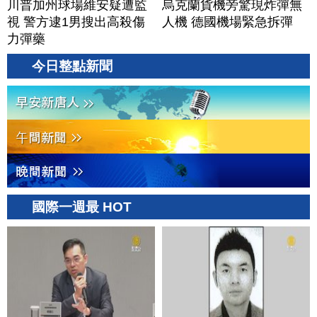
川普加州球場維安疑遭監
烏克蘭貨機旁驚現炸彈無
視 警方逮1男搜出高殺傷
人機 德國機場緊急拆彈
力彈藥
今日整點新聞
國際一週最 HOT