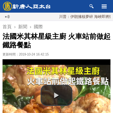
川普：伊朗擁核夢碎 海峽即將恢復通
首頁
›
新聞
›
國際
法國米其林星級主廚 火車站前做起
鐵路餐點
更新時間：2019-10-24 16:42:15