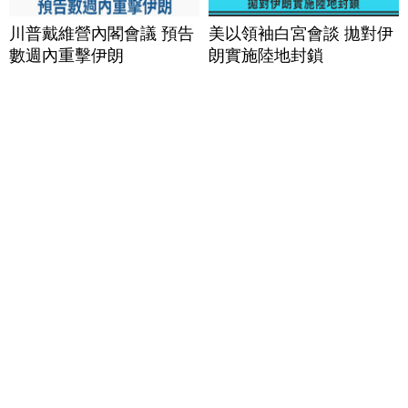
川普戴維營內閣會議 預告
美以領袖白宮會談 拋對伊
數週內重擊伊朗
朗實施陸地封鎖