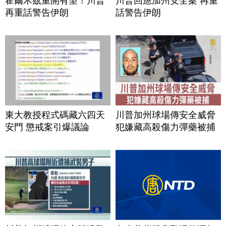
霍爾木茲重開有望！川普
川普回應加州安全案 再重
再重話警告伊朗
話警告伊朗
東大教授程式碼藏六四天
川普加州球場傳安全威脅
安門 懲戒案引爆議論
犯嫌藏高殺傷力彈藥被捕