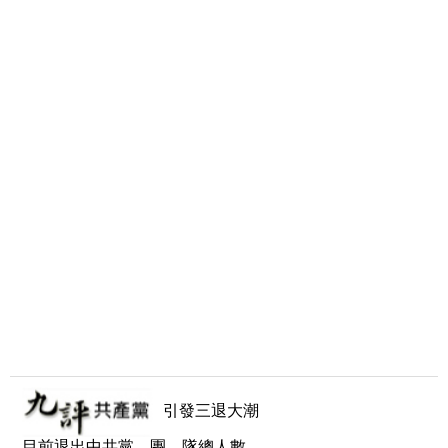
引發三退大潮
目前退出中共黨、團、隊總人數