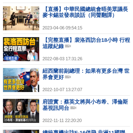
【直播】中華民國總統會晤美眾議長
麥卡錫並發表談話（同聲翻譯）
2023-04-06 09:54:15
【完整直播】裴洛西訪台18小時 行程
追蹤紀錄
2022-08-03 17:31:26
紐西蘭前副總理：如果有更多台灣 世
界會更好
2022-10-07 13:27:07
府證實：蔡英文將與小布希、澤倫斯
基視訊同台
2022-11-11 22:20:20
總統專機出訪F-16伴飛 非洲11國聯