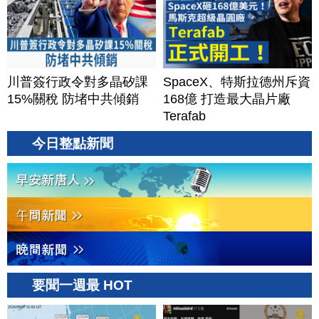
川普簽行政令對多晶矽課
SpaceX、特斯拉德州斥資
15%關稅 防堵中共傾銷
168億 打造最大晶片廠
Terafab
今日整點新聞
要聞一週最 HOT