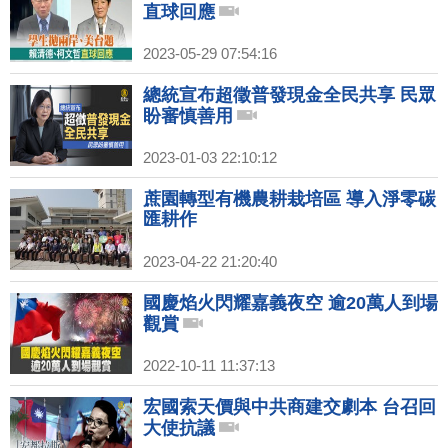
直球回應
2023-05-29 07:54:16
總統宣布超徵普發現金全民共享 民眾
盼審慎善用
2023-01-03 22:10:12
蔗園轉型有機農耕栽培區 導入淨零碳
匯耕作
2023-04-22 21:20:40
國慶焰火閃耀嘉義夜空 逾20萬人到場
觀賞
2022-10-11 11:37:13
宏國索天價與中共商建交劇本 台召回
大使抗議