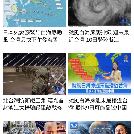
日本氣象廳緊盯白海豚颱
颱風白海豚襲沖繩 週末最
風 台灣最快下午發海警
近台灣 10日登陸浙江
北台灣防衛鐵三角 漢光首
颱風白海豚週末最接近台
封淡江大橋驗證阻敵戰略
灣 最快9日可能登陸中國