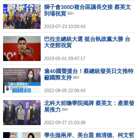
獅子會300D複合區議長交接 蔡英文
到場祝賀
2023-07-23 10:50:43
巴拉圭總統大選 挺台執政黨大勝 台
大使館祝賀
2023-05-01 09:47:17
逾40國聲援台！蔡總統發英日文推特
籲國際支持
2022-08-05 22:06:43
北科大前瞻學院揭牌 蔡英文：產業發
展推力
2022-09-27 21:03:38
學生拋兩岸、美台題 賴清德、柯文哲