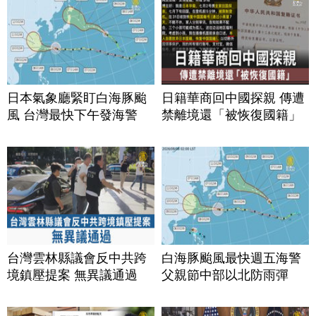
日本氣象廳緊盯白海豚颱
日籍華商回中國探親 傳遭
風 台灣最快下午發海警
禁離境還「被恢復國籍」
台灣雲林縣議會反中共跨
白海豚颱風最快週五海警
境鎮壓提案 無異議通過
父親節中部以北防雨彈