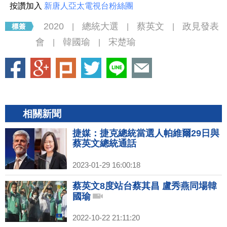
按讚加入
新唐人亞太電視台粉絲團
2020
總統大選
蔡英文
政見發表
|
|
|
會
韓國瑜
宋楚瑜
|
|
相關新聞
捷媒：捷克總統當選人帕維爾29日與
蔡英文總統通話
2023-01-29 16:00:18
蔡英文8度站台蔡其昌 盧秀燕同場韓
國瑜
2022-10-22 21:11:20