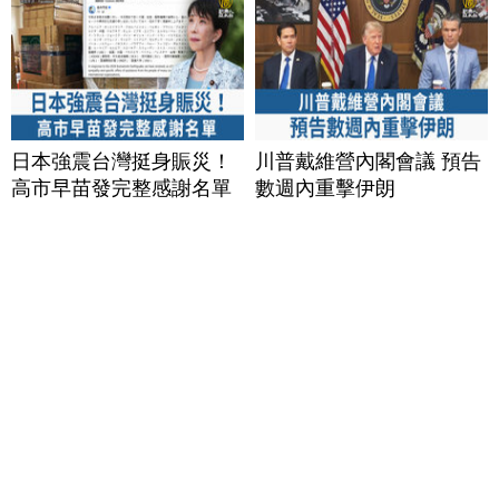
日本強震台灣挺身賑災！
川普戴維營內閣會議 預告
高市早苗發完整感謝名單
數週內重擊伊朗