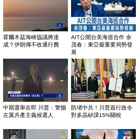
霍爾木茲海峽協議將達
AIT公開台美海巡合作 余
成？伊朗傳不收通行費
茂春：東亞最重要局勢發
展
中期選舉在即 川普：警惕
防堵中共！川普簽行政令
左翼共產主義候選人
對多晶矽課15%關稅