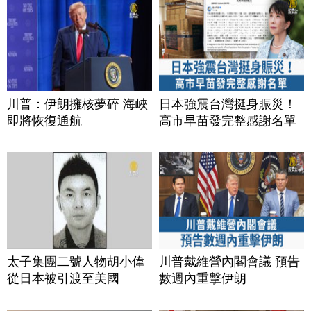
川普：伊朗擁核夢碎 海峽
日本強震台灣挺身賑災！
即將恢復通航
高市早苗發完整感謝名單
太子集團二號人物胡小偉
川普戴維營內閣會議 預告
從日本被引渡至美國
數週內重擊伊朗