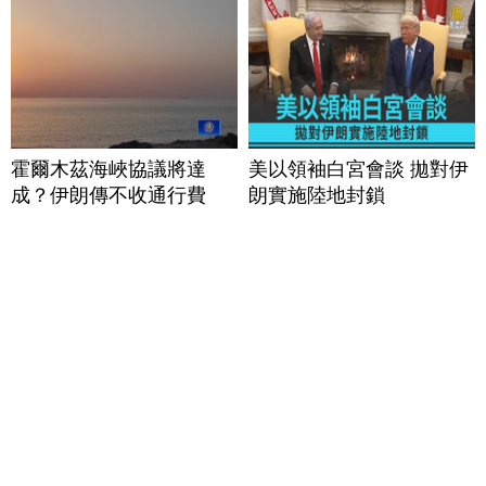
霍爾木茲海峽協議將達
美以領袖白宮會談 拋對伊
成？伊朗傳不收通行費
朗實施陸地封鎖