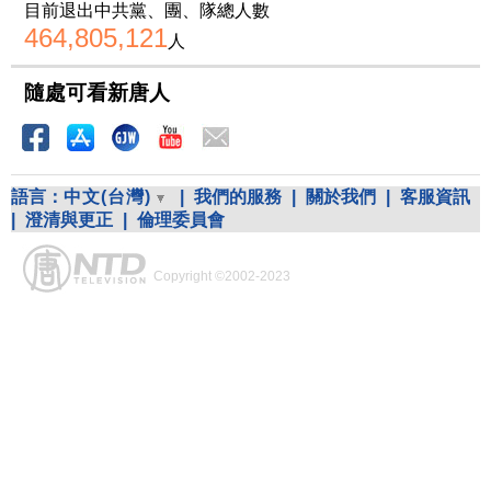
目前退出中共黨、團、隊總人數
464,805,121
人
隨處可看新唐人
語言：
中文(台灣)
|
我們的服務
|
關於我們
|
客服資訊
|
澄清與更正
|
倫理委員會
Copyright ©2002-2023