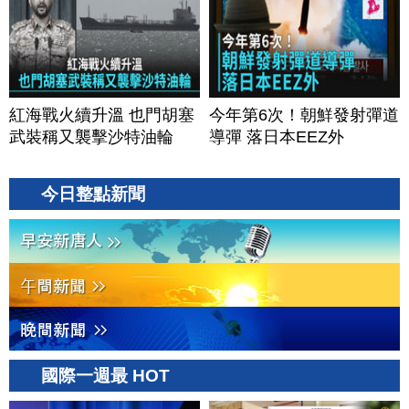
紅海戰火續升溫 也門胡塞
今年第6次！朝鮮發射彈道
武裝稱又襲擊沙特油輪
導彈 落日本EEZ外
今日整點新聞
國際一週最 HOT