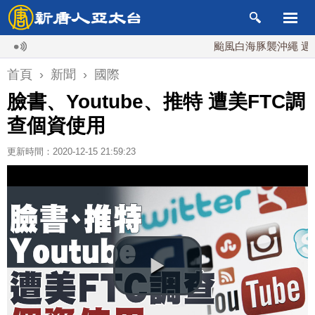
颱風白海豚襲沖繩 週末最近
首頁
›
新聞
›
國際
臉書、Youtube、推特 遭美FTC調
查個資使用
更新時間：2020-12-15 21:59:23