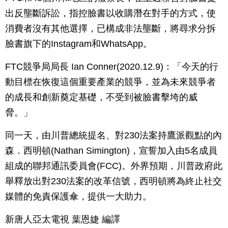
出反壟斷訴訟，指控臉書以收購潛在對手的方式，使
消費者沒有其他選擇，已構成非法壟斷，將尋求分拆
臉書旗下的Instagram和WhatsApp。
FTC競爭局局長 Ian Conner(2020.12.9)：「今天的行
動目標在恢復這個重要產業的競爭，並為未來競爭者
的成長和創新奠定基礎，不受到被臉書擊垮的威
脅。」
同一天，由川普總統提名、對230法案持鷹派觀點的內
森．西明頓(Nathan Simington)，宣誓加入由5名成員
組成的聯邦通訊委員會(FCC)。外界預期，川普政府此
舉釋放出對230法案的改革信號，西明頓將為終止社交
媒體的免責保護傘，提供一大助力。
新唐人亞太電視 葉恩婕 編譯