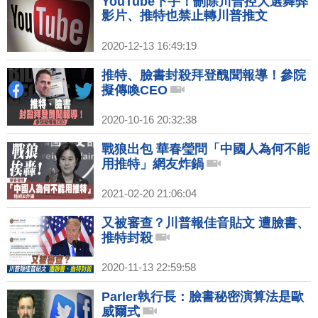
YouTube下手！刪除川普控大選舞弊
影片、推特也禁止轉川普推文
2020-12-13 16:49:19
推特、臉書封殺拜登醜聞報導！參院
擬傳喚CEO
2020-10-16 20:32:38
戰狼出包 華春瑩問「中國人為何不能
用推特」網友炸鍋
2021-02-20 21:06:04
又被審查？川普報佳音貼文 遭臉書、
推特封殺
2020-11-13 22:59:58
Parler執行長：臉書秘密演算法是歐
威爾式