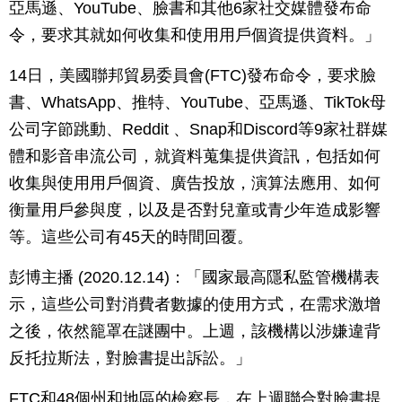
亞馬遜、YouTube、臉書和其他6家社交媒體發布命
令，要求其就如何收集和使用用戶個資提供資料。」
14日，美國聯邦貿易委員會(FTC)發布命令，要求臉
書、WhatsApp、推特、YouTube、亞馬遜、TikTok母
公司字節跳動、Reddit 、Snap和Discord等9家社群媒
體和影音串流公司，就資料蒐集提供資訊，包括如何
收集與使用用戶個資、廣告投放，演算法應用、如何
衡量用戶參與度，以及是否對兒童或青少年造成影響
等。這些公司有45天的時間回覆。
彭博主播 (2020.12.14)：「國家最高隱私監管機構表
示，這些公司對消費者數據的使用方式，在需求激增
之後，依然籠罩在謎團中。上週，該機構以涉嫌違背
反托拉斯法，對臉書提出訴訟。」
FTC和48個州和地區的檢察長，在上週聯合對臉書提