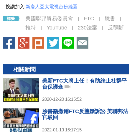
按讚加入
新唐人亞太電視台粉絲團
美國聯邦貿易委員會
FTC
臉書
|
|
|
推特
YouTube
230法案
反壟斷
|
|
|
相關新聞
美新FTC大將上任！有助終止社群平
台保護傘
2020-12-20 16:15:52
臉書籲撤銷FTC反壟斷訴訟 美聯邦法
官駁回
2022-01-13 16:17:15