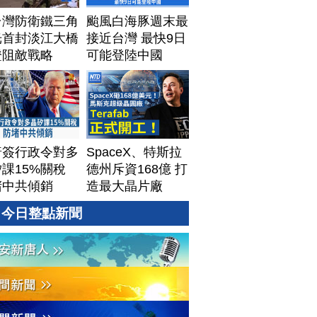
台灣防衛鐵三角
颱風白海豚週末最
光首封淡江大橋
接近台灣 最快9日
證阻敵戰略
可能登陸中國
普簽行政令對多
SpaceX、特斯拉
課15%關稅
德州斥資168億 打
堵中共傾銷
造最大晶片廠
Terafab
今日整點新聞