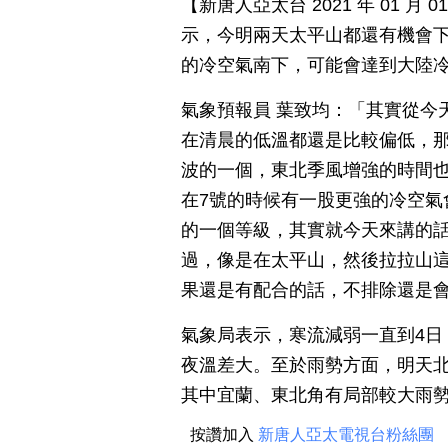
【新唐人亞太台 2021 年 01 
示，今明兩天太平山都還有機會下
的冷空氣南下，可能會達到大陸
氣象預報員 葉致均：「其實從今
在清晨的低溫都還是比較偏低，那
波的一個，東北季風增強的時間也
在7號的時候有一股更強的冷空氣
的一個等級，其實就今天來講的
過，像是在太平山，然後拉拉山
果還是有配合的話，不排除還是
氣象局表示，寒流減弱一直到4日
夜溫差大。至於雨勢方面，明天
其中宜蘭、東北角有局部較大雨
按讚加入
新唐人亞太電視台粉絲團