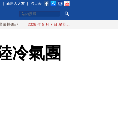
賽
|
新唐人之友
|
節目表
日可能登陸中國
2026 年 8 月 7 日 星期五
台灣漢光首結合城鎮演習 AIT連續發文讚「韌
陸冷氣團