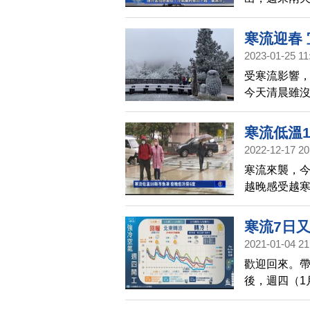
二開始，大
過氣象局也
寒流迎春
變化劇烈。
2023-01-25 11
受寒流影響，
今天清晨雖
遊客上山走
寒流低溫1
2022-12-17 20
寒流來襲，
越晚感受越寒
晨跟週一（1
比過往強一點
寒流7日又
2021-01-04 21
歡迎回來。
後，週四（1
然低溫預料