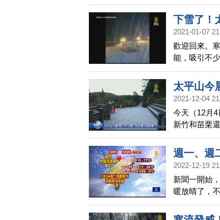
錄。緊接著
下雪了！
2021-01-07 21
歡迎回來。
能，吸引不少
樂區，海拔1
雪，唯美畫
太平山今
2021-12-04 21
今天（12月
新竹和苗栗還
示，下週一（
會逐漸回升
週一、週
2022-12-19 21
新聞一開始，
暖放晴了，不
路冷到聖誕
（2022年
寒流發威