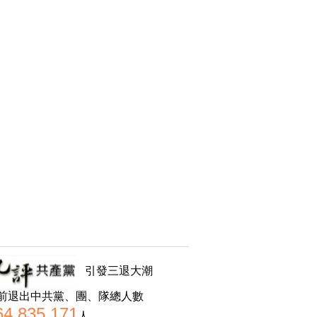
引發三退大潮
前退出中共黨、團、隊總人數
64,835,171
人