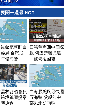
要聞一週最 HOT
本氣象廳緊盯白
日籍華商回中國探
颱風 台灣最
親 傳遭禁離境還
下午發海警
「被恢復國籍」
灣雲林縣議會反
白海豚颱風最快週
共跨境鎮壓提案
五海警 父親節中
異議通過
部以北防雨彈