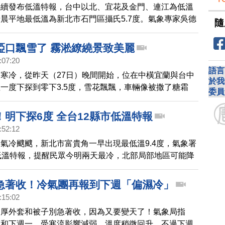
持續發布低溫特報，台中以北、宜花及金門、連江為低溫
晨平地最低溫為新北市石門區攝氏5.7度。氣象專家吳德
隨
天至明晨寒流最強，各地轉晴朗穩定。
埡口飄雪了 霧淞繚繞景致美麗
:07:20
語言
寒冷，從昨天（27日）晚間開始，位在中橫宜蘭與台中
於我
一度下探到零下3.5度，雪花飄飄，車輛像被撒了糖霜
委員
明下探6度 全台12縣市低溫特報
:52:12
氣冷颼颼，新北市富貴角一早出現最低溫9.4度，氣象署
低溫特報，提醒民眾今明兩天最冷，北部局部地區可能降
預估，拉拉山、太平山接下來下雪機率都很高。
急著收！冷氣團再報到下週「偏濕冷」
:15:02
，厚外套和被子別急著收，因為又要變天了！氣象局指
天和下週一，受寒流影響減弱，溫度稍微回升，不過下週