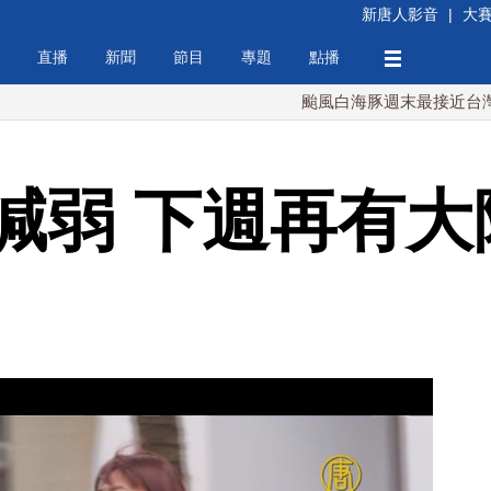
新唐人影音
|
大
直播
新聞
節目
專題
點播
颱風白海豚週末最接近台灣 最快9
減弱 下週再有大