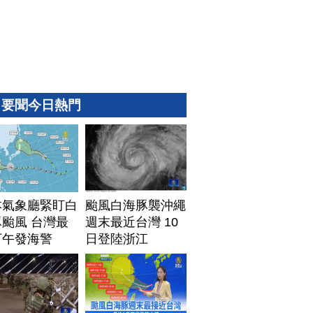
要聞今日熱門
本氣象廳緊盯白
颱風白海豚襲沖繩
颱風 台灣最
週末最近台灣 10
下午發海警
日登陸浙江