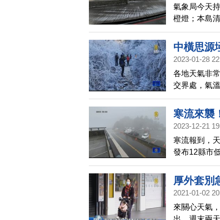
氣象局今天
橙燈；本島清
榮表示，今
中橫思源
2023-01-28 22
各地天氣非常
交界處，氣溫
般。
寒流來襲！
2023-12-21 19
寒流報到，天
發布12縣市
到6度，專家
厚外套別
2021-01-02 20
來關心天氣
出，週末兩