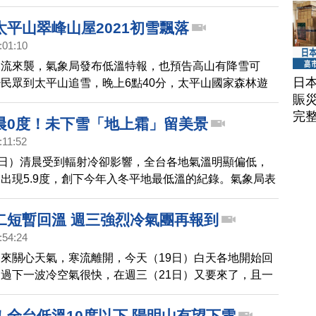
新一波寒流，也將在下周報到。
太平山翠峰山屋2021初雪飄落
:01:10
寒流來襲，氣象局發布低溫特報，也預告高山有降雪可
日
民眾到太平山追雪，晚上6點40分，太平山國家森林遊
賑
850公尺的翠峰山屋，氣溫達到0度以下，天空降下瑞
完
面，讓現場民眾看了都相當興奮。
晨0度！未下雪「地上霜」留美景
:11:52
4日）清晨受到輻射冷卻影響，全台各地氣溫明顯偏低，
出現5.9度，創下今年入冬平地最低溫的紀錄。氣象局表
12月6日）開始高壓東移，冷空氣進一步減弱，氣溫也
，但水氣也增多。
二短暫回溫 週三強烈冷氣團再報到
:54:24
來關心天氣，寒流離開，今天（19日）白天各地開始回
過下一波冷空氣很快，在週三（21日）又要來了，且一
節，甚至不排除又會達到寒流等級，氣象局提醒，今年
）因為是反聖嬰年，所以容易出現較強的東北季風。目前預
！全台低溫10度以下 陽明山有望下雪