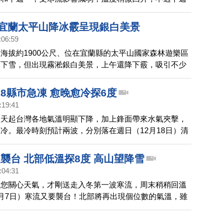
陸冷氣團影響下，氣溫再度下探，而且型態偏向濕冷，不
說，這波寒流沒有跨年那波下降的快，因此溫度不會過於
 宜蘭太平山降冰霰呈現銀白美景
:06:59
海拔約1900公尺、位在宜蘭縣的太平山國家森林遊樂區
沒下雪，但出現霧淞銀白美景，上午還降下霰，吸引不少
春，欣賞難得美景。
8縣市急凍 愈晚愈冷探6度
:19:41
今天起台灣各地氣溫明顯下降，加上鋒面帶來水氣夾擊，
冷。最冷時刻預計兩波，分別落在週日（12月18日）清
9日）清晨。氣象局長鄭明典表示，這次低溫預警力道會
，因為12月份已經有10多年沒有寒流。
襲台 北部低溫探8度 高山望降雪
:04:31
帶您關心天氣，才剛送走入冬第一波寒流，周末稍稍回溫
月7日）寒流又要襲台！北部將再出現個位數的氣溫，雖
不會像上次那麼低，但因水氣充足，體感溫度會更低。氣