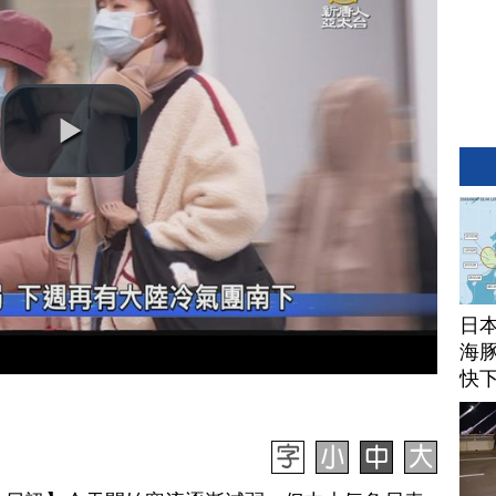
日
海豚
快