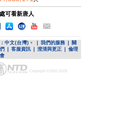
處可看新唐人
：
中文(台灣)
|
我們的服務
|
關
們
|
客服資訊
|
澄清與更正
|
倫理
會
Copyright ©2002-2026