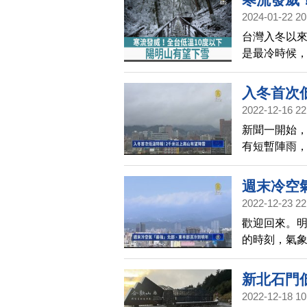
報顯示，跨
2024-01-22 20
台灣入冬以來
是最冷時候，
陸空曠的地區
灣海拔1千到
入冬首次
2022-12-16 22
新聞一開始，
有短暫陣雨，
報，週六（1
中以北、宜蘭
週末冷空
率，2000
2022-12-23 22
暖，但下週三
歡迎回來。明
的時刻，氣象
落在週六和週
度很低，提
新北石門低
但下週三（2
2022-12-18 10
濕冷冷的。