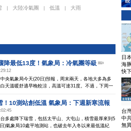
雪
大陸冷氣團
低溫
大雨
|
|
|
日
溫驟降最低13度！氣象局：冷氣團等級
海豚
:29:12
快
中央氣象局今天(20日)預報，周末兩天，各地大多為多
白天溫暖舒適早晚較涼，高溫可達31度。不過，下周一
台氣溫將驟降，氣象局表示，這波冷空氣，是東北季風及大
的強度，預估周二清晨北部地區，有機會下探13到14
雪！10測站創低溫 氣象局：下週新寒流報
500公尺以上的高山，也不排除有降雪的可能，氣象局表
:02:45
台
中
台多處降下瑞雪，包括太平山、大屯山，積雪最厚來到5
無
8日)氣象局10處平地測站，也破去年入冬以來最低溫紀