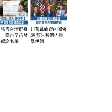
本強震台灣挺身
川普戴維營內閣會
災！高市早苗發
議 預告數週內重
整感謝名單
擊伊朗