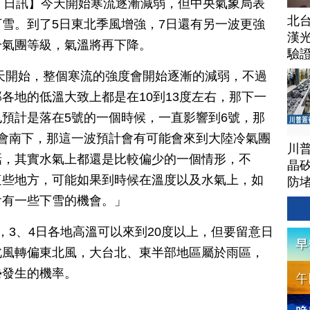
月 01 日訊】今天開始寒流逐漸減弱，但中央氣象局表
北
雪。到了5日東北季風增強，7日還有另一波更強
漢
冷氣團等級，氣溫將再下降。
驗
天開始，整個寒流的強度會開始逐漸的減弱，不過
各地的低溫大致上都是在10到13度左右，那下一
預計是落在5號的一個時候，一直影響到6號，那
會南下，那這一波預計會有可能會來到大陸冷氣團
川
話，其實水氣上都還是比較偏少的一個情形，不
晶矽
這些地方，可能如果到時候在溫度以及水氣上，如
防
會有一些下雪的機會。」
，3、4日各地高溫可以來到20度以上，但要留意日
北風轉偏東北風，大台北、東半部地區屬於雨區，
勢發生的機率。