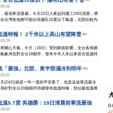
年前後還有一波冷空氣襲台，民眾要做好禦寒措施。
:00:38
，最強寒流發威，今天22日入夜起到週三24日清晨，將
全台灣各地都可能出現攝氏10度以下氣溫，北部比較內
，及前線離島金門、馬祖，可能出現6度以下低溫，北台
1千5百公尺的山區，例如台北陽明山，都有機會下雪。
低溫特報！ 2千米以上高山有望降雪
:09:29
來關心天氣，今天（16日）受到鋒面影響，全台各地都
氣象局也對全台18縣市，發布今年入冬以來首次低溫特
7日）下半天寒流正式報到，明天傍晚到19日下周一，台
、花蓮、離島等地，有持續10度或6度以下氣溫發生機
氣「最強」北部、東半部濕冷到明年
公尺以上高山還有機會看到雪。雖然下週一（19日）短暫回
:02:01
（21日）又有一波大陸冷氣團來襲。
天(24日)就是一年一度的平安夜了，也是這波寒流最冷
局針對全台20個縣市持續發布低溫特報，預估最低溫將
日的清晨，中部以北、東北部最低溫下探至6度，體感溫
醒民眾出門記得保暖禦寒。而聖誕節過後，寒流會減弱，
溫5.7度 吳德榮：19日清晨前寒流最強
目
8日）又有東北季風來襲，一路影響到元旦天氣，都是濕
:38:00
4