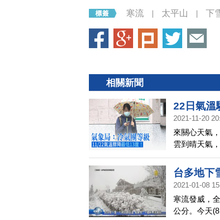
寒流
太平山
下
|
|
相關新聞
22日氣
2021-11-20 20
來關心天氣，
雲到晴天氣，
(22日)全
陸冷氣團等級
台多地下
度。北台灣3
2021-01-08 15
到
示，。
寒流發威，全
公分。今天(