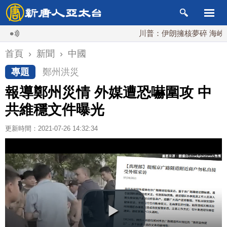
川普：伊朗擁核夢碎 海峽即將恢
首頁
›
新聞
›
中國
專題
鄭州洪災
報導鄭州災情 外媒遭恐嚇圍攻 中
共維穩文件曝光
更新時間：2021-07-26 14:32:34