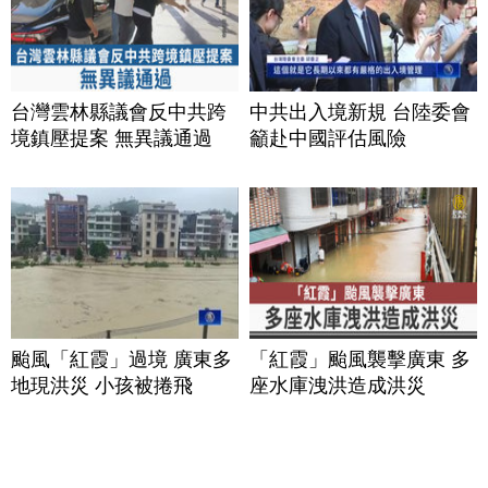
台灣雲林縣議會反中共跨
中共出入境新規 台陸委會
境鎮壓提案 無異議通過
籲赴中國評估風險
颱風「紅霞」過境 廣東多
「紅霞」颱風襲擊廣東 多
地現洪災 小孩被捲飛
座水庫洩洪造成洪災