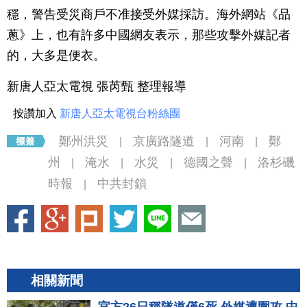
穩，警告受災商戶不准接受外媒採訪。海外網站《品
蔥》上，也有許多中國網友表示，那些攻擊外媒記者
的，大多是便衣。
新唐人亞太電視 張芮甄 整理報導
按讚加入
新唐人亞太電視台粉絲團
鄭州洪災
京廣路隧道
河南
鄭
|
|
|
州
淹水
水災
德國之聲
洛杉磯
|
|
|
|
時報
中共封鎖
|
相關新聞