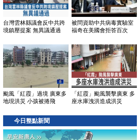
台灣雲林縣議會反中共跨
被問資助中共病毒實驗室
境鎮壓提案 無異議通過
福奇在美國會拒答百次
颱風「紅霞」過境 廣東多
「紅霞」颱風襲擊廣東 多
地現洪災 小孩被捲飛
座水庫洩洪造成洪災
今日整點新聞