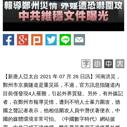
【新唐人亞太台 2021 年 07 月 26 日訊】河南洪災，
鄭州市京廣隧道是重災區，不過，官方訊息指隧道內
目前僅發現4人罹難，引起外界質疑。另外，有外媒記
者，在鄭州市報導災情，遭到不明人士暴力圍攻，德
國之聲記者表示，他相信圍攻人員中潛伏著便衣，中
國的媒體環境非常可怕。《中國數字時代》網站披