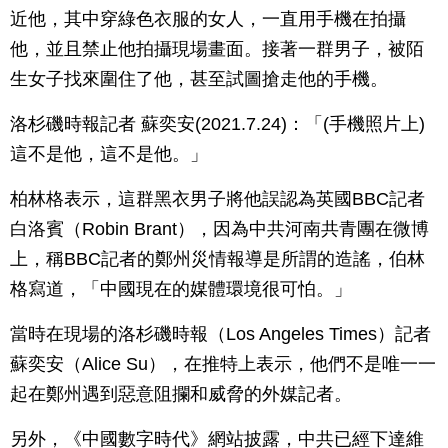
近他，其中穿綠色衣服的女人，一直用手機在拍攝
他，並且禁止他拍攝現場畫面。接著一群男子，被陌
生女子找來圍住了他，甚至試圖搶走他的手機。
洛杉磯時報記者 蘇奕安(2021.7.24)：「(手機照片上)
這不是他，這不是他。」
柏林格表示，這群黑衣男子將他誤認為英國BBC記者
白洛賓（Robin Brant），因為中共河南共青團在微博
上，稱BBC記者的鄭州災情報導是所謂的造謠，伯林
格寫道，「中國現在的媒體環境很可怕。」
當時在現場的洛杉磯時報（Los Angeles Times）記者
蘇奕安（Alice Su），在推特上表示，他們不是唯一一
起在鄭州遇到惡意阻攔和威脅的外媒記者。
另外，《中國數字時代》網站披露，中共已經下達維