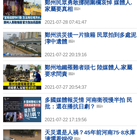
鄭州民眾勇敢挪開圍欄哀悼 媒體人.
家屬要真相
2021-07-28 07:41:47
鄭州洪災後一片狼籍 民眾拍到多處泥
濘中遺體
2021-07-22 20:19:16
鄭州地鐵罹難者頭七 陸媒體人.家屬
要求問責
2021-07-27 20:54:37
多國媒體報災情 河南衛視慢半拍 民
批：還在播抗日劇？
2021-07-22 17:19:56
天災還是人禍？45年前河南75·8水庫
潰壩看端倪