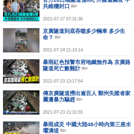
官方26日稱隧道僅6死 外媒遭圍攻 中
共維穩封口
2021-07-27 07:31:36
京廣隧道到底吞噬多少輛車 多少生
命？
2021-07-24 21:19:14
暴雨紅色預警市府地鐵無作為 京廣路
隧道死亡數難計
2021-07-23 13:17:54
傳京廣隧道撈出逾百人 鄭州失蹤者家
屬遭暴力驅趕
2021-07-23 21:31:55
暴雨成災 中國大陸48小時內第三座水
壩潰堤