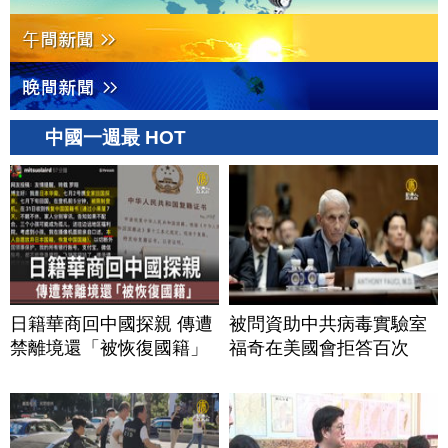
中國一週最 HOT
日籍華商回中國探親 傳遭
被問資助中共病毒實驗室
禁離境還「被恢復國籍」
福奇在美國會拒答百次