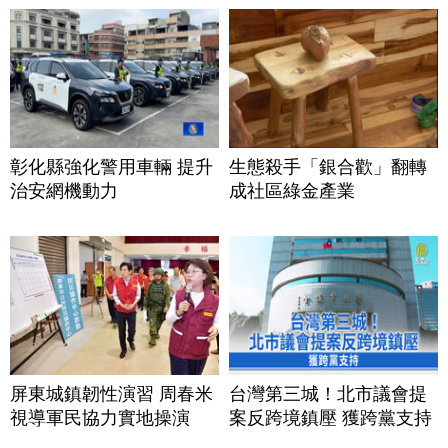
彰化縣強化警用車輛 提升
生態殺手「銀合歡」翻轉
治安網機動力
成社區綠金產業
屏東城鎮韌性演習 周春米
台灣第三城！北市議會提
視導軍民協力實地操演
案反跨境鎮壓 獲跨黨支持