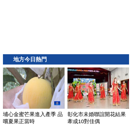
地方今日熱門
埔心金蜜芒果進入產季 品
彰化市未婚聯誼開花結果
嚐夏果正當時
牽成10對佳偶