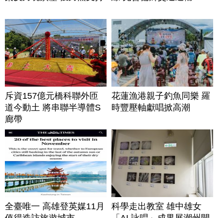
斥資157億元橋科聯外匝
花蓮漁港親子釣魚同樂 羅
道今動土 將串聯半導體S
時豐壓軸獻唱掀高潮
廊帶
全臺唯一 高雄登英媒11月
科學走出教室 雄中雄女