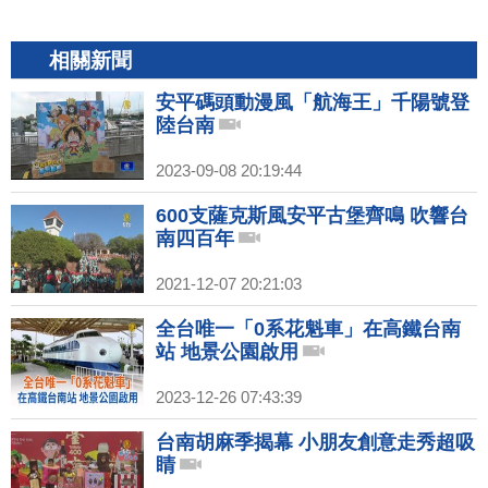
相關新聞
安平碼頭動漫風「航海王」千陽號登
陸台南
2023-09-08 20:19:44
600支薩克斯風安平古堡齊鳴 吹響台
南四百年
2021-12-07 20:21:03
全台唯一「0系花魁車」在高鐵台南
站 地景公園啟用
2023-12-26 07:43:39
台南胡麻季揭幕 小朋友創意走秀超吸
睛