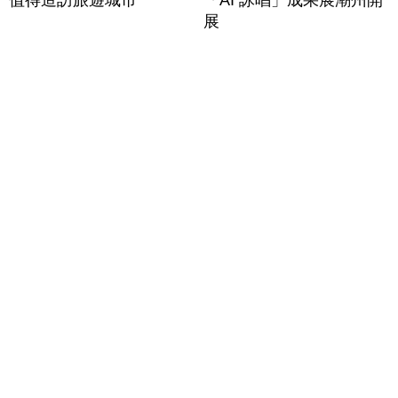
值得造訪旅遊城市
「AI 詠唱」成果展潮州開
展