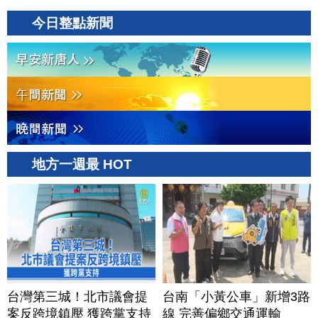
今日整點新聞
地方一週最 HOT
台灣第三城！北市議會提
台南「小黃公車」新增3路
案反跨境鎮壓 獲跨黨支持
線 完善偏鄉交通運輸