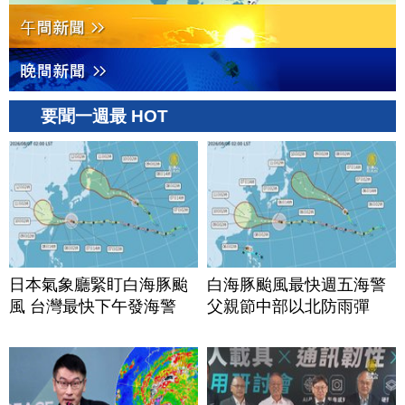
要聞一週最 HOT
日本氣象廳緊盯白海豚颱
白海豚颱風最快週五海警
風 台灣最快下午發海警
父親節中部以北防雨彈