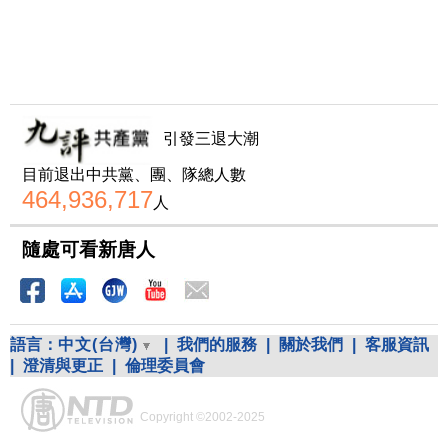
引發三退大潮
目前退出中共黨、團、隊總人數
464,936,717
人
隨處可看新唐人
語言：
中文(台灣)
|
我們的服務
|
關於我們
|
客服資訊
|
澄清與更正
|
倫理委員會
Copyright ©2002-2025