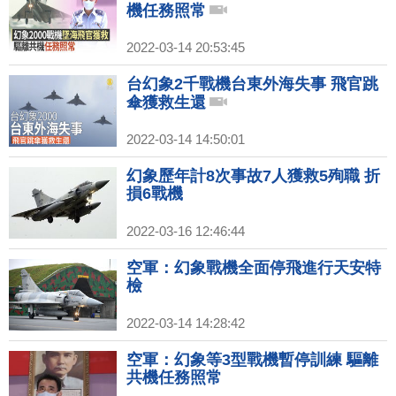
機任務照常
2022-03-14 20:53:45
台幻象2千戰機台東外海失事 飛官跳
傘獲救生還
2022-03-14 14:50:01
幻象歷年計8次事故7人獲救5殉職 折
損6戰機
2022-03-16 12:46:44
空軍：幻象戰機全面停飛進行天安特
檢
2022-03-14 14:28:42
空軍：幻象等3型戰機暫停訓練 驅離
共機任務照常