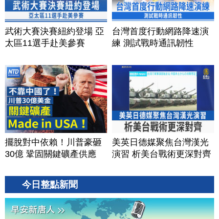
武術大賽決賽紐約登場 亞
台灣首度行動網路降速演
太區11選手赴美參賽
練 測試戰時通訊韌性
擺脫對中依賴！川普豪砸
美英日德媒聚焦台灣漢光
30億 鞏固關鍵礦產供應
演習 析美台戰術更深對齊
今日整點新聞