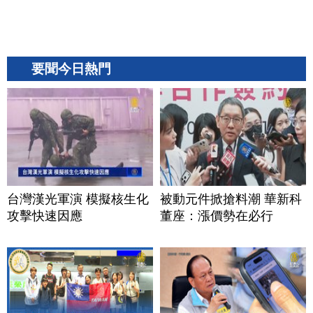
要聞今日熱門
台灣漢光軍演 模擬核生化
被動元件掀搶料潮 華新科
攻擊快速因應
董座：漲價勢在必行