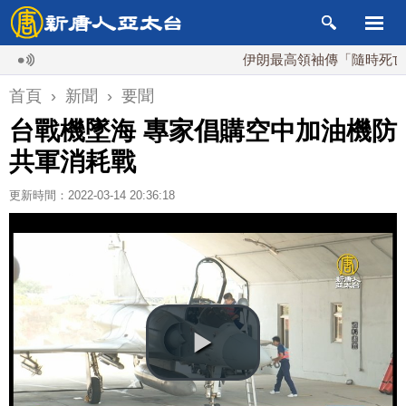
伊朗最高領袖傳「隨時死亡」 國
首頁
›
新聞
›
要聞
台戰機墜海 專家倡購空中加油機防
共軍消耗戰
更新時間：2022-03-14 20:36:18