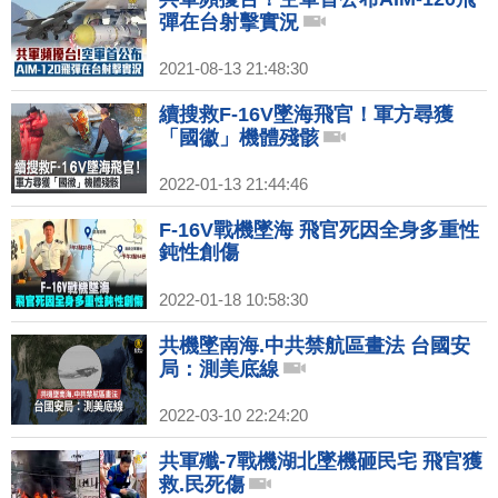
彈在台射擊實況
2021-08-13 21:48:30
續搜救F-16V墜海飛官！軍方尋獲
「國徽」機體殘骸
2022-01-13 21:44:46
F-16V戰機墜海 飛官死因全身多重性
鈍性創傷
2022-01-18 10:58:30
共機墜南海.中共禁航區畫法 台國安
局：測美底線
2022-03-10 22:24:20
共軍殲-7戰機湖北墜機砸民宅 飛官獲
救.民死傷