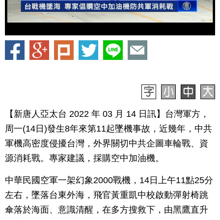
【新唐人亞太台 2022 年 03 月 14 日訊】台灣軍方，
周一(14日)發生8年來第11起墜機事故，近幾年，中共
軍機高密度侵擾台灣，外界關切中共企圖車輪戰、資
源消耗戰。專家建議，採購空中加油機。
中華民國空軍一架幻象2000戰機，14日上午11點25分
左右，墜落台東外海，飛官黃重凱中校啟動彈射椅跳
傘落於海面、意識清醒，在多方搜救下，由黑鷹直升