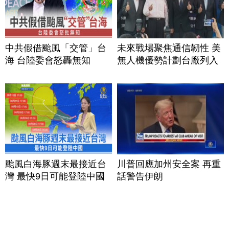
中共假借颱風「交管」台
未來戰場聚焦通信韌性 美
海 台陸委會怒轟無知
無人機優勢計劃台廠列入
颱風白海豚週末最接近台
川普回應加州安全案 再重
灣 最快9日可能登陸中國
話警告伊朗