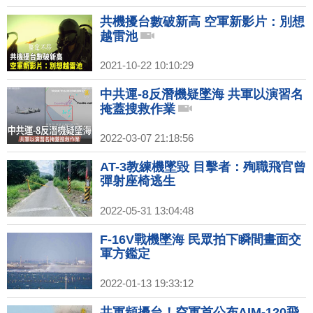
共機擾台數破新高 空軍新影片：別想
越雷池
2021-10-22 10:10:29
中共運-8反潛機疑墜海 共軍以演習名
掩蓋搜救作業
2022-03-07 21:18:56
AT-3教練機墜毀 目擊者：殉職飛官曾
彈射座椅逃生
2022-05-31 13:04:48
F-16V戰機墜海 民眾拍下瞬間畫面交
軍方鑑定
2022-01-13 19:33:12
共軍頻擾台！空軍首公布AIM-120飛