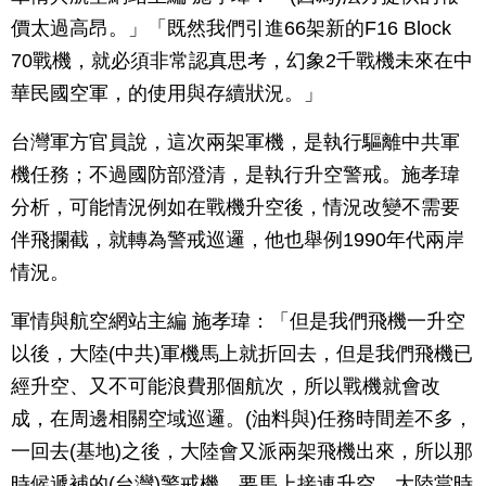
價太過高昂。」「既然我們引進66架新的F16 Block
70戰機，就必須非常認真思考，幻象2千戰機未來在中
華民國空軍，的使用與存續狀況。」
台灣軍方官員說，這次兩架軍機，是執行驅離中共軍
機任務；不過國防部澄清，是執行升空警戒。施孝瑋
分析，可能情況例如在戰機升空後，情況改變不需要
伴飛攔截，就轉為警戒巡邏，他也舉例1990年代兩岸
情況。
軍情與航空網站主編 施孝瑋：「但是我們飛機一升空
以後，大陸(中共)軍機馬上就折回去，但是我們飛機已
經升空、又不可能浪費那個航次，所以戰機就會改
成，在周邊相關空域巡邏。(油料與)任務時間差不多，
一回去(基地)之後，大陸會又派兩架飛機出來，所以那
時候遞補的(台灣)警戒機，要馬上接連升空，大陸當時