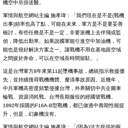
機空中吊掛送醫。
軍情與航空網站主編 施孝瑋：「我們現在是不是(戰機
出事)頻率也高了點，可能在未來，軍方是不是要妥善
檢討，有些任務是不是一定，非要派機上去伴飛或監
偵，降低出勤率。如果說國軍能引進空中加油機，可
能也是很好解決方案之一。讓戰機不用在基地跟空域
之間疲於奔命，可以在空域長時間留駐。」
這是台灣軍方8年來第11起墜機事故，總統指示救援優
先，並持續搜尋戰機機體、釐清事故原因。近幾年，
中共軍機高密度頻繁侵擾台灣，外界關切中共企圖車
輪戰、資源消耗戰。台灣長期服役的經國號戰機、
1992年採購的F16A-B型戰機，都已做過中壽期性能提
升，但是，幻象機沒有。
軍情與航空網站主編 施孝瑋：「(因為)法方提供的報