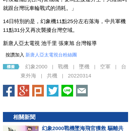
就跟台灣玩車輪戰式的消耗。」
14日特別的是，幻象機11點25分左右落海，中共軍機
11點31分又再次襲擾台灣空域。
新唐人亞太電視 池千里 張東旭 台灣報導
按讚加入
新唐人亞太電視台粉絲團
幻象2000
戰機
墜機
空軍
台
|
|
|
|
東外海
共機
20220314
|
|
相關新聞
幻象2000戰機墜海飛官獲救 驅離共