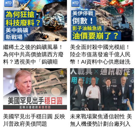
繼稀土之後的鎢礦風暴！
美全面封殺中國光模組！
為何中共高價搶購西方廢
陸企市值蒸發逾千億人民
料？透視美中「鎢礦暗
幣！AI資料中心供應鏈洗
戰」背後不為人知的資源
牌？台灣喜迎轉單！成關
爭奪｜#財經新聞｜
鍵樞紐？｜#財經新聞
20260804(二)
│20260805 (三)
美國罕見出手穩日圓 反映
未來戰場聚焦通信韌性 美
川普政府美債問題
無人機優勢計劃台廠列入