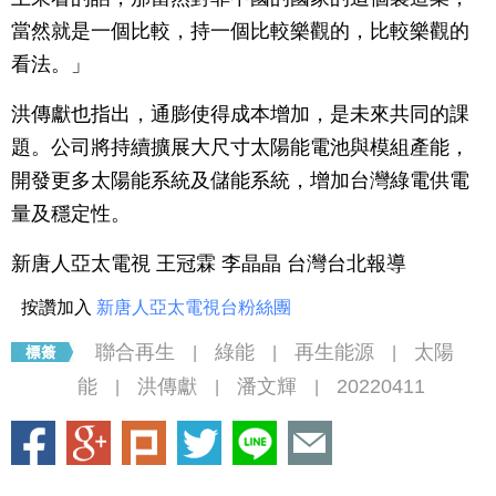
當然就是一個比較，持一個比較樂觀的，比較樂觀的
看法。」
洪傳獻也指出，通膨使得成本增加，是未來共同的課
題。公司將持續擴展大尺寸太陽能電池與模組產能，
開發更多太陽能系統及儲能系統，增加台灣綠電供電
量及穩定性。
新唐人亞太電視 王冠霖 李晶晶 台灣台北報導
按讚加入
新唐人亞太電視台粉絲團
聯合再生
綠能
再生能源
太陽
|
|
|
能
洪傳獻
潘文輝
20220411
|
|
|