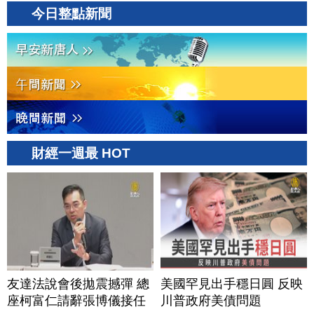
今日整點新聞
財經一週最 HOT
友達法說會後拋震撼彈 總
美國罕見出手穩日圓 反映
座柯富仁請辭張博儀接任
川普政府美債問題