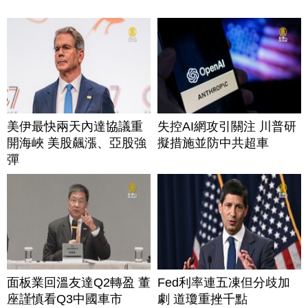
美伊最快兩天內達協議重
失控AI網攻引關注 川普研
開海峽 美股飆漲、亞股強
擬措施並防中共超車
彈
面板業回溫友達Q2轉盈 董
Fed利率連五凍但分歧加
座謹慎看Q3中國車市
劇 道瓊重挫千點