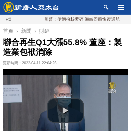
川普：伊朗擁核夢碎 海峽即將恢復通航
烏克
首頁
›
新聞
›
財經
聯合再生Q1大漲55.8% 董座：製
造業包袱消除
更新時間：2022-04-11 22:04:26