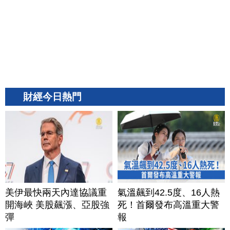
財經今日熱門
美伊最快兩天內達協議重
氣溫飆到42.5度、16人熱
開海峽 美股飆漲、亞股強
死！首爾發布高溫重大警
彈
報