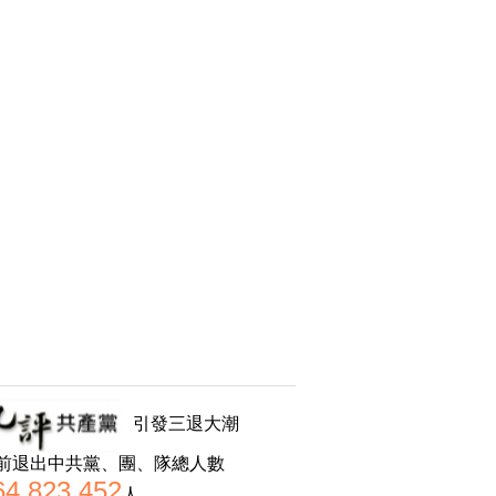
引發三退大潮
前退出中共黨、團、隊總人數
64,823,452
人