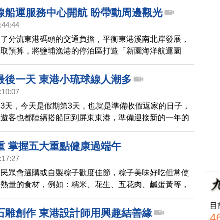
的美景變化，透過鏡頭一起來看看。
線船運服務中心開航 盼帶動周邊觀光
:44:44
為了分流東港碼頭的交通負擔，平衡東港溪南北岸發展，
爭取預算，將鹽埔漁港的停泊區打造「新園海洋航運園
洋風的候船室，週六8月10號正式開幕，也提前一步(8月
營運。
最後一天 東港小琉球線人潮多
:10:07
3天，今天是假期第3天，也就是準備收假返家的日子，
的遊客也都陸續搭船回到屏東東港，準備迎接新的一年的
重 掌握五大重點健康過端午
:17:27
，民眾會選購或自製粽子歡度佳節，粽子美味好吃但常使
高熱量的食材，例如：糯米、花生、五花肉、鹹蛋黃等，
子糯米及餡料常以油先熱炒，1顆肉粽熱量可能就高達
目
若三餐飲食份量仍照平時攝取，過多熱量很可能造成體重
石雕創作 東港設計師用興趣結善緣
4
吃過量，可能引發或加重身體健康問題，造成消化不良、