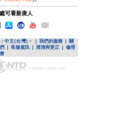
處可看新唐人
：
中文(台灣)
|
我們的服務
|
關
們
|
客服資訊
|
澄清與更正
|
倫理
會
Copyright ©2002-2026