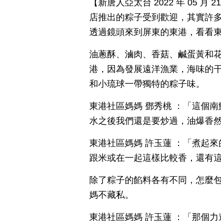
【新唐人亞太台 2022 年 05 
店推出的粽子受到歡迎，其實許
透過鏡頭來到屏東的東港，看看
油蔥酥、滷肉、香菇、鹹蛋黃和
港，因為發展遠洋漁業，海味的
和小琉球一帶獨特的粽子味。
東港社區媽媽 鄧秀桃 ：「這個
水之後我們還是要炒過，油爆香
東港社區媽媽 許玉蓮 ：「煮起
跟米或在一起這樣比較香，還有
除了粽子的餡料各有不同，怎麼
媽不藏私。
東港社區媽媽 許玉蓮 ：「那個