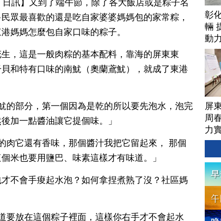
月 21 日訊】又到了端午節，除了各大飯店或是粽子名
彰
多民眾最喜歡的還是吃自家婆婆媽媽包的家常粽，
輛 
東港媽媽怎麼包自家口味的粽子。
動
花生，這是一般肉粽的基本配料，靠海的屏東東
干貝和特有口味的南魷（奧蘭鳶魷），就成了東港
屏
南魷的部分，第一個因為是乾的所以要先泡水，泡完
周
然後加一點醬油讓它提個味。」
力
來的肉它還有香味，那個醬汁我把它留起來， 那個
這個米也要用鹽巴、味素這樣才有味道。」
包才不會手痠起水泡？如何拿捏煮熟了沒？社區媽
力道要放在這個粽子裡面，這樣你右手才不會起水