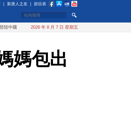
賽
|
新唐人之友
|
節目表
台灣漢光首結合城鎮演習 AIT連續發文讚「韌性台灣」
2026 年 8 月 7 日 星期五
媽媽包出