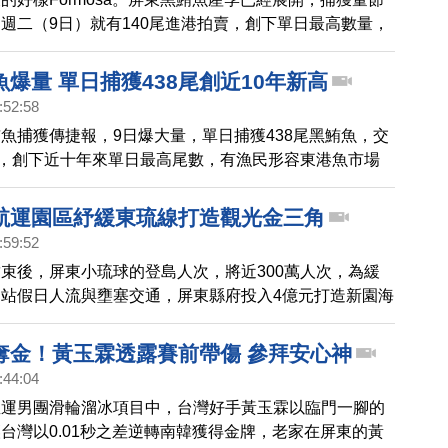
週二（9日）就有140尾進港拍賣，創下單日最高數量，
也搶進華僑市場大飽口福，因為捕獲量大，價格下滑，每
到500、600元之間，母親節吃黑鮪魚大餐很划算。
爆量 單日捕獲438尾創近10年新高
:52:58
魚捕獲傳捷報，9日爆大量，單日捕獲438尾黑鮪魚，交
尾，創下近十年來單日最高尾數，有漁民形容東港魚市場
動了，價格也變得相對親民，最低每公斤只要110元。
航運園區紓緩東琉線打造觀光金三角
:59:52
束後，屏東小琉球的登島人次，將近300萬人次，為緩
站假日人流與壅塞交通，屏東縣府投入4億元打造新園海
並在今天（8/10）盛大開幕，而副總統蕭美琴也特地南
。
奪金！黃玉霖透露賽前帶傷 參拜安心神
:44:04
亞運男團滑輪溜冰項目中，台灣好手黃玉霖以臨門一腳的
台灣以0.01秒之差逆轉南韓獲得金牌，老家在屏東的黃