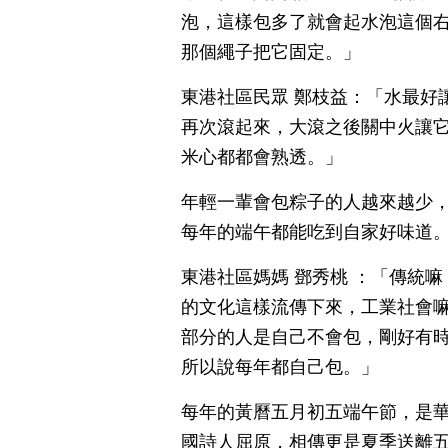
泡，這樣包多了就會起水泡這個
那個繩子把它固定。」
東港社區民眾 鄭枝益：「水最好
再次滾起來，大滾之後關中火讓
米心都都會熟透。」
年輕一輩會包粽子的人越來越少
每年的端午都能吃到自家好味道
東港社區媽媽 鄧秀桃 ：「傳統嘛
的文化這樣流傳下來，工業社會嘛
部分的人是自己不會包，剛好有
所以說每年都自己包。」
每年的黃曆五月初五端午節，是
國詩人屈原，相傳更是夏季送離