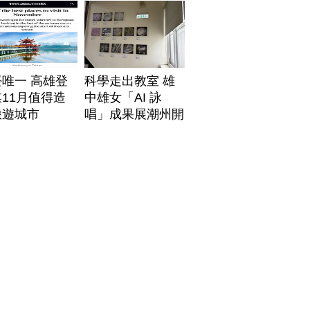
唯一 高雄登
科學走出教室 雄
11月值得造
中雄女「AI 詠
旅遊城市
唱」成果展潮州開
展