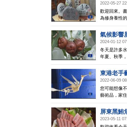
2022-05-27 22
脹氣和腹痛
歡迎回來。
為修身養性
在石頭上創
學到老，鼓
氣候影響
2024-01-12 07
冬天是許多
年夏、秋季，
但在過年前
東港老手
2022-06-09 08
您可能想像
藝術品，家住
作品，現在
屏東黑鮪
2023-05-11 07
歡迎收看今天