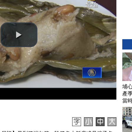
埔
產季
當