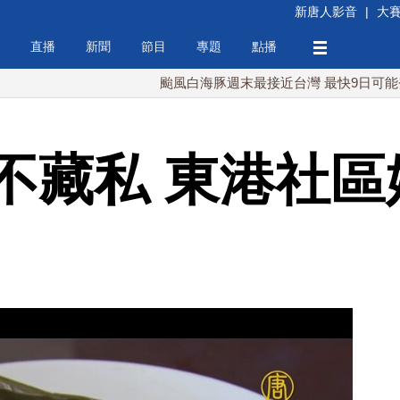
新唐人影音
|
大
直播
新聞
節目
專題
點播
颱風白海豚週末最接近台灣 最快9日可能登陸中國
不藏私 東港社區