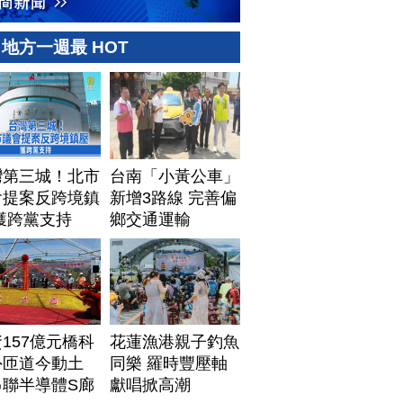
地方一週最 HOT
灣第三城！北市
台南「小黃公車」
會提案反跨境鎮
新增3路線 完善偏
獲跨黨支持
鄉交通運輸
157億元橋科
花蓮漁港親子釣魚
外匝道今動土
同樂 羅時豐壓軸
串聯半導體S廊
獻唱掀高潮