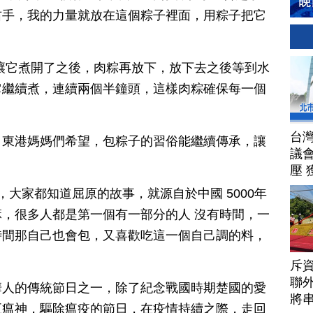
右手，我的力量就放在這個粽子裡面，用粽子把它
讓它煮開了之後，肉粽再放下，放下去之後等到水
它繼續煮，連續兩個半鐘頭，這樣肉粽確保每一個
台
，東港媽媽們希望，包粽子的習俗能繼續傳承，讓
議
。
壓 
，大家都知道屈原的故事，就源自於中國 5000年
，很多人都是第一個有一部分的人 沒有時間，一
時間那自己也會包，又喜歡吃這一個自己調的料，
斥資
聯
華人的傳統節日之一，除了紀念戰國時期楚國的愛
將
五瘟神，驅除瘟疫的節日，在疫情持續之際，走回