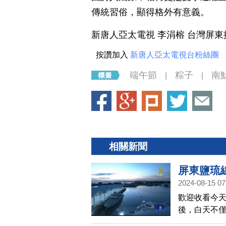
傳統習俗，顯得格外有意義。
新唐人亞太電視 李涓榕 台灣屏
按讚加入
新唐人亞太電視台粉絲團
端午節
粽子
南
|
|
相關新聞
屏東鹽琉
2024-08-15 07
歡迎收看今天
後，白天不
平台，也成了