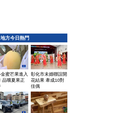
地方今日熱門
心金蜜芒果進入
彰化市未婚聯誼開
 品嚐夏果正
花結果 牽成10對
時
佳偶