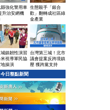
化縣強化警用車
生態殺手「銀合
提升治安網機
歡」翻轉成社區綠
力
金產業
東城鎮韌性演習
台灣第三城！北市
春米視導軍民協
議會提案反跨境鎮
實地操演
壓 獲跨黨支持
今日整點新聞