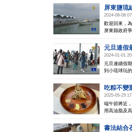
到日夜交錯
屏東鹽琉
2024-08-08 07
歡迎回來，
屏東縣政府
區」，興建海
3日)開航試
元旦連假
2024-01-01 20
元旦連續假期
到小琉球玩
工作。
吃粽不變
2025-05-29 17
端午節將近
用高油脂及
再加上有些粽
700大卡，
書法結合
增加，一旦