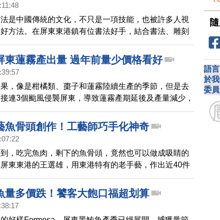
:11:48
，血糖快速上升，增加肥胖與慢性發炎的風險。
書法是中國傳統的文化，不只是一項技能，也被許多人視
隨
的好方法。在屏東東港鎮有位書法好手，結合書法、雕刻
作，透過技藝交朋友、做公益服務。他說，人生活到老、
勵大家生活要樂觀以對。
屏東蓮霧產出量 過年前量少價格看好
語言
:39:57
於我
水果，像是柑橘類、棗子和蓮霧陸續生產的季節，但是去
委員
接連3個颱風侵襲屏東，導致蓮霧產期延後及產量減少，
，還是有少數蓮霧上市。
藝魚骨頭創作！工藝師巧手化神奇
:07:22
不到，吃完魚肉，剩下的魚骨頭，竟然也可以做成吸睛的
屏東東港的王選雄，用東港特有的老手藝，作出近40件
就透過鏡頭來看看。
魚量多價跌！饕客大飽口福超划算
:38:17
的好樣Formosa。屏東黑鮪魚產季已經展開，捕獲量節