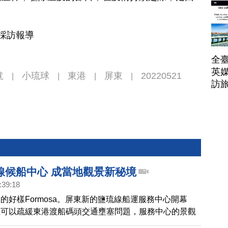
帶
東採訪報導
全臺
英媒
魷
小琉球
東港
屏東
20220521
|
|
|
|
訪
線候船中心 成當地觀景新秘境
:39:18
的好樣Formosa。屏東新的鹽琉線船運服務中心開幕
僅可以疏緩東港渡船碼頭交通壅塞問題，服務中心的景觀
在地民眾看風景的新秘境，將近360度的視角，可以看