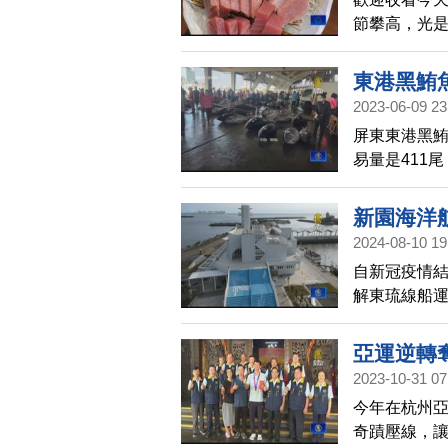
節攀高，光是
內行的饕客
公斤拍賣價來
東港黑鮪魚
2023-06-09 23
屏東東港黑鮪
易量是411
裡面幾乎是暴
新園海洋
2024-08-10 19
自新冠疫情結
解東琉線船運
洋航運園區，
下出席典禮
亞運逆轉
2023-10-31 07
今年在杭州
奇蹟壓線，讓