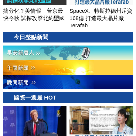
搞分化？美情報：普京最
SpaceX、特斯拉德州斥資
快今秋 試探攻擊北約盟國
168億 打造最大晶片廠
Terafab
今日整點新聞
國際一週最 HOT