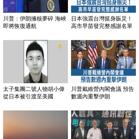
川普：伊朗擁核夢碎 海峽
日本強震台灣挺身賑災！
即將恢復通航
高市早苗發完整感謝名單
太子集團二號人物胡小偉
川普戴維營內閣會議 預告
從日本被引渡至美國
數週內重擊伊朗