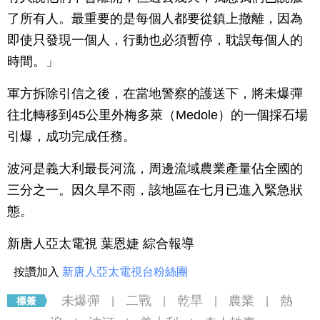
了所有人。最重要的是每個人都要從鎮上撤離，因為
即使只發現一個人，行動也必須暫停，耽誤每個人的
時間。」
軍方拆除引信之後，在當地警察的護送下，將未爆彈
往北轉移到45公里外梅多萊（Medole）的一個採石場
引爆，成功完成任務。
波河是義大利最長河流，周邊流域農業產量佔全國的
三分之一。因久旱不雨，該地區在七月已進入緊急狀
態。
新唐人亞太電視 葉恩婕 綜合報導
按讚加入
新唐人亞太電視台粉絲團
未爆彈
二戰
乾旱
農業
熱
|
|
|
|