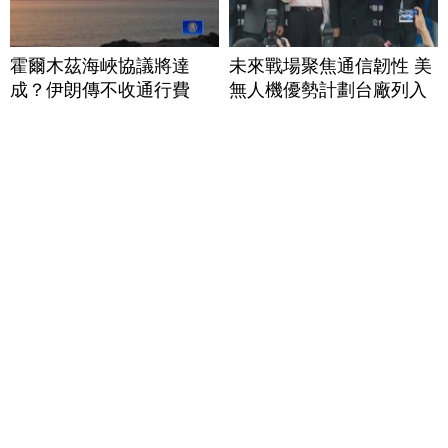
霍爾木茲海峽協議將達
未來戰場聚焦通信韌性 美
成？伊朗傳不收通行費
無人機優勢計劃台廠列入