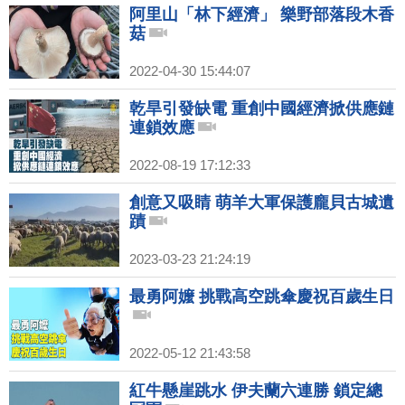
阿里山「林下經濟」 樂野部落段木香
菇
2022-04-30 15:44:07
乾旱引發缺電 重創中國經濟掀供應鏈
連鎖效應
2022-08-19 17:12:33
創意又吸睛 萌羊大軍保護龐貝古城遺
蹟
2023-03-23 21:24:19
最勇阿嬤 挑戰高空跳傘慶祝百歲生日
2022-05-12 21:43:58
紅牛懸崖跳水 伊夫蘭六連勝 鎖定總