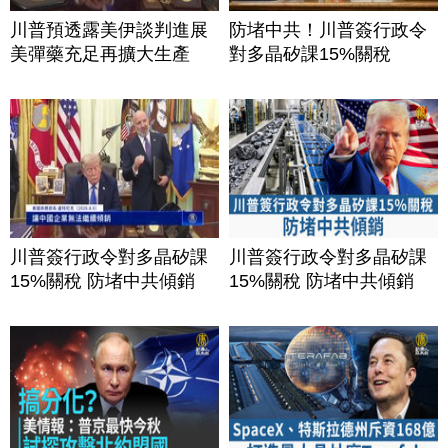
川普預透露美伊談判進展
防堵中共！川普簽行政令
美彈藥充足再擴大生產
對多晶矽課15%關稅
川普簽行政令對多晶矽課
川普簽行政令對多晶矽課
15%關稅 防堵中共傾銷
15%關稅 防堵中共傾銷