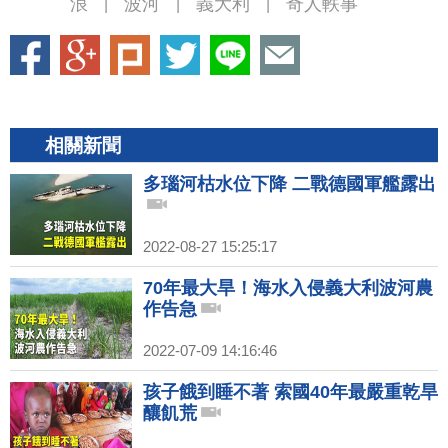
浪
波河
義大利
奇人軼事
|
|
|
相關新聞
多瑙河枯水位下降 二戰德國軍艦露出
2022-08-27 15:25:17
70年最大旱！海水入侵義大利波河農
作告急
2022-07-09 14:16:46
孩子餓到睡不著 索國40年最嚴重乾旱
釀飢荒