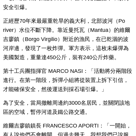
安全引爆。
正經歷70年來最嚴重乾旱的義大利，北部波河（Po
river）水位不斷下降。靠近曼托瓦（Mantua）的維爾
吉廖鎮（Borgo Virgilio）附近的漁民，在已乾涸的波
河岸邊，發現了一枚炸彈。軍方表示，這枚未爆彈為
美國製造，重量達450公斤，裝有240公斤炸藥。
第十工兵團指揮官 MARCO NASI：「活動將分兩階段
進行。在第一階段，拆彈小組將從裝置上拆下引信，
才能確保安全，然後運送到採石場引爆。」
為了安全，當局撤離周邊約3000名居民，並關閉該地
區的空域，暫停河道及鐵公路交通。
維爾吉廖鎮鎮長 FRANCESCO APORTI：「一開始，
有人說他們不會離開，但過去幾天，我想我們已說服