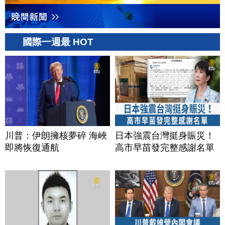
國際一週最 HOT
川普：伊朗擁核夢碎 海峽
日本強震台灣挺身賑災！
即將恢復通航
高市早苗發完整感謝名單