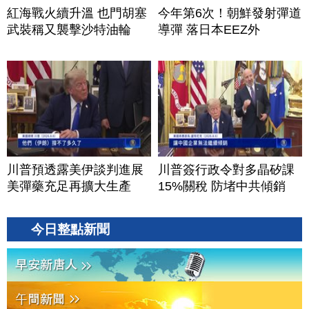
紅海戰火續升溫 也門胡塞
今年第6次！朝鮮發射彈道
武裝稱又襲擊沙特油輪
導彈 落日本EEZ外
川普預透露美伊談判進展
川普簽行政令對多晶矽課
美彈藥充足再擴大生產
15%關稅 防堵中共傾銷
今日整點新聞