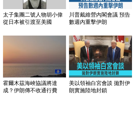
太子集團二號人物胡小偉
川普戴維營內閣會議 預告
從日本被引渡至美國
數週內重擊伊朗
霍爾木茲海峽協議將達
美以領袖白宮會談 拋對伊
成？伊朗傳不收通行費
朗實施陸地封鎖