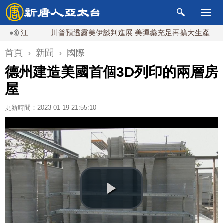
江
川普預透露美伊談判進展 美彈藥充足再擴大生產
川普
首頁
›
新聞
›
國際
德州建造美國首個3D列印的兩層房
屋
更新時間：2023-01-19 21:55:10