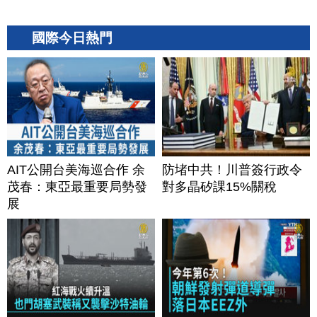
國際今日熱門
AIT公開台美海巡合作 余
防堵中共！川普簽行政令
茂春：東亞最重要局勢發
對多晶矽課15%關稅
展