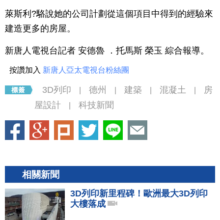
萊斯利?駱說她的公司計劃從這個項目中得到的經驗來
建造更多的房屋。
新唐人電視台記者 安德魯 ．托馬斯 榮玉 綜合報導。
按讚加入
新唐人亞太電視台粉絲團
3D列印
德州
建築
混凝土
房
|
|
|
|
屋設計
科技新聞
|
相關新聞
3D列印新里程碑！歐洲最大3D列印
大樓落成