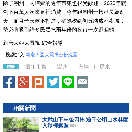
除了潮州，內埔鄉的過年市集也很受歡迎，2020年就
創下百萬人次來這裡消費，今年跟潮州一樣延長為6
天，而且全天候不打烊，從除夕到初五將成不夜城，
勢必將吸引許多民眾把兩年份的夜市一次逛個夠。
新唐人亞太電視 綜合報導
按讚加入
新唐人亞太電視台粉絲團
過年市集
潮州
內埔
屏東
|
|
|
相關新聞
大武山下林後四林 逾千公頃山水林園
入秋輕鬆遊