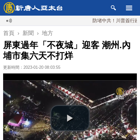
防堵中共！川普簽行政令 對
首頁
›
新聞
›
地方
屏東過年「不夜城」迎客 潮州.內
埔市集六天不打烊
更新時間：2023-01-20 08:03:55