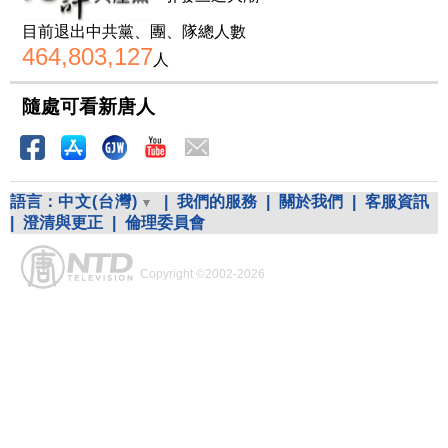
目前退出中共黨、團、隊總人數
464,803,127
人
隨處可看新唐人
語言：
中文(台灣)
|
我們的服務
|
關於我們
|
客服資訊
|
澄清與更正
|
倫理委員會
Copyright ©2002-2026