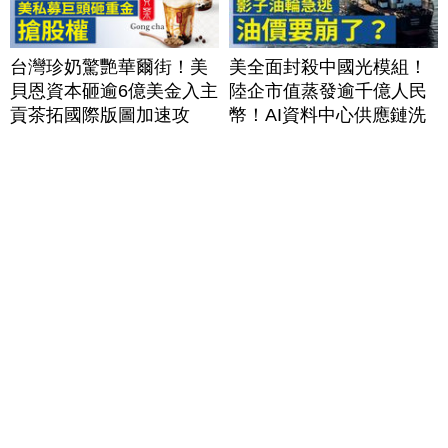
台灣珍奶驚艷華爾街！美
美全面封殺中國光模組！
貝恩資本砸逾6億美金入主
陸企市值蒸發逾千億人民
貢茶拓國際版圖加速攻
幣！AI資料中心供應鏈洗
美？｜#財經新聞｜
牌？台灣喜迎轉單！成關
20260806(四)
鍵樞紐？｜#財經新聞
│20260805 (三)