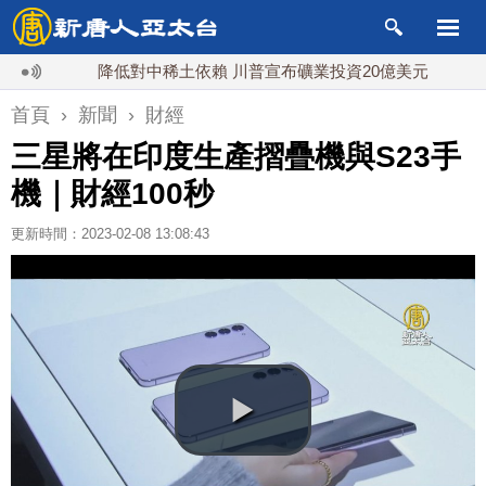
降低對中稀土依賴 川普宣布礦業投資20億美元
中東局
首頁
›
新聞
›
財經
三星將在印度生產摺疊機與S23手
機｜財經100秒
更新時間：2023-02-08 13:08:43