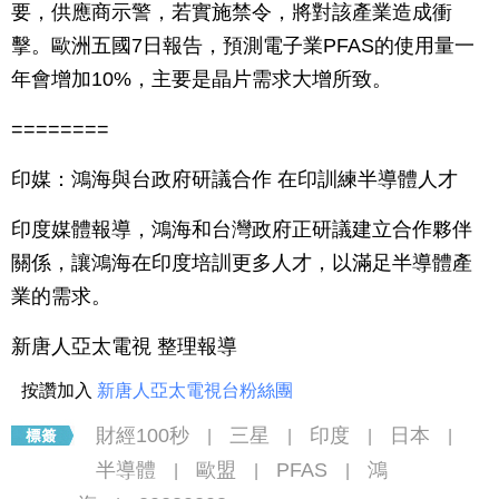
要，供應商示警，若實施禁令，將對該產業造成衝
擊。歐洲五國7日報告，預測電子業PFAS的使用量一
年會增加10%，主要是晶片需求大增所致。
========
印媒：鴻海與台政府研議合作 在印訓練半導體人才
印度媒體報導，鴻海和台灣政府正研議建立合作夥伴
關係，讓鴻海在印度培訓更多人才，以滿足半導體產
業的需求。
新唐人亞太電視 整理報導
按讚加入
新唐人亞太電視台粉絲團
財經100秒
三星
印度
日本
|
|
|
|
半導體
歐盟
PFAS
鴻
|
|
|