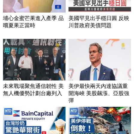
埔心金蜜芒果進入產季 品
美國罕見出手穩日圓 反映
嚐夏果正當時
川普政府美債問題
未來戰場聚焦通信韌性 美
美伊最快兩天內達協議重
無人機優勢計劃台廠列入
開海峽 美股飆漲、亞股強
彈