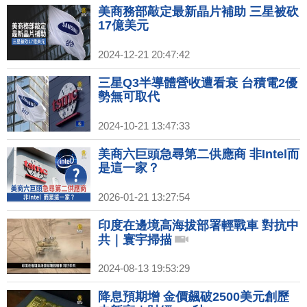
美商務部敲定最新晶片補助 三星被砍
17億美元
2024-12-21 20:47:42
三星Q3半導體營收遭看衰 台積電2優
勢無可取代
2024-10-21 13:47:33
美商六巨頭急尋第二供應商 非Intel而
是這一家？
2026-01-21 13:27:54
印度在邊境高海拔部署輕戰車 對抗中
共｜寰宇掃描
2024-08-13 19:53:29
降息預期增 金價飆破2500美元創歷