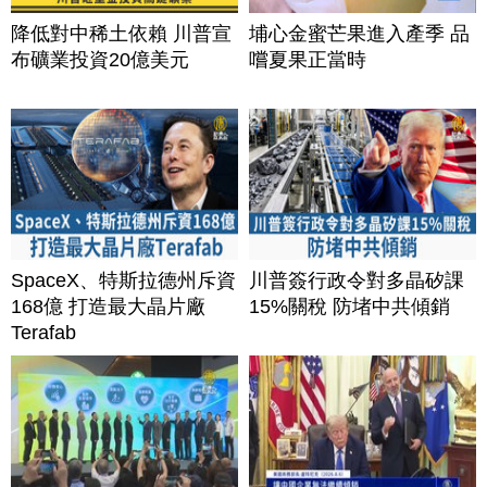
降低對中稀土依賴 川普宣
埔心金蜜芒果進入產季 品
布礦業投資20億美元
嚐夏果正當時
SpaceX、特斯拉德州斥資
川普簽行政令對多晶矽課
168億 打造最大晶片廠
15%關稅 防堵中共傾銷
Terafab