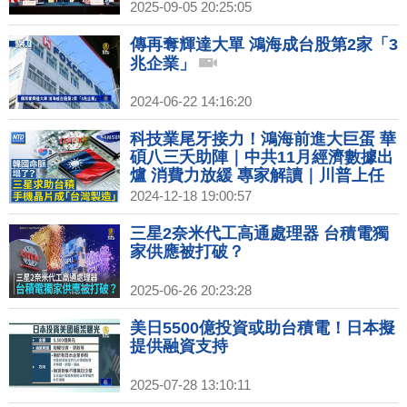
2025-09-05 20:25:05
傳再奪輝達大單 鴻海成台股第2家「3
兆企業」
2024-06-22 14:16:20
科技業尾牙接力！鴻海前進大巨蛋 華
碩八三夭助陣｜中共11月經濟數據出
爐 消費力放緩 專家解讀｜川普上任
晶片法補助落空？專家：機率高但非
2024-12-18 19:00:57
壞事｜本田.日產合併有變數？傳鴻海
向Nissan提議收購
三星2奈米代工高通處理器 台積電獨
家供應被打破？
2025-06-26 20:23:28
美日5500億投資或助台積電！日本擬
提供融資支持
2025-07-28 13:10:11