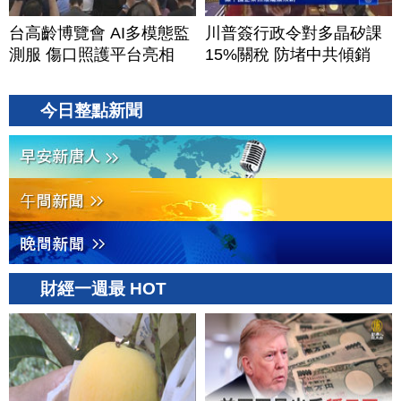
台高齡博覽會 AI多模態監
川普簽行政令對多晶矽課
測服 傷口照護平台亮相
15%關稅 防堵中共傾銷
今日整點新聞
財經一週最 HOT