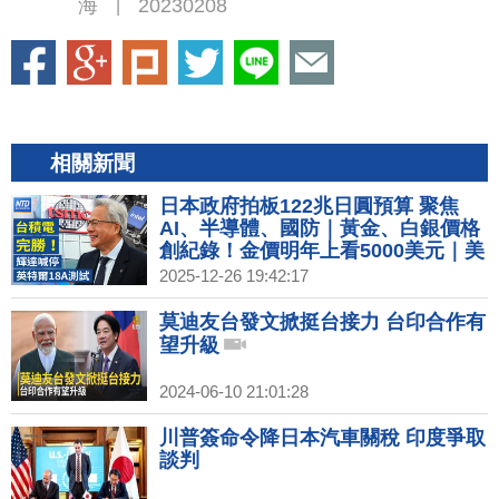
海
20230208
|
相關新聞
日本政府拍板122兆日圓預算 聚焦
AI、半導體、國防｜黃金、白銀價格
創紀錄！金價明年上看5000美元｜美
台關稅談判進度 經貿辦：安排總結會
2025-12-26 19:42:17
議｜英特爾18A搶單失敗 台積電仍是
輝達最佳夥伴
莫迪友台發文掀挺台接力 台印合作有
望升級
2024-06-10 21:01:28
川普簽命令降日本汽車關稅 印度爭取
談判