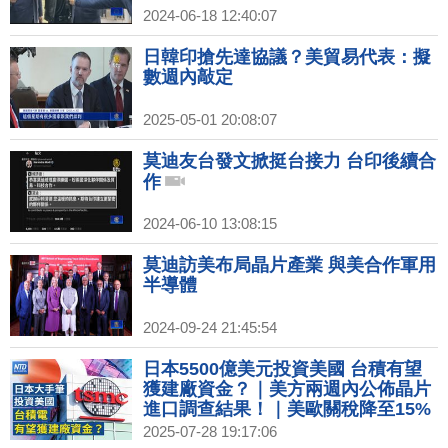
2024-06-18 12:40:07
日韓印搶先達協議？美貿易代表：擬
數週內敲定
2025-05-01 20:08:07
莫迪友台發文掀挺台接力 台印後續合
作
2024-06-10 13:08:15
莫迪訪美布局晶片產業 與美合作軍用
半導體
2024-09-24 21:45:54
日本5500億美元投資美國 台積有望
獲建廠資金？｜美方兩週內公佈晶片
進口調查結果！｜美歐關稅降至15%
適用汽車、半導體｜特斯拉AI6晶片
2025-07-28 19:17:06