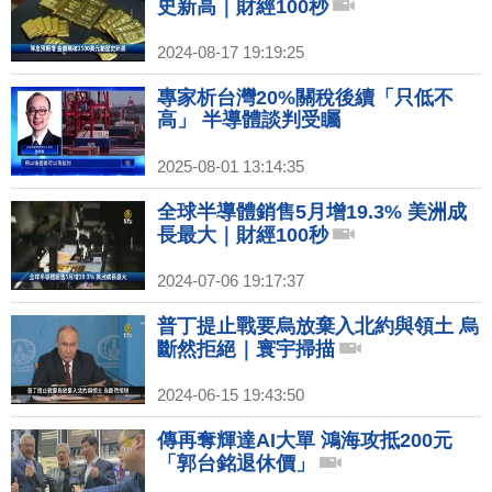
史新高｜財經100秒
2024-08-17 19:19:25
專家析台灣20%關稅後續「只低不
高」 半導體談判受矚
2025-08-01 13:14:35
全球半導體銷售5月增19.3% 美洲成
長最大｜財經100秒
2024-07-06 19:17:37
普丁提止戰要烏放棄入北約與領土 烏
斷然拒絕｜寰宇掃描
2024-06-15 19:43:50
傳再奪輝達AI大單 鴻海攻抵200元
「郭台銘退休價」