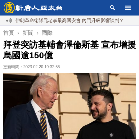
伊朗革命衛隊元老掌最高國安會 內鬥升級影響談判？
德黑蘭
首頁
›
新聞
›
國際
拜登突訪基輔會澤倫斯基 宣布增援
烏國逾150億
更新時間：2023-02-20 19:32:55