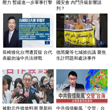
壓力 暫緩進一步軍事打擊
國安會 內鬥升級影響談
判？
長崎矮化台灣遭質疑 台代
德黑蘭等七城掀抗議 聚焦
表籲勿淪中共法律戰
生計問題和處決事件
被動元件掀搶料潮 華新科
中共假借颱風「交管」台