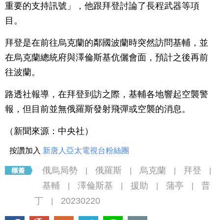
重要的支持訊號」，他跟拜登討論了長程武器等項
目。
拜登是在前往烏克蘭的鄰國波蘭時突然訪問基輔，並
在烏克蘭總統府與澤倫斯基伉儷會面，預計之後再前
往波蘭。
路透社報導，在拜登到訪之際，基輔各地響起空襲警
報，但目前並無俄羅斯發射飛彈或空襲的消息。
（新聞來源：中央社）
按讚加入
新唐人亞太電視台粉絲團
俄烏局勢
俄羅斯
烏克蘭
拜登
|
|
|
|
基輔
澤倫斯基
援助
蒲亭
普
|
|
|
|
丁
20230220
|