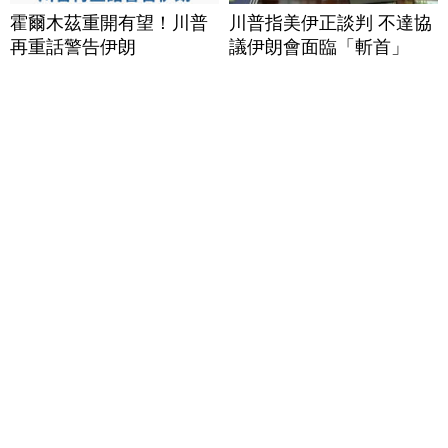
霍爾木茲重開有望！川普
川普指美伊正談判 不達協
再重話警告伊朗
議伊朗會面臨「斬首」