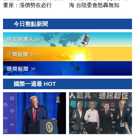
董座：漲價勢在必行
海 台陸委會怒轟無知
今日整點新聞
國際一週最 HOT