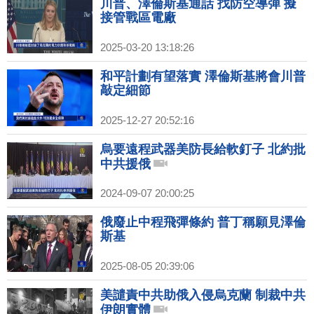
川普、澤倫斯基通話 找防空導彈 擬
接管戰區電廠
2025-03-20 13:18:26
和平計劃有望落實 澤倫斯基將會川普
敲定細節
2025-12-27 20:52:16
烏要遠程武器美防長給軟釘子 北約批
中共援俄
2024-09-07 20:00:25
俄廢止中程飛彈條約 普丁稱願見澤倫
斯基
2025-08-05 20:39:06
美譴責中共助俄入侵烏克蘭 制裁中共
伊朗實體