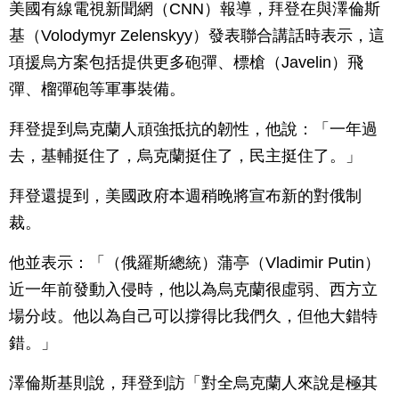
美國有線電視新聞網（CNN）報導，拜登在與澤倫斯
基（Volodymyr Zelenskyy）發表聯合講話時表示，這
項援烏方案包括提供更多砲彈、標槍（Javelin）飛
彈、榴彈砲等軍事裝備。
拜登提到烏克蘭人頑強抵抗的韌性，他說：「一年過
去，基輔挺住了，烏克蘭挺住了，民主挺住了。」
拜登還提到，美國政府本週稍晚將宣布新的對俄制
裁。
他並表示：「（俄羅斯總統）蒲亭（Vladimir Putin）
近一年前發動入侵時，他以為烏克蘭很虛弱、西方立
場分歧。他以為自己可以撐得比我們久，但他大錯特
錯。」
澤倫斯基則說，拜登到訪「對全烏克蘭人來說是極其