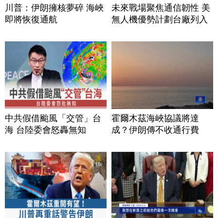
川普：伊朗擁核夢碎 海峽
未來戰場聚焦通信韌性 美
即將恢復通航
無人機優勢計劃台廠列入
中共假借颱風「交管」台
霍爾木茲海峽協議將達
海 台陸委會怒轟無知
成？伊朗傳不收通行費