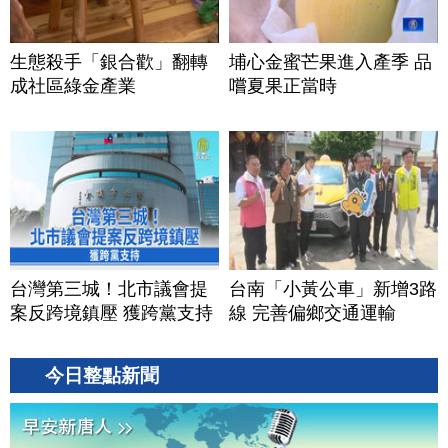
生態殺手「銀合歡」翻轉
埔心金蜜芒果進入產季 品
成社區綠金產業
嚐夏果正當時
台灣第三城！北市議會提
台南「小黃公車」新增3路
案反跨境鎮壓 獲跨黨支持
線 完善偏鄉交通運輸
今日整點新聞