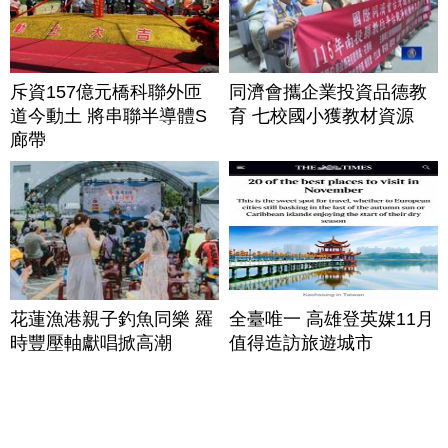
斥資157億元橋科聯外匝
同濟會攜企業投資品德教
道今動土 將串聯半導體S
育 七校國小獲教材資源
廊帶
花蓮漁港親子釣魚同樂 羅
全臺唯一 高雄登英媒11月
時豐壓軸獻唱掀高潮
值得造訪旅遊城市