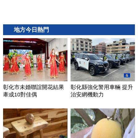
地方今日熱門
彰化市未婚聯誼開花結果
彰化縣強化警用車輛 提升
牽成10對佳偶
治安網機動力