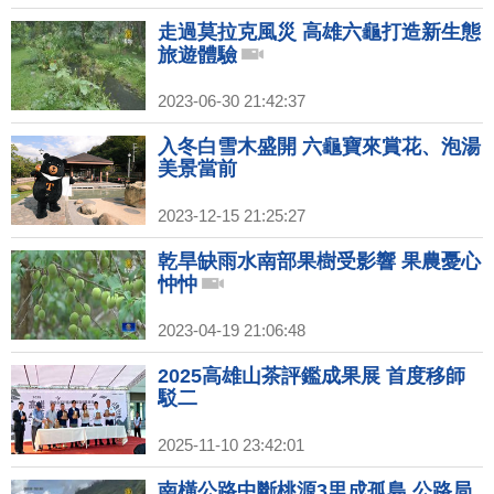
走過莫拉克風災 高雄六龜打造新生態
旅遊體驗
2023-06-30 21:42:37
入冬白雪木盛開 六龜寶來賞花、泡湯
美景當前
2023-12-15 21:25:27
乾旱缺雨水南部果樹受影響 果農憂心
忡忡
2023-04-19 21:06:48
2025高雄山茶評鑑成果展 首度移師
駁二
2025-11-10 23:42:01
南橫公路中斷桃源3里成孤島 公路局