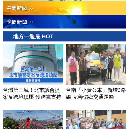
地方一週最 HOT
台灣第三城！北市議會提
台南「小黃公車」新增3路
案反跨境鎮壓 獲跨黨支持
線 完善偏鄉交通運輸