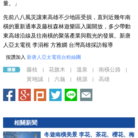
量。」
先前八八風災讓東高雄不少地區受損，直到近幾年南
橫的重新通車及藤枝森林遊樂區入園開放，多少帶動
東高雄沿線及往南橫的聚落產業與觀光的發展。新唐
人亞太電視 李涓榕 方雅嫻 台灣高雄採訪報導
按讚加入
新唐人亞太電視台粉絲團
藤枝
花旗木
溫泉
南橫公路
|
|
|
|
黃翊誠
六龜
桃源
高雄
|
|
|
相關新聞
冬遊南橫美景 李花、茶花、櫻花、梅