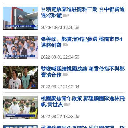
台積電放棄進駐龍科三期 台中都審通
過2期2廠
2023-10-23 19:20:58
張善政、鄭寶清登記參選 桃園市長4
選將到齊
2022-09-01 22:34:50
雙鄭喊延續桃園成績 賴香伶指不與鄭
寶清合作
2022-08-27 21:13:04
桃園聚焦青年政策 鄭運鵬團隊邀林飛
帆.黃世杰
2022-08-22 13:23:09