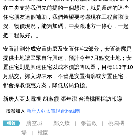
在中央支持我們先前提的一個想法，就是遷建的這些
住宅朋友這個補助，我們希望要考慮現在工程實際狀
況、物價現況，能夠加碼，中央跟地方一條心，一起
把工程做好。」
安置計劃分成安置街廓及安置住宅2部分，安置街廓是
提供土地讓民眾自行興建，預計今年7月點交土地；安
置住宅則是興建住宅以成本價讓售民眾，目標113年10
月點交。鄭文燦表示，不管是安置街廓或安置住宅，
都會採取優惠方案，降低居民負擔。
新唐人亞太電視 胡淑霞 張年潔 台灣桃園採訪報導
按讚加入
新唐人亞太電視台粉絲團
航空城
鄭文燦
張善政
桃園機
|
|
|
場
桃園
|