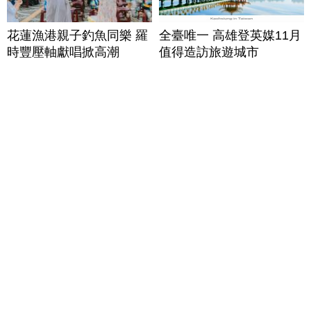
花蓮漁港親子釣魚同樂 羅
全臺唯一 高雄登英媒11月
時豐壓軸獻唱掀高潮
值得造訪旅遊城市