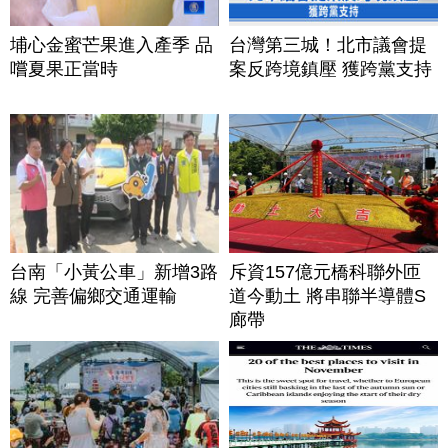
埔心金蜜芒果進入產季 品
台灣第三城！北市議會提
嚐夏果正當時
案反跨境鎮壓 獲跨黨支持
台南「小黃公車」新增3路
斥資157億元橋科聯外匝
線 完善偏鄉交通運輸
道今動土 將串聯半導體S
廊帶