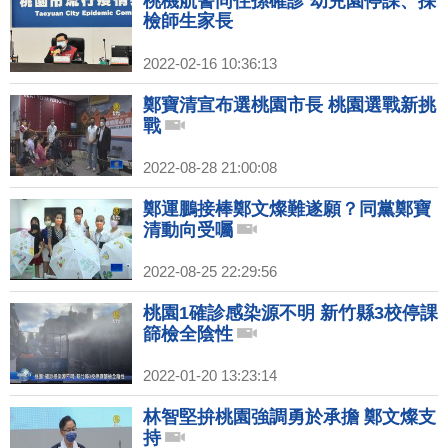
桃機航警同住孫確診 幼兒園停課、採
檢師生家長
2022-02-16 10:36:13
鄭寶清宣布選桃園市長 桃園選戰新挑
戰
2022-08-28 21:00:08
鄭運鵬接棒鄭文燦難遂願？同黨鄭寶
清動向受囑
2022-08-25 22:29:56
桃園1確診感染源不明 新竹縣3校停課
篩檢全陰性
2022-01-20 13:23:14
林智堅拚桃園強調勇於承擔 鄭文燦支
持