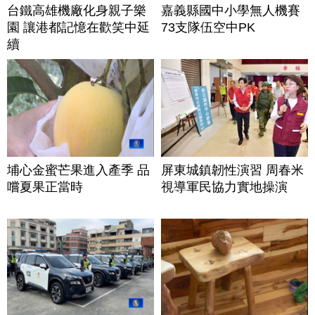
台鐵高雄機廠化身親子樂
嘉義縣國中小學無人機賽
園 讓港都記憶在歡笑中延
73支隊伍空中PK
續
埔心金蜜芒果進入產季 品
屏東城鎮韌性演習 周春米
嚐夏果正當時
視導軍民協力實地操演