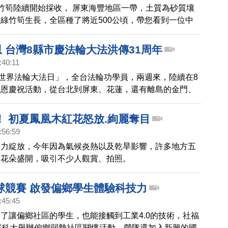
竹筍陸續開始採收， 屏東海豐地區一帶，土質為砂質壤
綠竹筍生長，全區種了將近500公頃，帶您看到一位中
友蘇家興，用父親所遺留下的田地，有機栽種綠竹筍，在
也能正常供應，他是怎麼做的呢？透過鏡頭一起去看看。
恩 台灣8縣市慶法輪大法洪傳31周年
:40:11
「世界法輪大法日」，全台法輪功學員，兩週來，陸續在8
感恩慶祝活動，從台北到屏東、花蓮，還有離島的金門、
享修煉真善忍的美好，慶祝法輪大法洪傳世界31周年。
！ 初夏鳳凰木紅花怒放.絢麗奪目
:56:59
接力綻放，今年因為氣候炎熱以及乾旱影響，許多地方五
到花朵盛開，吸引不少人觀賞、拍照。
球競賽 啟發偏鄉學生體驗科技力
:45:45
了讓偏鄉社區的學生，也能接觸到工業4.0的技術，社福
屏科大舉辦偏鄉弱勢社區關懷活動，營隊還加入新興的國