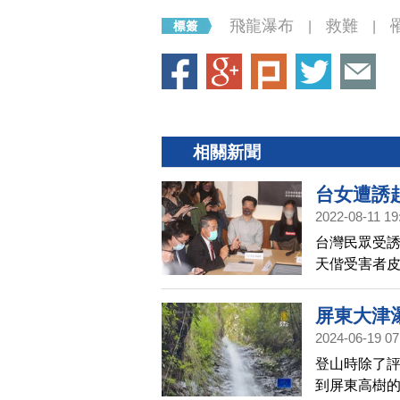
飛龍瀑布
救難
|
|
相關新聞
台女遭誘
2022-08-11 19
台灣民眾受
天偕受害者
害人；皮皮說
屏東大津
2024-06-19 07
登山時除了評
到屏東高樹