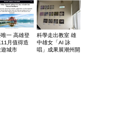
唯一 高雄登
科學走出教室 雄
11月值得造
中雄女「AI 詠
旅遊城市
唱」成果展潮州開
展