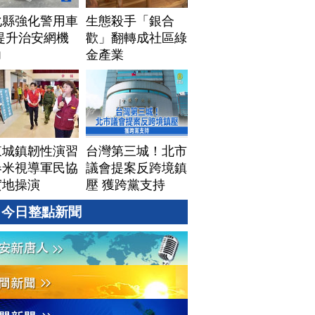
化縣強化警用車
生態殺手「銀合
提升治安網機
歡」翻轉成社區綠
力
金產業
東城鎮韌性演習
台灣第三城！北市
春米視導軍民協
議會提案反跨境鎮
實地操演
壓 獲跨黨支持
今日整點新聞