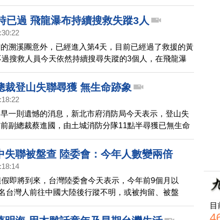
兩層樓高的高度，足足卡了一個小時，還好有其他遊客提
男子可以將繩索延長，才終於脫困。
時已過 飛龍瀑布持續搜救失蹤3人
:30:22
的溯溪團意外，已經進入第4天，目前已經過了救援的黃
不過搜救人員今天依然持續搜尋失蹤的3個人，在飛龍瀑
設攔截網，同時出動空拍機，沿著下游河段進行搜尋，不
受到鋒面的影響，使得搜救工作斷斷續續。
總裁登山失聯尋獲 無生命跡象
:18:22
稍早一則遺憾的消息，新北市府消防局今天表示，登山失
前副總裁蔡進國，由土城消防分隊11點半尋獲已無生命
將遺體運送下山。蔡進國上周六（26日）獨自前往新北
圓登山，失聯至今，已進入第4天。
中失聯被盤查 陸委會：今年人數變兩倍
:18:14
連假即將到來，台灣陸委會今天表示，今年前9個月以
7名台灣人前往中國大陸後行蹤不明，或被拘留、被盤
受到限制等，不但超越去年全年，人數還翻倍，從2024
目
4
累計有212件紀錄。