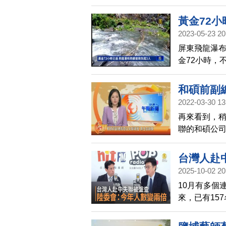
在半空中約
供繩索，讓
黃金72小
2023-05-23 20
屏東飛龍瀑布
金72小時，
布的下段架
過上午因為
和碩前副
2022-03-30 13
再來看到，
聯的和碩公司
跡象，目前正
市三峽區滿月
台灣人赴
2025-10-02 20
10月有多個
來，已有15
查、人身自由
年至今，已經