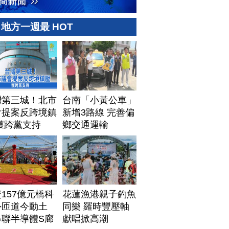
地方一週最 HOT
灣第三城！北市
台南「小黃公車」
會提案反跨境鎮
新增3路線 完善偏
獲跨黨支持
鄉交通運輸
157億元橋科
花蓮漁港親子釣魚
外匝道今動土
同樂 羅時豐壓軸
串聯半導體S廊
獻唱掀高潮