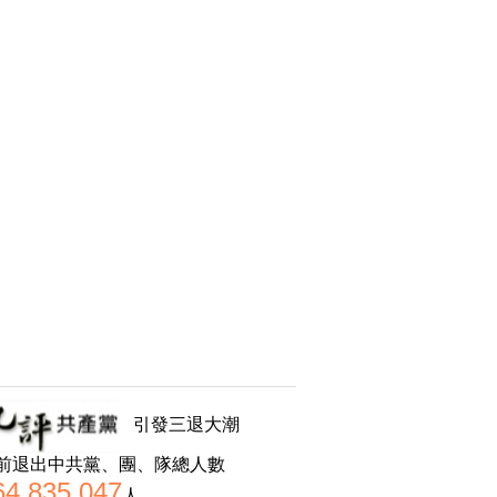
引發三退大潮
前退出中共黨、團、隊總人數
64,835,047
人