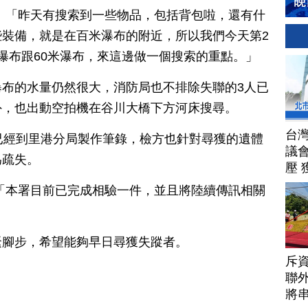
：「昨天有搜索到一些物品，包括背包啦，還有什
裝備，就是在百米瀑布的附近，所以我們今天第2
瀑布跟60米瀑布，來這邊做一個搜索的重點。」
布的水量仍然很大，消防局也不排除失聯的3人已
外，也出動空拍機在谷川大橋下方河床搜尋。
台
已經到里港分局製作筆錄，檢方也針對尋獲的遺體
議
為疏失。
壓 
「本署目前已完成相驗一件，並且將陸續傳訊相關
緊腳步，希望能夠早日尋獲失蹤者。
斥資
聯
將