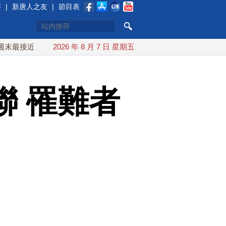
賽
|
新唐人之友
|
節目表
台灣 最快9日可能登陸中國
2026 年 8 月 7 日 星期五
台灣漢光首結合城鎮演習 AIT連
聯 罹難者