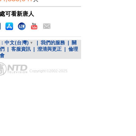
處可看新唐人
：
中文(台灣)
|
我們的服務
|
關
們
|
客服資訊
|
澄清與更正
|
倫理
會
Copyright ©2002-2025