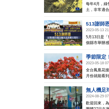
每年4月，綠
土，非常適合
年轉業的農
冬季缺筍期
513謝師
2023-05-13 21
5月13日是
個縣市舉辦
澎湖，他們分
季節限定
2023-05-18 07
全台鳳凰花
月份就能看
無人機足
2024-08-29 07
歡迎回來，為
團體27日在