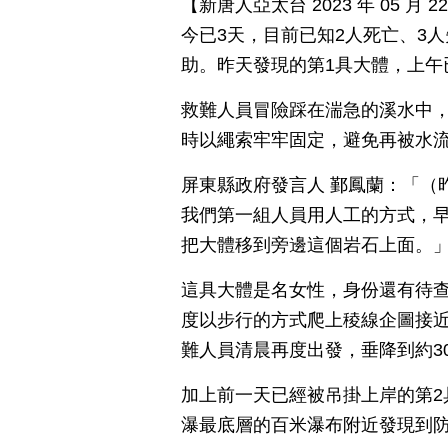
【新唐人亞太台 2023 年 05 
今已3天，目前已知2人死亡、3
助。昨天發現的第1具大體，上午
救難人員冒險踩在湍急的溪水中
時以繩索牢牢固定，避免再被水
屏東縣政府發言人 鄞鳳蘭：「（
我們第一組人員用人工的方式，早
把大體移到旁邊這個岩石上面。
這具大體是名女性，身份還有待
度以步行的方式爬上稜線企圖接
難人員清晨再度出發，垂降到約3
加上前一天已經被吊掛上岸的第2
瀑最底層的百米瀑布附近發現到