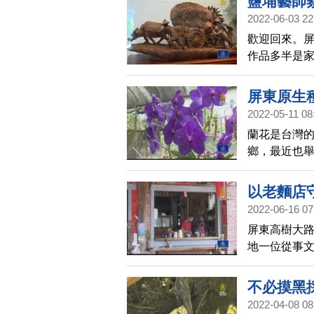
鹽埔藝師
2022-06-03 22
歡迎回來。
作品多半是
情景，逐漸
一起去看看
屏東原生
2022-05-11 08
蘭花是台灣
鄉，最近也
卻是長度超
以老麵店
2022-06-16 07
屏東高樹大路
地一位從事文
望以麵店為
業。
不必摸黑
2022-04-08 08