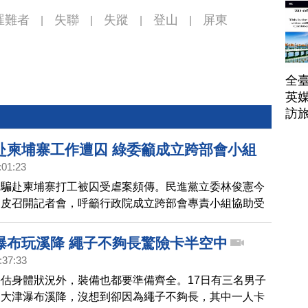
帶
罹難者
失聯
失蹤
登山
屏東
|
|
|
|
全臺
英媒
訪
赴柬埔寨工作遭囚 綠委籲成立跨部會小組
:01:23
誘騙赴柬埔寨打工被囚受虐案頻傳。民進黨立委林俊憲今
皮皮召開記者會，呼籲行政院成立跨部會專責小組協助受
，她在7天內被轉賣4次，當時真的很憂鬱。
瀑布玩溪降 繩子不夠長驚險卡半空中
:37:33
估身體狀況外，裝備也都要準備齊全。17日有三名男子
的大津瀑布溪降，沒想到卻因為繩子不夠長，其中一人卡