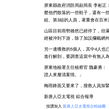
屏東縣政府消防局副局長 李彬正
麼他們散落的一些鞋子，還有一些
組、第3組的人員，著重會在百米
山區目前雨勢雖然已經停了，但瀑
經被沖到下游，除了加設攔截網
另一邊獲救的5個人，其中4人也
進行解剖，要調查這當中有無人
屏東地檢署主任檢察官 魏豪勇：
證人來釐清案情。」
梅雨鋒面又要來了，搜救人員加
新唐人亞太電視 綜合報導
按讚加入
新唐人亞太電視台粉絲團