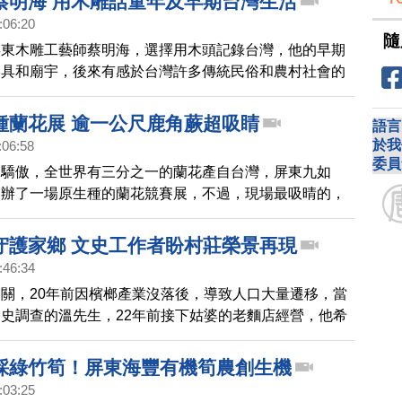
蔡明海 用木雕話童年及早期台灣生活
:06:20
隨
屏東木雕工藝師蔡明海，選擇用木頭記錄台灣，他的早期
家具和廟宇，後來有感於台灣許多傳統民俗和農村社會的
消失，因而轉型創作了一系列的懷舊鄉土作品。透過鏡頭
。
種蘭花展 逾一公尺鹿角蕨超吸睛
語言
於我
:06:58
委員
的驕傲，全世界有三分之一的蘭花產自台灣，屏東九如
舉辦了一場原生種的蘭花競賽展，不過，現場最吸晴的，
過一公尺的巨型鹿角蕨，透過鏡頭來看看。
守護家鄉 文史工作者盼村莊榮景再現
:46:34
關，20年前因檳榔產業沒落後，導致人口大量遷移，當
史調查的溫先生，22年前接下姑婆的老麵店經營，他希
據點，推展在地文化，吸引更多年輕人返鄉，帶動社區產
採綠竹筍！屏東海豐有機筍農創生機
:03:25