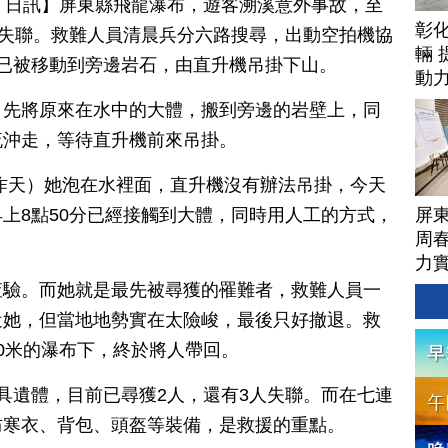
月 22 日訊】屏東縣飛龍瀑布，遊客溯溪意外事故，至
彰
人失聯。救難人員清晨兵分六路搜尋，出動空拍機協
輛 
已被移動到旁邊岩石，由直升機吊掛下山。
動
，先將原來在水中的大體，搬到旁邊的岩壁上，同
流沖走，等待直升機前來吊掛。
昨天）她泡在水裡面，直升機沒有辦法吊掛，今天
屏
上8點50分已經接觸到大體，同時用人工的方式，
周
」
力
查驗。而她就是最先被尋獲的罹難者，救難人員一
近她，但當地地勢實在太險峻，最後只好撤退。救
0米的瀑布下，終於將人帶回。
具遺體，目前已尋獲2人，還有3人失聯。而在七連
防寒衣、背包、頭盔等裝備，是救援的重點。