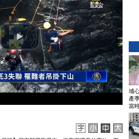
埔
產季
當