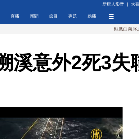
新唐人影音
|
大
直播
新聞
節目
專題
點播
颱風白海豚週末最接近
溯溪意外2死3失