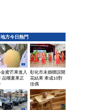
地方今日熱門
心金蜜芒果進入
彰化市未婚聯誼開
 品嚐夏果正
花結果 牽成10對
時
佳偶