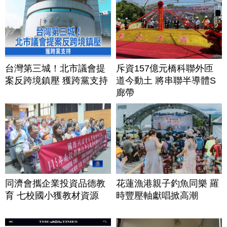
台灣第三城！北市議會提
斥資157億元橋科聯外匝
案反跨境鎮壓 獲跨黨支持
道今動土 將串聯半導體S
廊帶
同濟會攜企業投資品德教
花蓮漁港親子釣魚同樂 羅
育 七校國小獲教材資源
時豐壓軸獻唱掀高潮