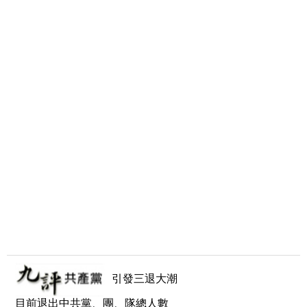
引發三退大潮
目前退出中共黨、團、隊總人數