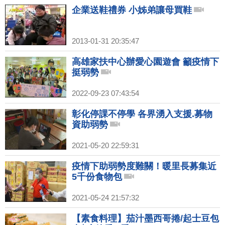
企業送鞋禮券 小姊弟讓母買鞋
2013-01-31 20:35:47
高雄家扶中心辦愛心園遊會 籲疫情下
挺弱勢
2022-09-23 07:43:54
彰化停課不停學 各界湧入支援.募物
資助弱勢
2021-05-20 22:59:31
疫情下助弱勢度難關！暖里長募集近
5千份食物包
2021-05-24 21:57:32
【素食料理】茄汁墨西哥捲/起士豆包