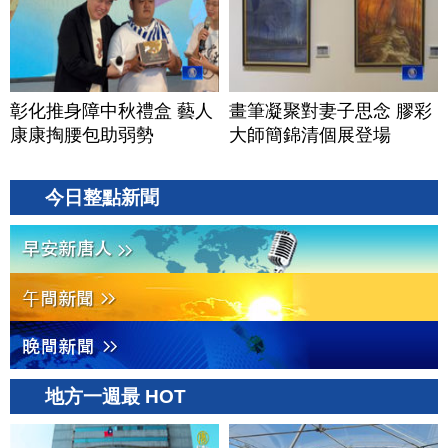
彰化推身障中秋禮盒 藝人
畫筆凝聚對妻子思念 膠彩
康康掏腰包助弱勢
大師簡錦清個展登場
今日整點新聞
地方一週最 HOT