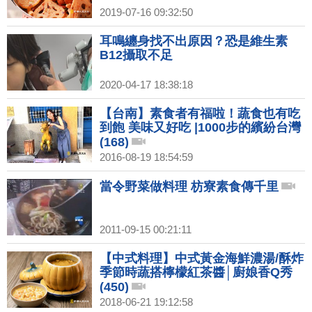
2019-07-16 09:32:50
耳鳴纏身找不出原因？恐是維生素
B12攝取不足
2020-04-17 18:38:18
【台南】素食者有福啦！蔬食也有吃
到飽 美味又好吃 |1000步的繽紛台灣
(168)
2016-08-19 18:54:59
當令野菜做料理 枋寮素食傳千里
2011-09-15 00:21:11
【中式料理】中式黃金海鮮濃湯/酥炸
季節時蔬搭檸檬紅茶醬│廚娘香Q秀
(450)
2018-06-21 19:12:58