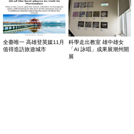
全臺唯一 高雄登英媒11月
科學走出教室 雄中雄女
值得造訪旅遊城市
「AI 詠唱」成果展潮州開
展