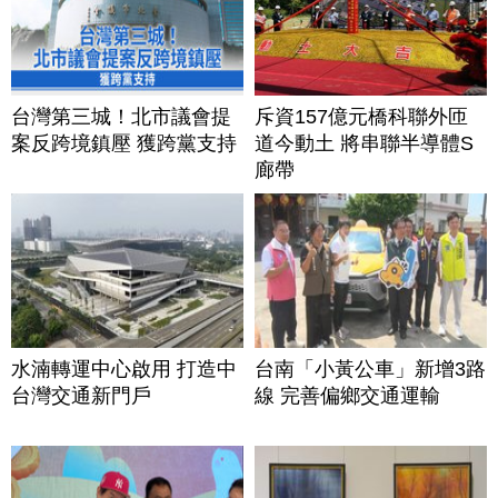
台灣第三城！北市議會提
斥資157億元橋科聯外匝
案反跨境鎮壓 獲跨黨支持
道今動土 將串聯半導體S
廊帶
水湳轉運中心啟用 打造中
台南「小黃公車」新增3路
台灣交通新門戶
線 完善偏鄉交通運輸