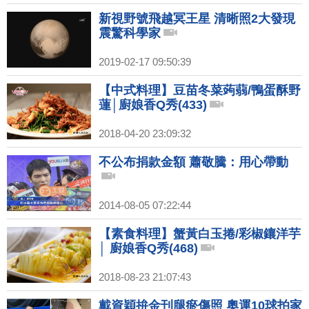
新視野號飛越冥王星 清晰照2大發現
震驚科學家
2019-02-17 09:50:39
【中式料理】豆苗冬菜蒟蒻/鴨蛋酥野
蓮│廚娘香Q秀(433)
2018-04-20 23:09:32
不公布捐款金額 蕭敬騰：用心帶動
2014-08-05 07:22:44
【素食料理】蟹黃白玉捲/彩椒鑲洋芋
│ 廚娘香Q秀(468)
2018-08-23 21:07:43
戴資穎拚金刊腿瘀傷照 奧運10球拍家