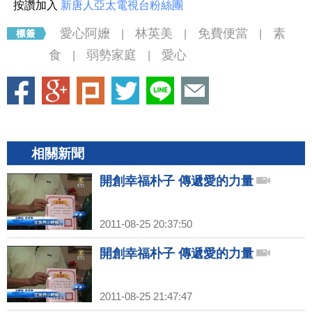
按讚加入
新唐人亞太電視台粉絲團
愛心阿嬤
林英美
免費便當
素
|
|
|
食
弱勢家庭
愛心
|
|
相關新聞
開創幸福朴子 傳遞愛的力量
2011-08-25 20:37:50
開創幸福朴子 傳遞愛的力量
2011-08-25 21:47:47