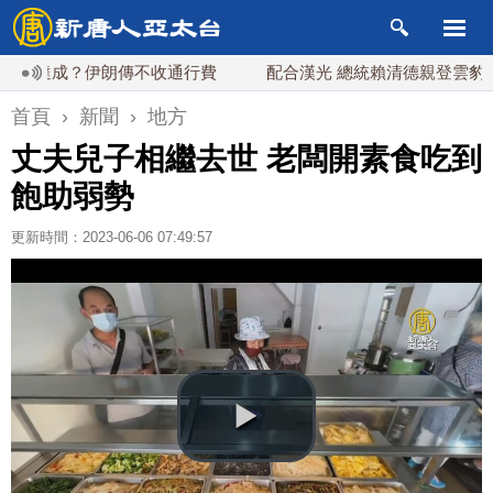
達成？伊朗傳不收通行費
配合漢光 總統賴清德親登雲豹前進圓
首頁
›
新聞
›
地方
丈夫兒子相繼去世 老闆開素食吃到
飽助弱勢
更新時間：2023-06-06 07:49:57