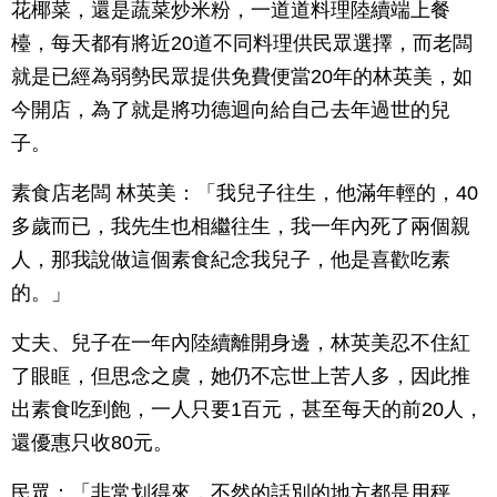
花椰菜，還是蔬菜炒米粉，一道道料理陸續端上餐
檯，每天都有將近20道不同料理供民眾選擇，而老闆
就是已經為弱勢民眾提供免費便當20年的林英美，如
今開店，為了就是將功德迴向給自己去年過世的兒
子。
素食店老闆 林英美：「我兒子往生，他滿年輕的，40
多歲而已，我先生也相繼往生，我一年內死了兩個親
人，那我說做這個素食紀念我兒子，他是喜歡吃素
的。」
丈夫、兒子在一年內陸續離開身邊，林英美忍不住紅
了眼眶，但思念之虞，她仍不忘世上苦人多，因此推
出素食吃到飽，一人只要1百元，甚至每天的前20人，
還優惠只收80元。
民眾：「非常划得來，不然的話別的地方都是用秤