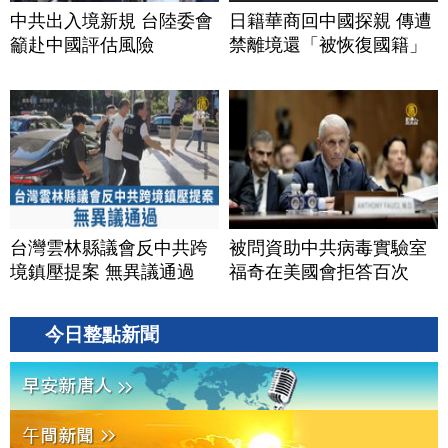
中共出入境新規 台陸委會
日籍華商回中國探親 傳遭
籲赴中國評估風險
禁離境還「被恢復國籍」
台灣雲林縣議會反中共跨
被問資助中共病毒實驗室
境鎮壓提案 無異議通過
福奇在美國會拒答百次
今日整點新聞