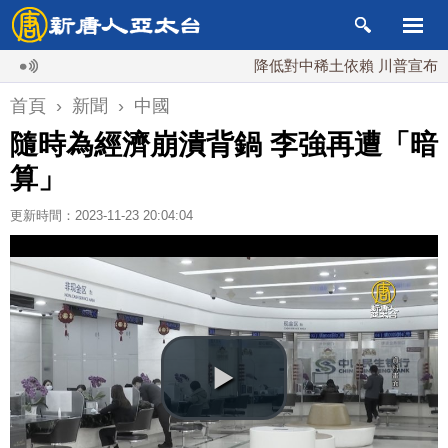
降低對中稀土依賴 川普宣布礦業投資
首頁
›
新聞
›
中國
隨時為經濟崩潰背鍋 李強再遭「暗
算」
更新時間：2023-11-23 20:04:04