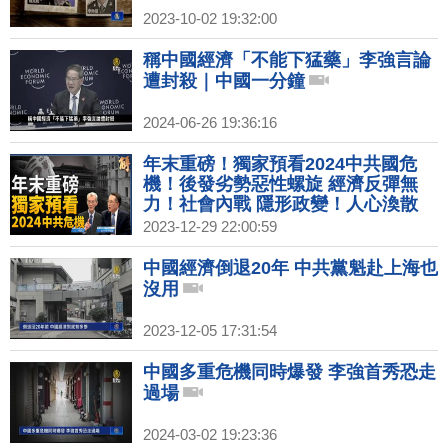
2023-10-02 19:32:00
稱中國經濟「不能下猛藥」李強言論
遭封殺｜中國一分鐘
2024-06-26 19:36:16
年末重磅！獨家預看2024中共國危
機！後發劣勢惡性螺旋 經濟反彈無
力！社會內戰 隱形政變！人心渙散
顏色革命？2024世界不能失去民主堡
2023-12-29 22:00:59
壘台灣！｜明居正｜宋國誠｜新聞大
破解 【2023年12月29日】
中國經濟倒退20年 中共黨魁赴上海也
沒用
2023-12-05 17:31:54
中國多重危機同時爆發 李強首秀恐走
過場
2024-03-02 19:23:36