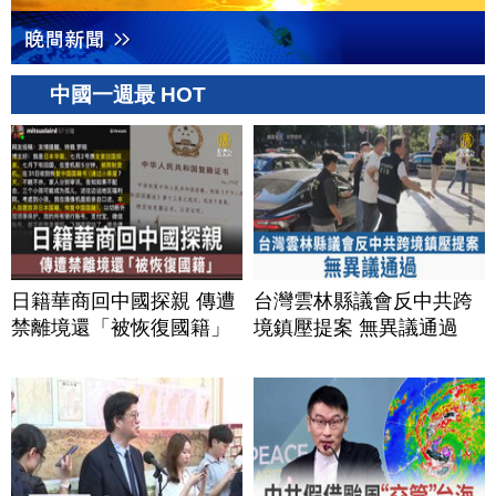
中國一週最 HOT
日籍華商回中國探親 傳遭
台灣雲林縣議會反中共跨
禁離境還「被恢復國籍」
境鎮壓提案 無異議通過