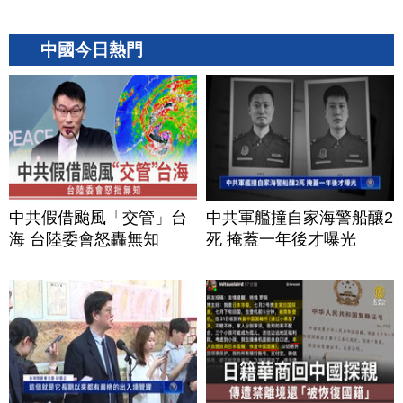
中國今日熱門
中共假借颱風「交管」台
中共軍艦撞自家海警船釀2
海 台陸委會怒轟無知
死 掩蓋一年後才曝光