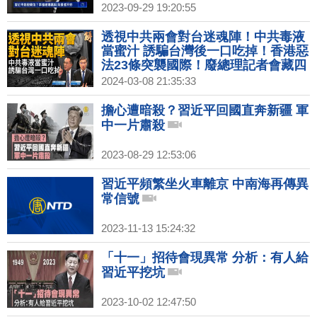
2023-09-29 19:20:55
透視中共兩會對台迷魂陣！中共毒液
當蜜汁 誘騙台灣後一口吃掉！香港惡
法23條突襲國際！廢總理記者會藏四
個邊緣化！獨解中共GDP政治學！川
2024-03-08 21:35:33
拜將再交鋒！｜宋國誠｜桑普｜新聞
大破解 【2024年3月8日】
擔心遭暗殺？習近平回國直奔新疆 軍
中一片肅殺
2023-08-29 12:53:06
習近平頻繁坐火車離京 中南海再傳異
常信號
2023-11-13 15:24:32
「十一」招待會現異常 分析：有人給
習近平挖坑
2023-10-02 12:47:50