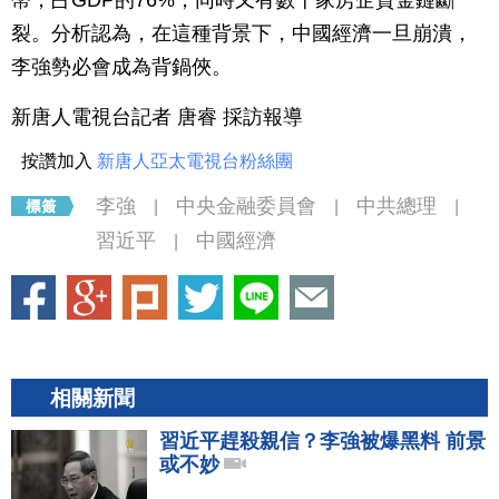
幣，占GDP的76%，同時又有數十家房企資金鏈斷
裂。分析認為，在這種背景下，中國經濟一旦崩潰，
李強勢必會成為背鍋俠。
新唐人電視台記者 唐睿 採訪報導
按讚加入
新唐人亞太電視台粉絲團
李強
中央金融委員會
中共總理
|
|
|
習近平
中國經濟
|
相關新聞
習近平趕殺親信？李強被爆黑料 前景
或不妙