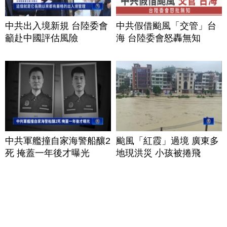
中共出入境新規 台陸委會
中共假借颱風「交管」台
籲赴中國評估風險
海 台陸委會怒轟無知
中共軍艦撞自家海警船釀2
颱風「紅霞」過境 廣東多
死 掩蓋一年後才曝光
地現洪災 小孩被捲飛