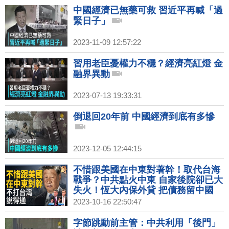
中國經濟已無藥可救 習近平再喊「過
緊日子」
2023-11-09 12:57:22
習用老臣憂權力不穩？經濟亮紅燈 金
融界異動
2023-07-13 19:33:31
倒退回20年前 中國經濟到底有多慘
2023-12-05 12:44:15
不惜跟美國在中東對著幹！取代台海
戰爭？中共點火中東 自家後院卻已大
失火！恆大內保外貸 把債務留中國
資產轉海外！四通橋事件周年 彭立發
2023-10-16 22:50:47
成孤膽英雄！｜吳嘉隆｜桑普｜新聞
大破解 【2023年10月16日】
字節跳動前主管：中共利用「後門」