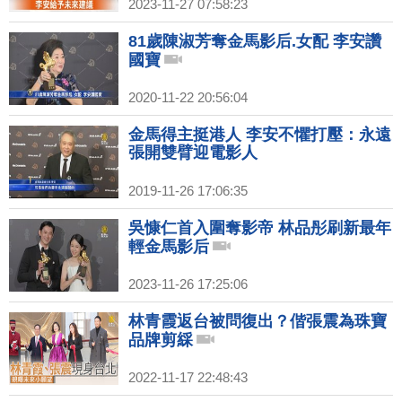
2023-11-27 07:58:23
81歲陳淑芳奪金馬影后.女配 李安讚
國寶
2020-11-22 20:56:04
金馬得主挺港人 李安不懼打壓：永遠
張開雙臂迎電影人
2019-11-26 17:06:35
吳慷仁首入圍奪影帝 林品彤刷新最年
輕金馬影后
2023-11-26 17:25:06
林青霞返台被問復出？偕張震為珠寶
品牌剪綵
2022-11-17 22:48:43