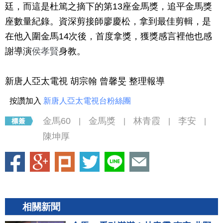
廷，而這是杜篤之摘下的第13座金馬獎，追平金馬獎
座數量紀錄。資深剪接師廖慶松，拿到最佳剪輯，是
在他入圍金馬14次後，首度拿獎，獲獎感言裡他也感
謝導演
侯孝賢
身教。
新唐人亞太電視 胡宗翰 曾馨旻 整理報導
按讚加入
新唐人亞太電視台粉絲團
金馬60
金馬獎
林青霞
李安
|
|
|
|
陳坤厚
相關新聞