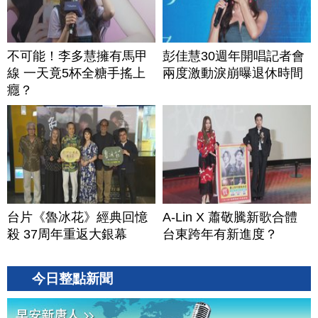
不可能！李多慧擁有馬甲
彭佳慧30週年開唱記者會
線 一天竟5杯全糖手搖上
兩度激動淚崩曝退休時間
癮？
台片《魯冰花》經典回憶
A-Lin X 蕭敬騰新歌合體
殺 37周年重返大銀幕
台東跨年有新進度？
今日整點新聞