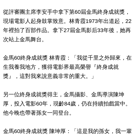
從評審團主席李安手中拿下第60屆金馬終身成就獎，
現場電影人起身鼓掌致意。林青霞1973年出道起，22
年裡拍了百部作品。拿下27屆金馬影后33年後，她再
次站上金馬舞台。
金馬60終身成就獎 林青霞：「我從千里之外歸來，在
生我養我地方，獲得電影界最高榮譽『終身成就
獎』，這對我來說意義非常的重大。」
另一位終身成就獎得主，金馬攝影、金馬導演陳坤
厚，投入電影60年，現齡84歲，仍在持續拍戲當中。
他今晚也帶著孫女一同登台。
金馬60終身成就獎 陳坤厚：「這是我的孫女，我一輩