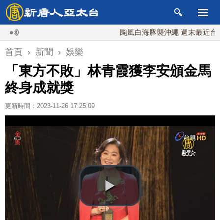
颱風白海豚襲沖繩 週末最近台灣 10
首頁
›
新聞
›
娛樂
「東方不敗」林青霞獲李安頒金馬
終身成就獎
更新時間：2023-11-26 17:25:09