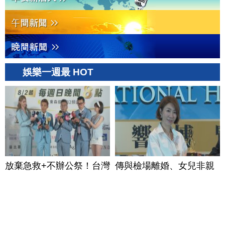
娛樂一週最 HOT
放棄急救+不辦公祭！台灣
傳與檢場離婚、女兒非親
綜藝「荒謬大師」沈玉琳
生？李翊君笑喊：不用嫉
早安排身後事
妒我