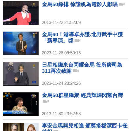
金馬50綵排 徐詣帆為電影人獻唱
2013-11-22 21:52:09
金馬60！港導卓亦謙.北野武手中獲
「新導演」獎
2023-11-26 09:53:15
日星相繼來台閃耀金馬 役所廣司為
311再次致謝
2023-11-24 23:24:26
金馬50群星匯聚 經典輝煌閃耀台灣
2013-11-30 23:52:53
李安金馬與兒相逢 頒獎搭檔潔西卡雀