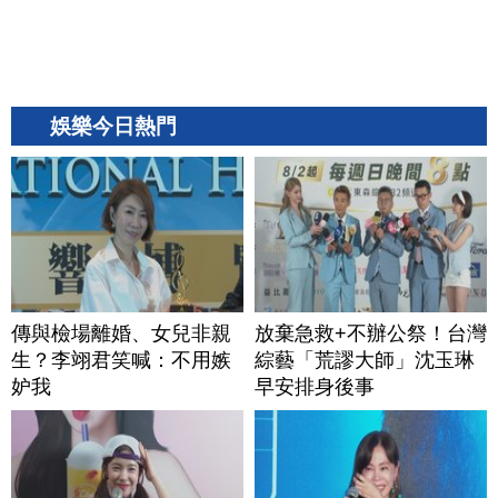
娛樂今日熱門
傳與檢場離婚、女兒非親
放棄急救+不辦公祭！台灣
生？李翊君笑喊：不用嫉
綜藝「荒謬大師」沈玉琳
妒我
早安排身後事