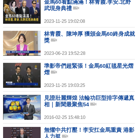
金馬60看點滿滿！林青霞.李安.北野
武現身典禮
2023-11-25 19:02:08
林青霞、陳坤厚 獲頒金馬60終身成就
獎
2023-06-23 19:52:28
準影帝們超緊張！金馬60紅毯星光熠
熠
2023-11-25 19:03:25
見證壯麗輝煌 法輪功巨型排字傳遞真
相｜新聞最聚焦54
2016-02-25 15:48:10
無懼中共打壓！李安扛金馬重責 港影
人力挺