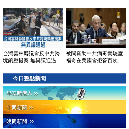
台灣雲林縣議會反中共跨
被問資助中共病毒實驗室
境鎮壓提案 無異議通過
福奇在美國會拒答百次
今日整點新聞