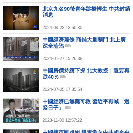
北京九名90後青年跳橋輕生 中共封鎖
消息
2024-09-23 13:50:30
中國經濟蕭條 商鋪大量關門 北上廣
深全淪陷
2024-01-27 19:26:38
中國房價持續下探 北大教授：還要再
跌40％
2024-07-05 17:35:54
中國經濟已無藥可救 習近平再喊「過
緊日子」
2023-11-09 12:57:22
中國樓市難脫困 爆雷潮向中共國企央