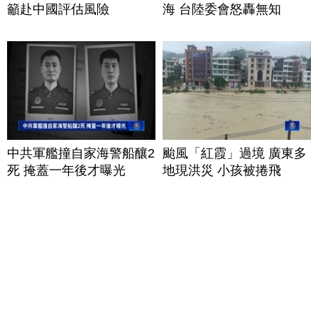
籲赴中國評估風險
海 台陸委會怒轟無知
中共軍艦撞自家海警船釀2
颱風「紅霞」過境 廣東多
死 掩蓋一年後才曝光
地現洪災 小孩被捲飛