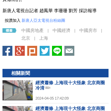
新唐人電視台記者 趙鳳華 李珊珊 劉芳 採訪報導
按讚加入
新唐人亞太電視台粉絲團
中國房地產
中國經濟
中國房市
|
|
|
北京
上海
|
相關新聞
經濟蕭條 上海現十大怪象 北京商圈
冷清
2024-04-05 17:42:09
經濟蕭條 上海現十大怪象 北京商圈