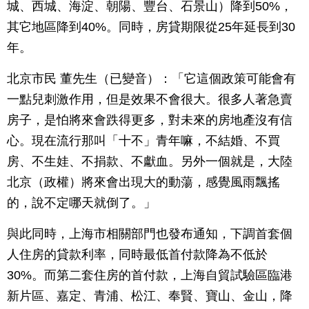
城、西城、海淀、朝陽、豐台、石景山）降到50%，
其它地區降到40%。同時，房貸期限從25年延長到30
年。
北京市民 董先生（已變音）：「它這個政策可能會有
一點兒刺激作用，但是效果不會很大。很多人著急賣
房子，是怕將來會跌得更多，對未來的房地產沒有信
心。現在流行那叫「十不」青年嘛，不結婚、不買
房、不生娃、不捐款、不獻血。另外一個就是，大陸
北京（政權）將來會出現大的動蕩，感覺風雨飄搖
的，說不定哪天就倒了。」
與此同時，上海市相關部門也發布通知，下調首套個
人住房的貸款利率，同時最低首付款降為不低於
30%。而第二套住房的首付款，上海自貿試驗區臨港
新片區、嘉定、青浦、松江、奉賢、寶山、金山，降