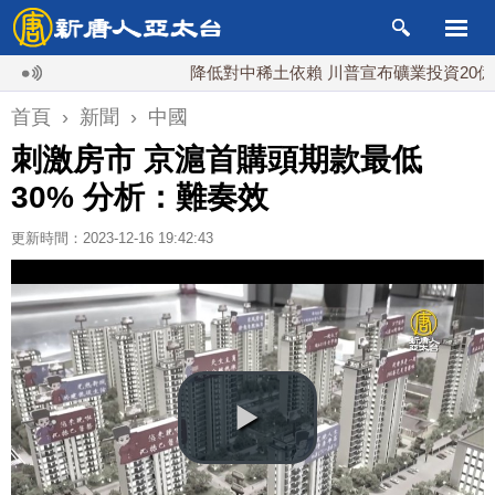
降低對中稀土依賴 川普宣布礦業投資20億美元
首頁
›
新聞
›
中國
刺激房市 京滬首購頭期款最低
30% 分析：難奏效
更新時間：2023-12-16 19:42:43