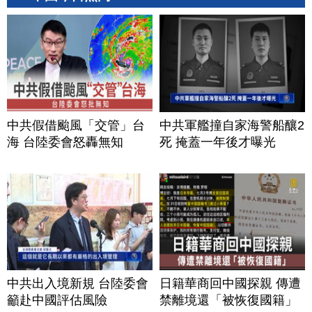
中共假借颱風「交管」台
中共軍艦撞自家海警船釀2
海 台陸委會怒轟無知
死 掩蓋一年後才曝光
中共出入境新規 台陸委會
日籍華商回中國探親 傳遭
籲赴中國評估風險
禁離境還「被恢復國籍」