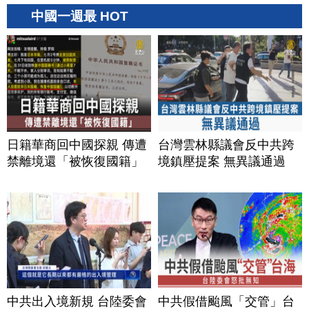
中國一週最 HOT
日籍華商回中國探親 傳遭
台灣雲林縣議會反中共跨
禁離境還「被恢復國籍」
境鎮壓提案 無異議通過
中共出入境新規 台陸委會
中共假借颱風「交管」台