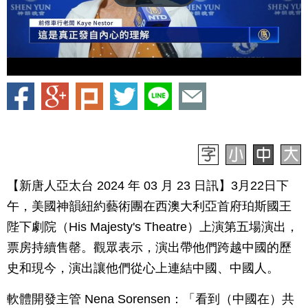
【新唐人亞太台 2024 年 03 月 23 日訊】3月22日下
午，美國神韻紐約藝術團在西澳大利亞首府珀斯國王
陛下劇院（His Majesty's Theatre）上演第五場演出，
票房持續售罄。觀眾表示，演出帶他們跨越中國的歷
史和現今，演出讓他們從心上連結中國、中國人。
軟體開發主管 Nena Sorensen：「看到（中國在）共