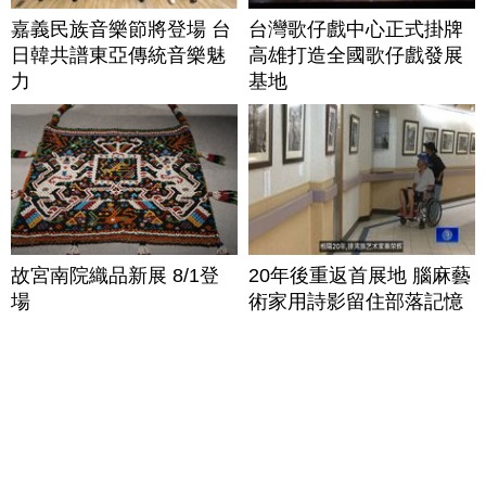
嘉義民族音樂節將登場 台
台灣歌仔戲中心正式掛牌
日韓共譜東亞傳統音樂魅
高雄打造全國歌仔戲發展
力
基地
故宮南院織品新展 8/1登
20年後重返首展地 腦麻藝
場
術家用詩影留住部落記憶