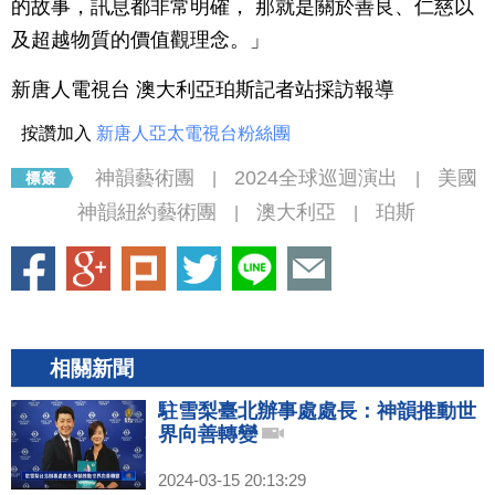
的故事，訊息都非常明確， 那就是關於善良、仁慈以
及超越物質的價值觀理念。」
新唐人電視台 澳大利亞珀斯記者站採訪報導
按讚加入
新唐人亞太電視台粉絲團
神韻藝術團
2024全球巡迴演出
美國
|
|
神韻紐約藝術團
澳大利亞
珀斯
|
|
相關新聞
駐雪梨臺北辦事處處長：神韻推動世
界向善轉變
2024-03-15 20:13:29