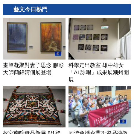
藝文今日熱門
畫筆凝聚對妻子思念 膠彩
科學走出教室 雄中雄女
大師簡錦清個展登場
「AI 詠唱」成果展潮州開
展
故宮南院織品新展 8/1登
同濟會攜企業投資品德教