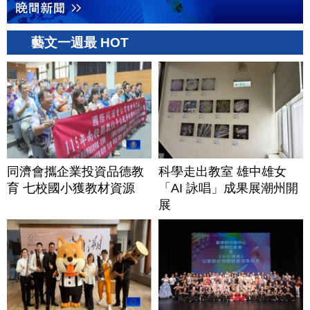
藝文一週最 HOT
同濟會攜企業投資品德教
科學走出教室 雄中雄女
育 七校國小獲教材資源
「AI 詠唱」成果展潮州開
展