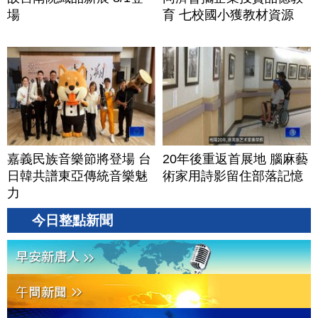
場
育 七校國小獲教材資源
嘉義民族音樂節將登場 台
20年後重返首展地 腦麻藝
日韓共譜東亞傳統音樂魅
術家用詩影留住部落記憶
力
今日整點新聞