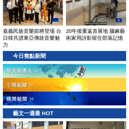
嘉義民族音樂節將登場 台
20年後重返首展地 腦麻藝
日韓共譜東亞傳統音樂魅
術家用詩影留住部落記憶
力
今日整點新聞
藝文一週最 HOT