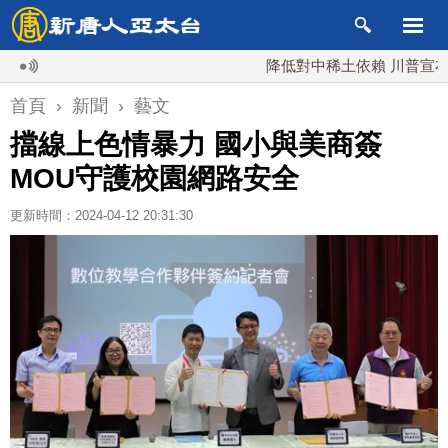
降低對中稀土依賴 川普宣布礦業投資
首頁
›
新聞
›
藝文
擋線上色情暴力 國小與美商簽
MOU守護校園網路安全
更新時間：2024-04-12 20:31:30