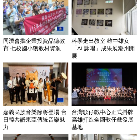
同濟會攜企業投資品德教
科學走出教室 雄中雄女
育 七校國小獲教材資源
「AI 詠唱」成果展潮州開
展
嘉義民族音樂節將登場 台
台灣歌仔戲中心正式掛牌
日韓共譜東亞傳統音樂魅
高雄打造全國歌仔戲發展
力
基地