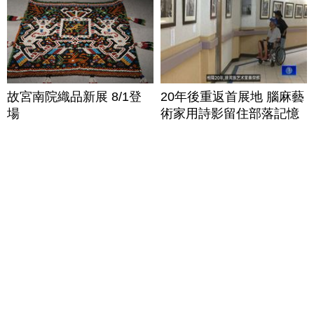
故宮南院織品新展 8/1登
20年後重返首展地 腦麻藝
場
術家用詩影留住部落記憶