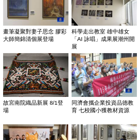
畫筆凝聚對妻子思念 膠彩
科學走出教室 雄中雄女
大師簡錦清個展登場
「AI 詠唱」成果展潮州開
展
故宮南院織品新展 8/1登
同濟會攜企業投資品德教
場
育 七校國小獲教材資源