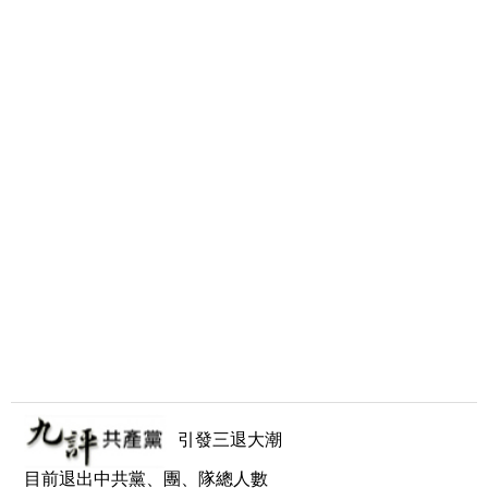
引發三退大潮
目前退出中共黨、團、隊總人數