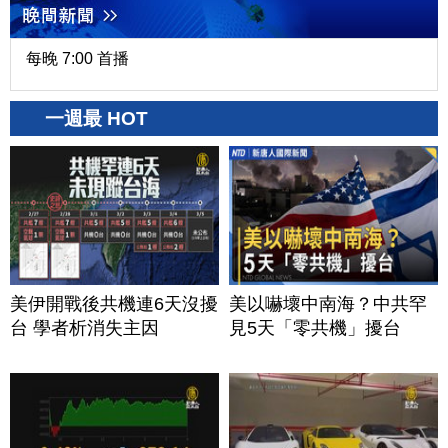
每晚 7:00 首播
一週最 HOT
美伊開戰後共機連6天沒擾
美以嚇壞中南海？中共罕
台 學者析消失主因
見5天「零共機」擾台