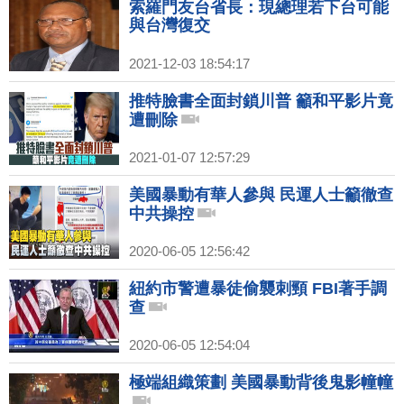
索羅門友台省長：現總理若下台可能
與台灣復交
2021-12-03 18:54:17
推特臉書全面封鎖川普 籲和平影片竟
遭刪除
2021-01-07 12:57:29
美國暴動有華人參與 民運人士籲徹查
中共操控
2020-06-05 12:56:42
紐約市警遭暴徒偷襲刺頸 FBI著手調
查
2020-06-05 12:54:04
極端組織策劃 美國暴動背後鬼影幢幢