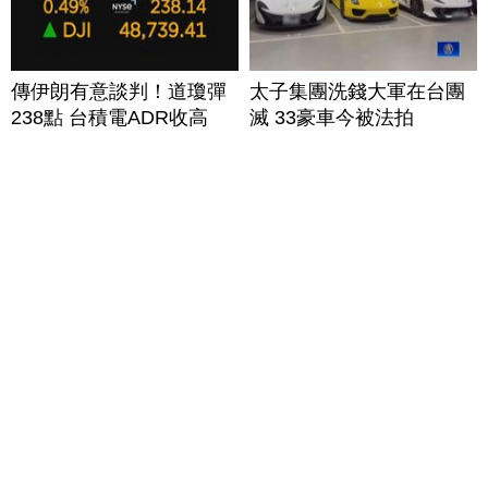
傳伊朗有意談判！道瓊彈
太子集團洗錢大軍在台團
238點 台積電ADR收高
滅 33豪車今被法拍