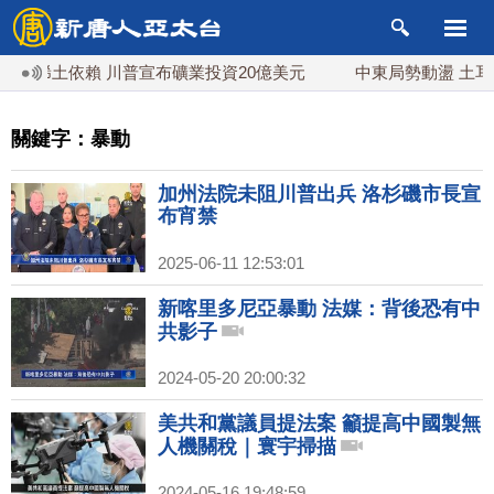
稀土依賴 川普宣布礦業投資20億美元
中東局勢動盪 土耳其沙
關鍵字：暴動
加州法院未阻川普出兵 洛杉磯市長宣
布宵禁
2025-06-11 12:53:01
新喀里多尼亞暴動 法媒：背後恐有中
共影子
2024-05-20 20:00:32
美共和黨議員提法案 籲提高中國製無
人機關稅｜寰宇掃描
2024-05-16 19:48:59