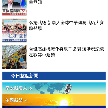
轟無知
弘揚武德 新唐人全球中華傳統武術大賽
將登場
台鐵高雄機廠化身親子樂園 讓港都記憶
在歡笑中延續
今日整點新聞