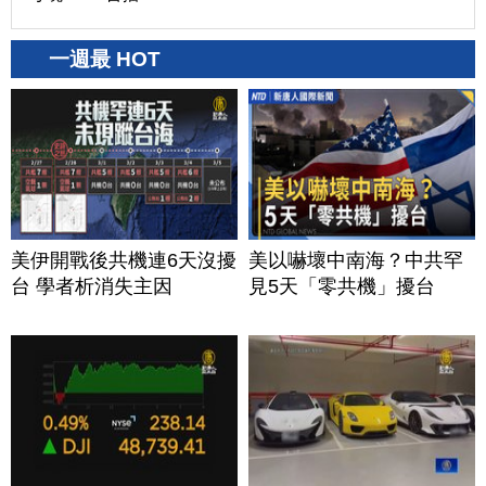
一週最 HOT
美伊開戰後共機連6天沒擾
美以嚇壞中南海？中共罕
台 學者析消失主因
見5天「零共機」擾台