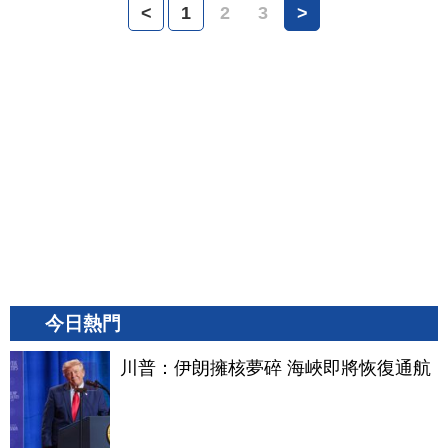
<
1
2
3
>
今日熱門
川普：伊朗擁核夢碎 海峽即將恢復通航