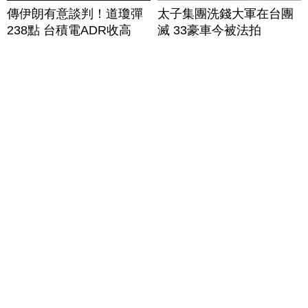
傳伊朗有意談判！道瓊彈
太子集團洗錢大軍在台團
238點 台積電ADR收高
滅 33豪車今被法拍