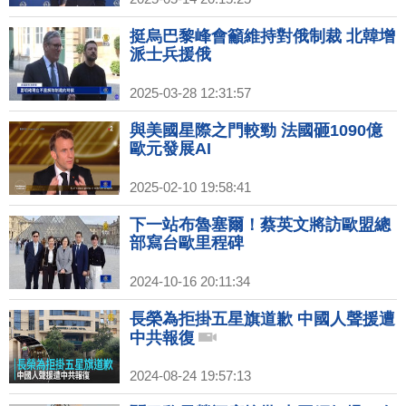
挺烏巴黎峰會籲維持對俄制裁 北韓增
派士兵援俄
2025-03-28 12:31:57
與美國星際之門較勁 法國砸1090億
歐元發展AI
2025-02-10 19:58:41
下一站布魯塞爾！蔡英文將訪歐盟總
部寫台歐里程碑
2024-10-16 20:11:34
長榮為拒掛五星旗道歉 中國人聲援遭
中共報復
2024-08-24 19:57:13