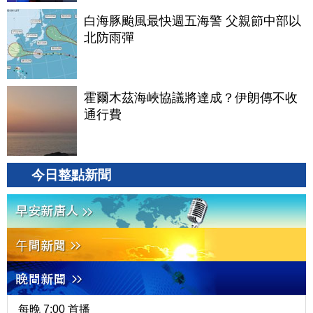
白海豚颱風最快週五海警 父親節中部以
北防雨彈
霍爾木茲海峽協議將達成？伊朗傳不收
通行費
今日整點新聞
每晚 7:00 首播