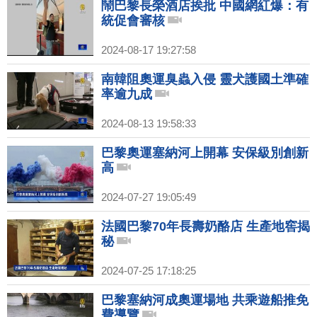
鬧巴黎長榮酒店挨批 中國網紅爆：有
統促會審核
2024-08-17 19:27:58
南韓阻奧運臭蟲入侵 靈犬護國土準確
率逾九成
2024-08-13 19:58:33
巴黎奧運塞納河上開幕 安保級別創新
高
2024-07-27 19:05:49
法國巴黎70年長壽奶酪店 生產地窖揭
秘
2024-07-25 17:18:25
巴黎塞納河成奧運場地 共乘遊船推免
費導覽