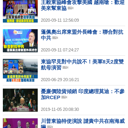
王毅東協峰會攻擊美國 越南嗆：歡迎
美來幫東協
2020-09-11 12:56:09
蓬佩奧出席東盟外長峰會：聯合對抗
中共
2020-09-11 07:24:27
東協罕見對中共說不！美軍8天2度雙
航母演習
2020-06-29 20:16:21
憂廉價陸貨傾銷 印度總理莫迪：不參
加RCEP
2019-11-05 20:08:30
川普東協特使演說 譴責中共在南海威
嚇