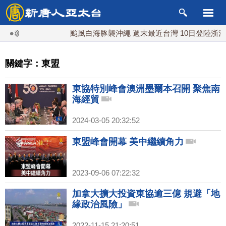
颱風白海豚襲沖繩 週末最近台灣 10日登陸浙江
關鍵字：東盟
東協特別峰會澳洲墨爾本召開 聚焦南
海經貿
2024-03-05 20:32:52
東盟峰會開幕 美中繼續角力
2023-09-06 07:22:32
加拿大擴大投資東協逾三億 規避「地
緣政治風險」
2022-11-15 21:20:51