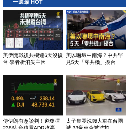
一週最 HOT
美伊開戰後共機連6天沒擾
美以嚇壞中南海？中共罕
台 學者析消失主因
見5天「零共機」擾台
傳伊朗有意談判！道瓊彈
太子集團洗錢大軍在台團
238點 台積電ADR收高
滅 33豪車今被法拍