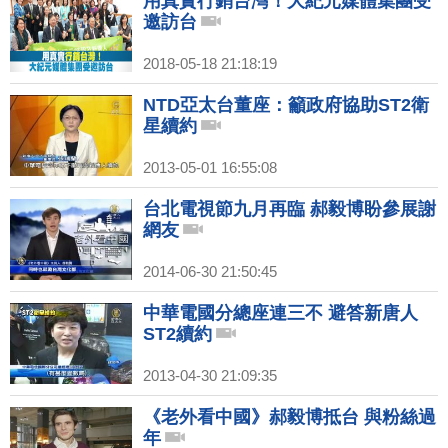
用真實行銷台灣！大紀元媒體集團受
邀訪台
2018-05-18 21:18:19
NTD亞太台董座：籲政府協助ST2衛
星續約
2013-05-01 16:55:08
台北電視節九月再臨 郝毅博盼參展謝
網友
2014-06-30 21:50:45
中華電國分總座連三不 避答新唐人
ST2續約
2013-04-30 21:09:35
《老外看中國》郝毅博抵台 與粉絲過
年