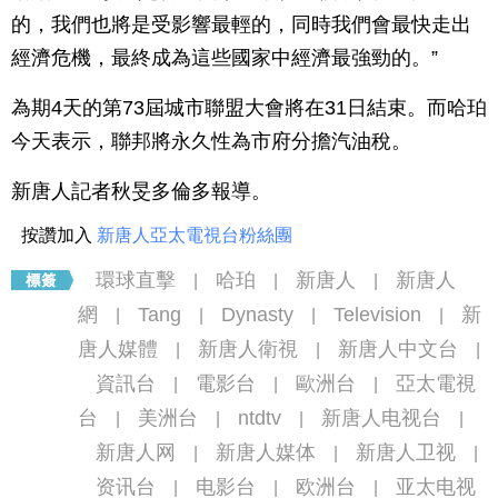
的，我們也將是受影響最輕的，同時我們會最快走出
經濟危機，最終成為這些國家中經濟最強勁的。”
為期4天的第73屆城市聯盟大會將在31日結束。而哈珀
今天表示，聯邦將永久性為市府分擔汽油稅。
新唐人記者秋旻多倫多報導。
按讚加入
新唐人亞太電視台粉絲團
環球直擊
哈珀
新唐人
新唐人
|
|
|
網
Tang
Dynasty
Television
新
|
|
|
|
唐人媒體
新唐人衛視
新唐人中文台
|
|
|
資訊台
電影台
歐洲台
亞太電視
|
|
|
台
美洲台
ntdtv
新唐人电视台
|
|
|
|
新唐人网
新唐人媒体
新唐人卫视
|
|
|
资讯台
电影台
欧洲台
亚太电视
|
|
|