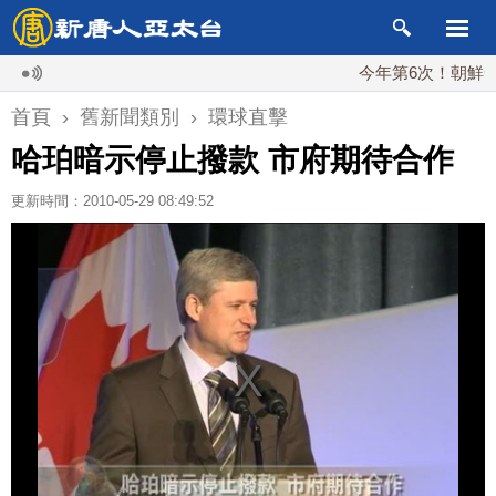
今年第6次！朝鮮發射彈
首頁
›
舊新聞類別
›
環球直擊
哈珀暗示停止撥款 市府期待合作
更新時間：2010-05-29 08:49:52