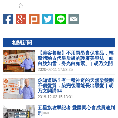
台
相關新聞
【美容養顏】不用買昂貴保養品，輕
鬆體驗古代皇后級的護膚美容法「面
白脫如雪，身光白如素」 | 胡乃文開
講02
2020-02-11 17:53:25
你知道嗎？有一種神奇的天然染髮劑
不傷髮質，染完後還能長出黑髮｜胡
乃文開講04
2019-12-03 15:13:01
五星旗攻擊記者 愛國同心會成員遭判
刑