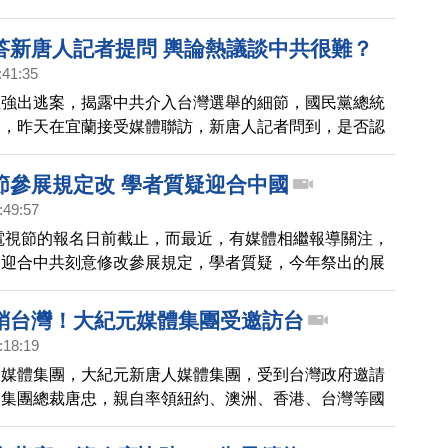
答新唐人記者提問 輿論熱議談中共很難？
:41:35
立強出逃案，揭露中共介入台灣選舉的細節，國民黨總統
瑜，昨天在宜蘭接受媒體聯訪，新唐人記者問到，是否認
選舉？是否願意呼籲中共不要介入選舉？韓國瑜數度跳
家媒體，卻沒有回答記者提問，這段畫面在台灣多個臉書
節參展規定改 學者質疑迎合中國
政論節目上被討論。
:49:57
北電視節的報名日前截止，而最近，有媒體相繼報導關注，
為迎合中共刻意修改參展規定，學者質疑，今年祭出的展
，就是為了技術性攔阻報導中國真相的新唐人參展，迎合
審查標準。
銷台灣！大紀元媒體集團受邀訪台
:18:19
大媒體集團，大紀元新唐人媒體集團，受到台灣政府邀請
由集團總裁唐忠，親自率領紐約、澳洲、香港、台灣等國
高階主管，訪問各單位及企業，僑委會也特別安排文化美
點滴，帶給團員們，滿滿的感動與 新思維。