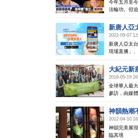
今年五月至今
法輪功。但迫
阻擋「法辦迫
主持人郝毅
新唐人亞
警方抓捕。
2022-09-07 12
聞！
新唐人亞太台
現場直播」
章」等好用
大紀元新
2018-05-19 16
全球華人最
參訪，由媒
20多位高階
委會，兩會
神韻熱潮
2012-04-10 18
神韻完美展現
臨其境