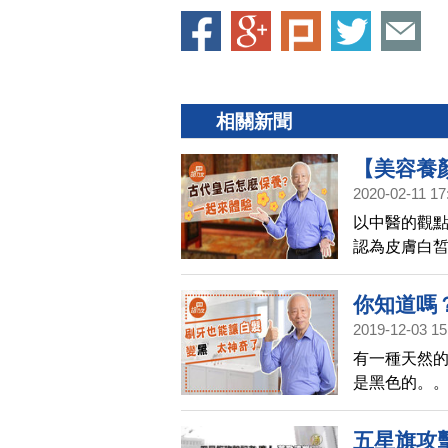
相關新聞
【美容養
2020-02-11 17
級的護膚
以中醫的觀
文開講02
認為皮膚白
的寵愛，也
光白如素」
你知道嗎
2019-12-03 15
後還能長
有一種天然
是黑色的。
五星旗攻