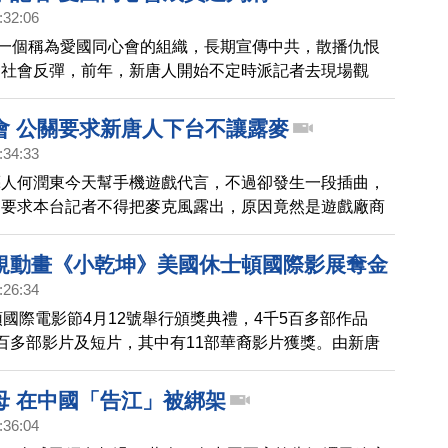
:32:06
，一個稱為愛國同心會的組織，長期宣傳中共，散播仇恨
發社會反彈，前年，新唐人開始不定時派記者去現場觀
卻遭到同心會成員，以五星旗攻擊、阻撓拍攝，甚至毀損
去年，檢方對這起案件提起公訴，而台北地院日前作出判
會 公關要求新唐人下台不讓露麥
國同心會成員，強制罪及公然侮辱罪，也保障了新聞記者
:34:33
權利。
藝人何潤東今天幫手機遊戲代言，不過卻發生一段插曲，
關要求本台記者不得把麥克風露出，原因竟然是遊戲廠商
廠商。
規動畫《小乾坤》美國休士頓國際影展奪金
:26:34
頓國際電影節4月12號舉行頒獎典禮，4千5百多部作品
百多部影片及短片，其中有11部華裔影片獲獎。由新唐
的3D兒童動畫片《天庭小子-小乾坤》 獲得兒童類電視
也是台灣第一部榮獲這項殊榮的動畫影片。
母 在中國「告江」被綁架
:36:04