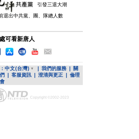
引發三退大潮
前退出中共黨、團、隊總人數
處可看新唐人
：
中文(台灣)
|
我們的服務
|
關
們
|
客服資訊
|
澄清與更正
|
倫理
會
Copyright ©2002-2023