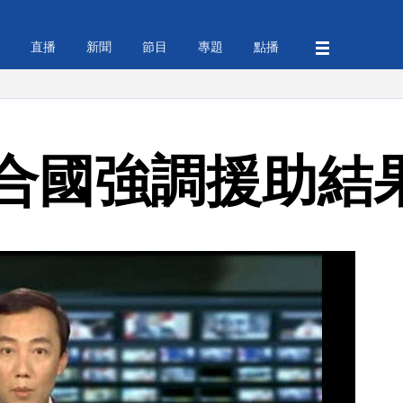
直播
新聞
節目
專題
點播
合國強調援助結