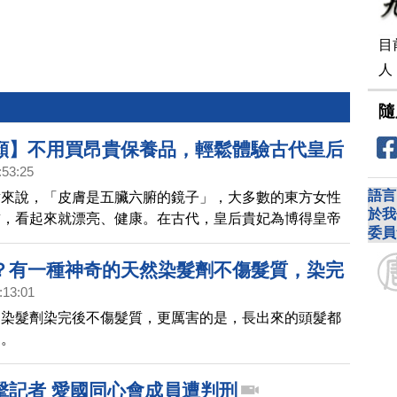
目
人
隨
顏】不用買昂貴保養品，輕鬆體驗古代皇后
:53:25
美容法「面白脫如雪，身光白如素」 | 胡乃
語言
點來說，「皮膚是五臟六腑的鏡子」，大多數的東方女性
於我
皙，看起來就漂亮、健康。在古代，皇后貴妃為博得皇帝
委員
十分注重身體各部位的保養，使得自己「面白脫如雪，身
。
？有一種神奇的天然染髮劑不傷髮質，染完
:13:01
出黑髮｜胡乃文開講04
的染髮劑染完後不傷髮質，更厲害的是，長出來的頭髮都
。。
擊記者 愛國同心會成員遭判刑