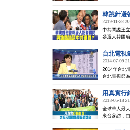
韓跳針避
2019-11-28 20
中共間諜王
參選人韓國
為中共介入
針，反問哪
台北電視
粉絲團以及
2014-07-09 21
2014年台
台北電視節
位資格審查
中共的言論
用真實行
2018-05-18 21
全球華人最
來台參訪，
家、20多位
食之旅，過程