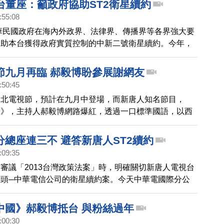
台董座：籲政府協助ST2衛星續約
:55:08
中華民國政府在海內外政界、法律界、傳播界等各界強大要
協助本台獲得政府實質控制的中新二號衛星續約。今年，
電視再度遭遇中華電信是否繼續提供中新二號衛星服務的
本台董事長張瑞蘭女士，今天對海內外發表公開談話，籲
節九月再臨 郝毅博盼參展謝網友
大家長馬英九總統，儘速協助新唐人亞太電視與中華電信
:50:45
約，確保本台能繼續為渴望訊息自由和事實真相的廣大華
台北電視節，預計在九月中登場，而新唐人知名節目，
。
國》，主持人郝毅博網路爆紅，透過一口標準國語，以西
析中國時事，屆 時也有機會和新唐人其他得獎作品，一
因為去年發生中國廠商集體退展要脅新唐人，郝毅博號召
分總座連三不 避答新唐人ST2續約
勵文化部挺住台灣自由民主空氣，支持新唐 人參展。
:09:35
審議「2013台灣政策法案」時，明確關切新唐人電視台
頭─中華電信公司的衛星續約案。今天中華電國際分公
約案時連三說不，清楚表示「這個不能提」、「都不能
揣測。前中華電董事長賀陳旦受訪時說，寬頻人權是中華
中國》郝毅博抵台 與粉絲過年
望中華電同仁有勇氣維護台灣的自由言論環境。
:00:30