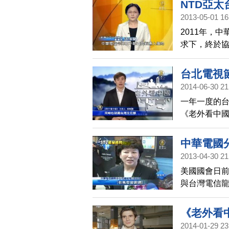
NTD亞太
2013-05-01 16
2011年，
求下，終於
新唐人亞太
續約問題。
台北電視
請台灣政府
2014-06-30 21
完成衛星續
一年一度的
人觀眾服務
《老外看中
方觀點幽默分
起參展。但
中華電國
網友寄信，鼓
2013-04-30 21
美國國會日前
與台灣電信龍
司被問到續
講」，引發
《老外看
電主張，希
2014-01-29 23