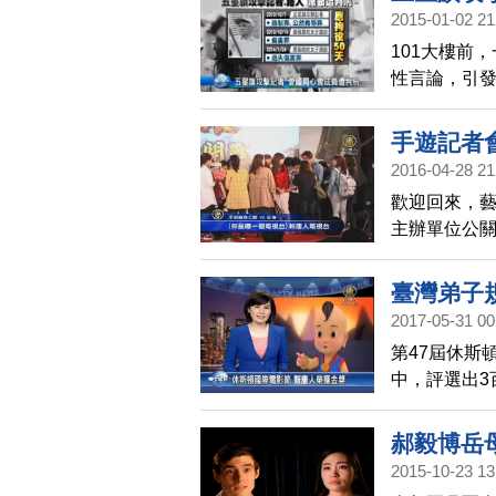
2015-01-02 21
101大樓前
性言論，引
察、採訪，
記者手機，
手遊記者
決，判處愛
2016-04-28 21
的自由採訪
歡迎回來，
主辦單位公
背後有中國
臺灣弟子
2017-05-31 00
第47屆休斯
中，評選出3
人亞太台製作
節目金獎，
郝毅博岳
2015-10-23 13