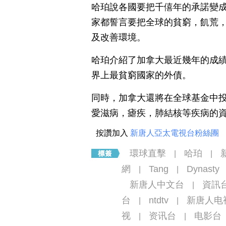
哈珀說各國要把千僖年的承諾變成實
家都誓言要把全球的貧窮，飢荒
及改善環境。
哈珀介紹了加拿大最近幾年的成
界上最貧窮國家的外債。
同時，加拿大還將在全球基金中
愛滋病，瘧疾，肺結核等疾病的資
按讚加入
新唐人亞太電視台粉絲團
環球直擊
哈珀
|
|
網
Tang
Dynasty
|
|
新唐人中文台
資訊
|
台
ntdtv
新唐人电
|
|
视
资讯台
电影台
|
|