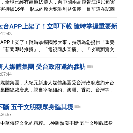
，全球已經有超過19萬人，向中國兩高控告江澤民迫害
害持續16年，形成的龐大犯罪利益集團，目前還在試圖
害元兇」。新唐人氣象主播 臣倩的媽媽，同時也是老外
博的岳母，就因為控告江澤民，在這個星期三，被黑龍江
太台APP上架了！立即下載 隨時掌握重要新
:12:43
APP上架了！隨時掌握國際大事，持續為您提供「重要
、「新聞即時推播」、「電視同步直播」、「收藏瀏覽文
功能，邀請大家一起來下載。
唐人媒體集團 受台政府邀約參訪
:07:44
大媒體集團，大紀元新唐人媒體集團受台灣政府邀約來台
體集團總裁唐忠，親自率領紐約、澳洲、香港、台灣等，
主管來台，成員盛大隆重，第一天上午，參訪僑委會及陸
委員長、副主委都親自迎接，帶您看到稍早畫面。
不斷 五千文明觀眾身臨其境
:36:57
中華傳統文化的精粹。 ,神韻熱潮不斷 五千文明觀眾身