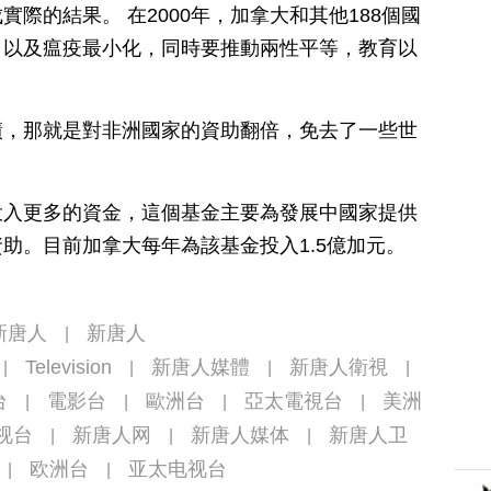
際的結果。 在2000年，加拿大和其他188個國
，以及瘟疫最小化，同時要推動兩性平等，教育以
績，那就是對非洲國家的資助翻倍，免去了一些世
投入更多的資金，這個基金主要為發展中國家提供
助。目前加拿大每年為該基金投入1.5億加元。
新唐人
新唐人
|
Television
新唐人媒體
新唐人衛視
|
|
|
|
台
電影台
歐洲台
亞太電視台
美洲
|
|
|
|
视台
新唐人网
新唐人媒体
新唐人卫
|
|
|
欧洲台
亚太电视台
|
|