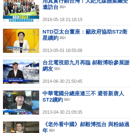
用真實行銷台灣！大紀元媒體集團受
邀訪台
2018-05-18 21:18:19
NTD亞太台董座：籲政府協助ST2衛
星續約
2013-05-01 16:55:08
台北電視節九月再臨 郝毅博盼參展謝
網友
2014-06-30 21:50:45
中華電國分總座連三不 避答新唐人
ST2續約
2013-04-30 21:09:35
《老外看中國》郝毅博抵台 與粉絲過
年