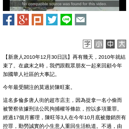
No compatible source was found for this video.
【新唐人2010年12月30日訊】再有幾天，2010年就結
束了。在歲末之時，我們跟觀眾朋友一起來回顧今年
加國華人社區的大事記。
今年最受關注的莫過於陳旺案。
這名多倫多唐人街的超市店主，因為捉拿一名小偷而
被警察依據刑法公民拘捕權等條款，控以多項重罪。
經過17個月審理，陳旺等3人在今年10月底被撤銷所有
控罪，勤勞誠實的小生意人重回生活軌道。不過，由