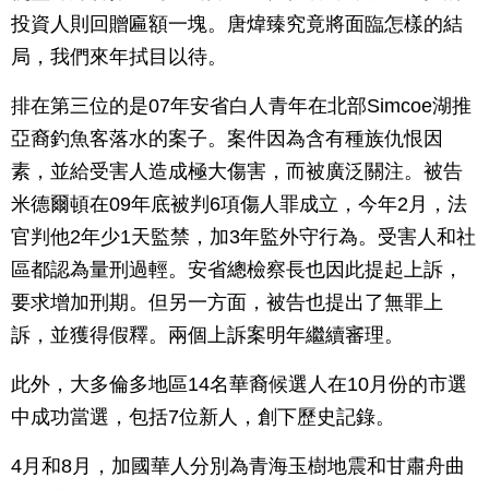
投資人則回贈匾額一塊。唐煒臻究竟將面臨怎樣的結
局，我們來年拭目以待。
排在第三位的是07年安省白人青年在北部Simcoe湖推
亞裔釣魚客落水的案子。案件因為含有種族仇恨因
素，並給受害人造成極大傷害，而被廣泛關注。被告
米德爾頓在09年底被判6項傷人罪成立，今年2月，法
官判他2年少1天監禁，加3年監外守行為。受害人和社
區都認為量刑過輕。安省總檢察長也因此提起上訴，
要求增加刑期。但另一方面，被告也提出了無罪上
訴，並獲得假釋。兩個上訴案明年繼續審理。
此外，大多倫多地區14名華裔候選人在10月份的市選
中成功當選，包括7位新人，創下歷史記錄。
4月和8月，加國華人分別為青海玉樹地震和甘肅舟曲