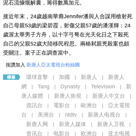
泥石流慷慨解囊，籌得數萬加元。
接近年末，24歲越南華裔Jennifer潘與人合謀用槍射死
自己母親53歲的梁碧霞，射傷父親57歲的潘漢輝；24
歲渥太華男子方舟，以十字弓弩在光天化日之下殺死
自己的父親52歲大陸移民程思。兩樁弒親兇殺案也頗
受關注。案子正在調查當中。
按讚加入
新唐人亞太電視台粉絲團
環球直擊
加國
新唐人
新唐人
|
|
|
網
Tang
Dynasty
Television
新
|
|
|
|
唐人媒體
新唐人衛視
新唐人中文台
|
|
|
資訊台
電影台
歐洲台
亞太電視
|
|
|
台
美洲台
ntdtv
新唐人电视台
|
|
|
|
新唐人网
新唐人媒体
新唐人卫视
|
|
|
资讯台
电影台
欧洲台
亚太电视
|
|
|