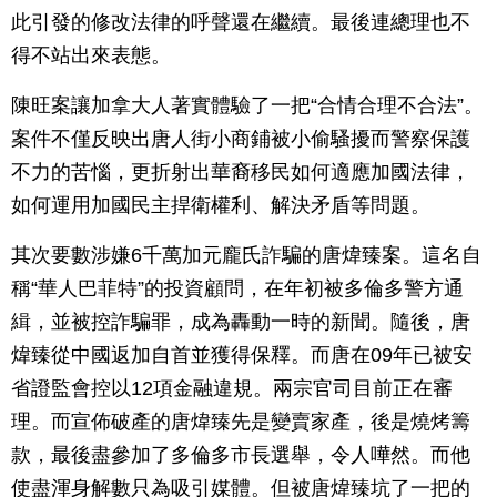
此引發的修改法律的呼聲還在繼續。最後連總理也不
得不站出來表態。
陳旺案讓加拿大人著實體驗了一把“合情合理不合法”。
案件不僅反映出唐人街小商鋪被小偷騷擾而警察保護
不力的苦惱，更折射出華裔移民如何適應加國法律，
如何運用加國民主捍衛權利、解決矛盾等問題。
其次要數涉嫌6千萬加元龐氏詐騙的唐煒臻案。這名自
稱“華人巴菲特”的投資顧問，在年初被多倫多警方通
緝，並被控詐騙罪，成為轟動一時的新聞。隨後，唐
煒臻從中國返加自首並獲得保釋。而唐在09年已被安
省證監會控以12項金融違規。兩宗官司目前正在審
理。而宣佈破產的唐煒臻先是變賣家產，後是燒烤籌
款，最後盡參加了多倫多市長選舉，令人嘩然。而他
使盡渾身解數只為吸引媒體。但被唐煒臻坑了一把的