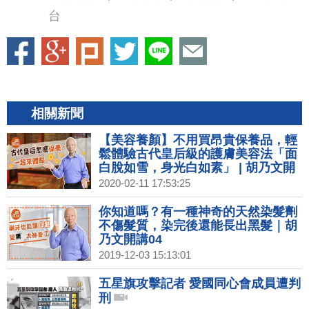
台
相關新聞
【美容養顏】不用買昂貴保養品，輕
鬆體驗古代皇后級的護膚美容法「面
白脫如雪，身光白如素」 | 胡乃文開
講02
2020-02-11 17:53:25
你知道嗎？有一種神奇的天然染髮劑
不傷髮質，染完後還能長出黑髮｜胡
乃文開講04
2019-12-03 15:13:01
五星旗攻擊記者 愛國同心會成員遭判
刑