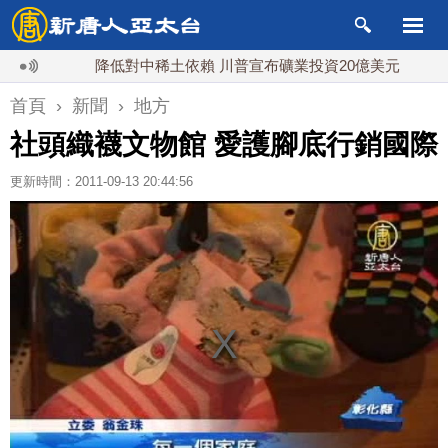
降低對中稀土依賴 川普宣布礦業投資20億美元
中東局
首頁
›
新聞
›
地方
社頭織襪文物館 愛護腳底行銷國際
更新時間：2011-09-13 20:44:56