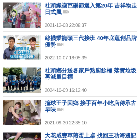
社頭織襪芭樂節邁入第20年 吉祥物走
日式風
2021-12-08 22:08:37
絲襪業龍頭三代接班 40年底蘊創品牌
優勢
2022-10-07 18:05:39
社頭鄉分送各家戶熟廚餘桶 落實垃圾
再減量目標
2024-10-09 16:12:40
撞球王子回鄉 接手百年小吃店傳承古
早味
2021-09-30 22:35:10
大花咸豐草煎蛋上桌 找回王功海邊記