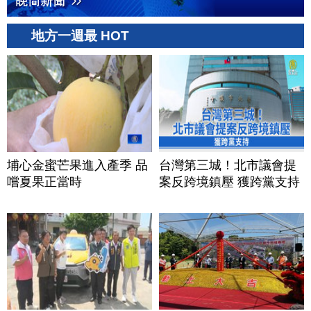
地方一週最 HOT
埔心金蜜芒果進入產季 品
台灣第三城！北市議會提
嚐夏果正當時
案反跨境鎮壓 獲跨黨支持