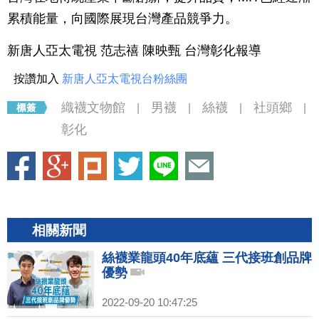
累積能量，向國際展現台灣產品競爭力。
新唐人亞太電視 范志禧 陳映甄 台灣彰化報導
按讚加入
新唐人亞太電視台粉絲團
織襪文物館
男襪
絲襪
社頭鄉
|
|
|
|
彰化
相關新聞
絲襪業龍頭40年底蘊 三代接班創品牌
優勢
2022-09-20 10:47:25