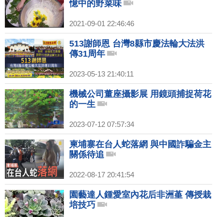
憶中的野菜味
2021-09-01 22:46:46
513謝師恩 台灣8縣市慶法輪大法洪
傳31周年
2023-05-13 21:40:11
機械公司董座攝影展 用鏡頭捕捉荷花
的一生
2023-07-12 07:57:34
柬埔寨在台人蛇落網 與中國詐騙金主
關係待追
2022-08-17 20:41:54
園藝達人鍾愛室內花后非洲堇 傳授栽
培技巧