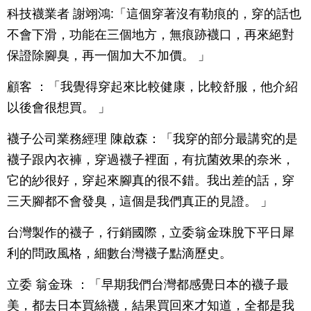
科技襪業者 謝翊鴻:「這個穿著沒有勒痕的，穿的話也
不會下滑，功能在三個地方，無痕跡襪口，再來絕對
保證除腳臭，再一個加大不加價。 」
顧客 ：「我覺得穿起來比較健康，比較舒服，他介紹
以後會很想買。 」
襪子公司業務經理 陳啟森：「我穿的部分最講究的是
襪子跟內衣褲，穿過襪子裡面，有抗菌效果的奈米，
它的紗很好，穿起來腳真的很不錯。我出差的話，穿
三天腳都不會發臭，這個是我們真正的見證。 」
台灣製作的襪子，行銷國際，立委翁金珠脫下平日犀
利的問政風格，細數台灣襪子點滴歷史。
立委 翁金珠 ：「早期我們台灣都感覺日本的襪子最
美，都去日本買絲襪，結果買回來才知道，全都是我