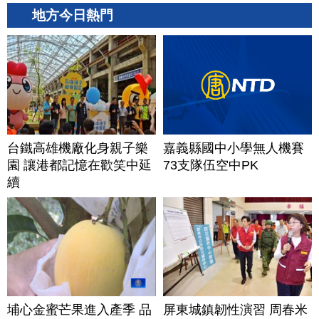
地方今日熱門
台鐵高雄機廠化身親子樂
嘉義縣國中小學無人機賽
園 讓港都記憶在歡笑中延
73支隊伍空中PK
續
埔心金蜜芒果進入產季 品
屏東城鎮韌性演習 周春米