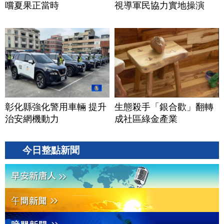
嚐夏果正當時
視導軍民協力實地操演
彰化縣強化警用車輛 提升
生態殺手「銀合歡」翻轉
治安網機動力
成社區綠金產業
今日整點新聞