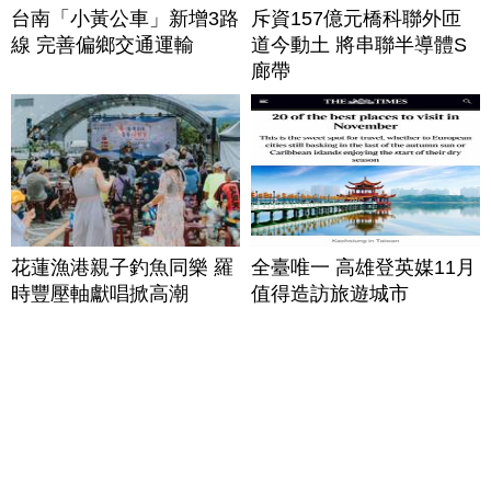
台南「小黃公車」新增3路
斥資157億元橋科聯外匝
線 完善偏鄉交通運輸
道今動土 將串聯半導體S
廊帶
花蓮漁港親子釣魚同樂 羅
全臺唯一 高雄登英媒11月
時豐壓軸獻唱掀高潮
值得造訪旅遊城市