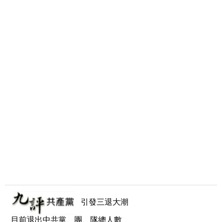
引發三退大潮
目前退出中共黨、團、隊總人數