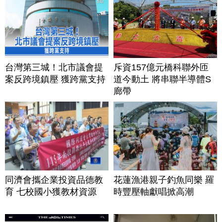
台灣第三城！北市議會提
斥資157億元橋科聯外匝
案反跨境鎮壓 獲跨黨支持
道今動土 將串聯半導體S
廊帶
同濟會攜企業投資品德教
花蓮漁港親子釣魚同樂 羅
育 七校國小獲教材資源
時豐壓軸獻唱掀高潮