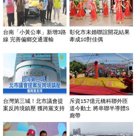
台南「小黃公車」新增3路
彰化市未婚聯誼開花結果
線 完善偏鄉交通運輸
牽成10對佳偶
台灣第三城！北市議會提
斥資157億元橋科聯外匝
案反跨境鎮壓 獲跨黨支持
道今動土 將串聯半導體S
廊帶