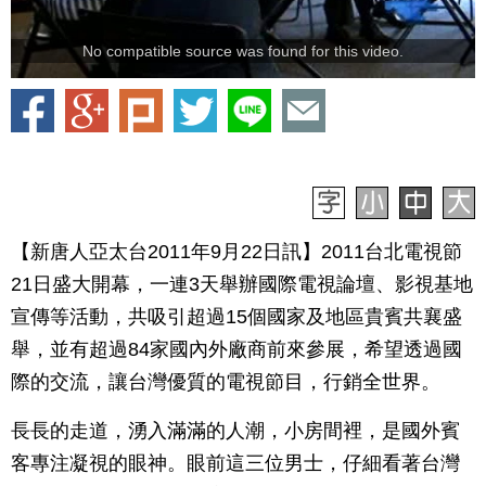
No compatible source was found for this video.
【新唐人亞太台2011年9月22日訊】2011台北電視節
21日盛大開幕，一連3天舉辦國際電視論壇、影視基地
宣傳等活動，共吸引超過15個國家及地區貴賓共襄盛
舉，並有超過84家國內外廠商前來參展，希望透過國
際的交流，讓台灣優質的電視節目，行銷全世界。
長長的走道，湧入滿滿的人潮，小房間裡，是國外賓
客專注凝視的眼神。眼前這三位男士，仔細看著台灣