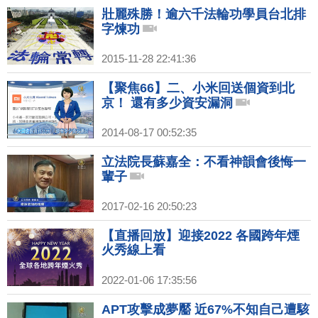
壯麗殊勝！逾六千法輪功學員台北排
字煉功
2015-11-28 22:41:36
【聚焦66】二、小米回送個資到北
京！ 還有多少資安漏洞
2014-08-17 00:52:35
立法院長蘇嘉全：不看神韻會後悔一
輩子
2017-02-16 20:50:23
【直播回放】迎接2022 各國跨年煙
火秀線上看
2022-01-06 17:35:56
APT攻擊成夢靨 近67%不知自己遭駭