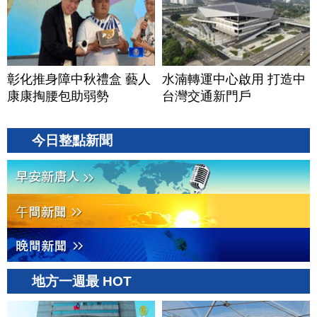
彰化推身障中秋禮盒 藝人
水湳轉運中心啟用 打造中
康康掏腰包助弱勢
台灣交通新門戶
今日整點新聞
地方一週最 HOT