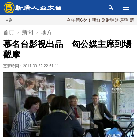
今年第6次！朝鮮發射彈道導彈 落日本EE
首頁
›
新聞
›
地方
慕名台影視出品 匈公媒主席到場
觀摩
更新時間：2011-09-22 22:51:11