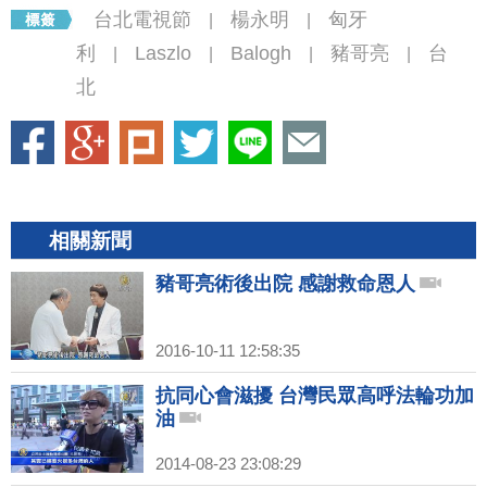
台北電視節
楊永明
匈牙
|
|
利
Laszlo
Balogh
豬哥亮
台
|
|
|
|
北
相關新聞
豬哥亮術後出院 感謝救命恩人
2016-10-11 12:58:35
抗同心會滋擾 台灣民眾高呼法輪功加
油
2014-08-23 23:08:29