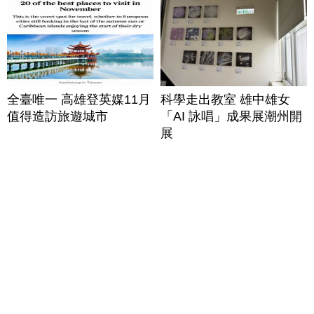
全臺唯一 高雄登英媒11月
科學走出教室 雄中雄女
值得造訪旅遊城市
「AI 詠唱」成果展潮州開
展