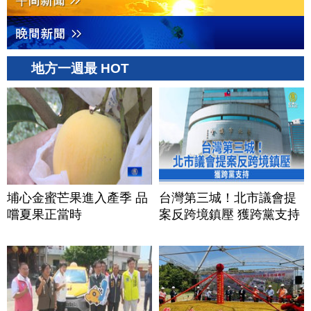
地方一週最 HOT
埔心金蜜芒果進入產季 品
台灣第三城！北市議會提
嚐夏果正當時
案反跨境鎮壓 獲跨黨支持