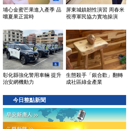
埔心金蜜芒果進入產季 品
屏東城鎮韌性演習 周春米
嚐夏果正當時
視導軍民協力實地操演
彰化縣強化警用車輛 提升
生態殺手「銀合歡」翻轉
治安網機動力
成社區綠金產業
今日整點新聞