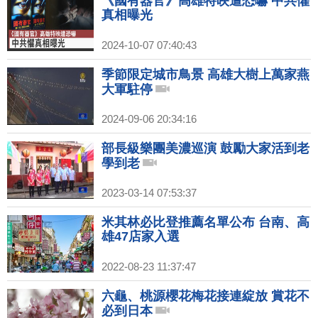
《國有器官》高雄特映遭恐嚇 中共懼
真相曝光
2024-10-07 07:40:43
季節限定城市鳥景 高雄大樹上萬家燕
大軍駐停
2024-09-06 20:34:16
部長級樂團美濃巡演 鼓勵大家活到老
學到老
2023-03-14 07:53:37
米其林必比登推薦名單公布 台南、高
雄47店家入選
2022-08-23 11:37:47
六龜、桃源櫻花梅花接連綻放 賞花不
必到日本