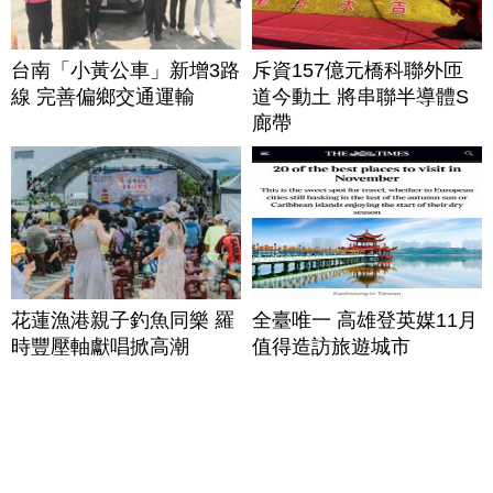
台南「小黃公車」新增3路
斥資157億元橋科聯外匝
線 完善偏鄉交通運輸
道今動土 將串聯半導體S
廊帶
花蓮漁港親子釣魚同樂 羅
全臺唯一 高雄登英媒11月
時豐壓軸獻唱掀高潮
值得造訪旅遊城市