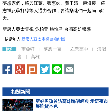
夢想家們，將與江蕙、張惠妹、費玉清、庾澄慶、羅
志祥及蘇打綠等人通力合作，要讓樂迷們一起high翻
天。
新唐人亞太電視 吳柏萱 施怡君 台灣高雄報導
按讚加入
新唐人亞太電視台粉絲團
蕭亞軒
夢想一百
左營高中
演唱
|
|
|
會
高雄
|
相關新聞
新好男孩首訪高雄嗨唱經典 愛逛夜市
展吃貨本色