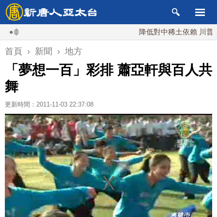
降低對中稀土依賴 川普宣布礦業
首頁
›
新聞
›
地方
「夢想一百」彩排 蕭亞軒與百人共
舞
更新時間：2011-11-03 22:37:08