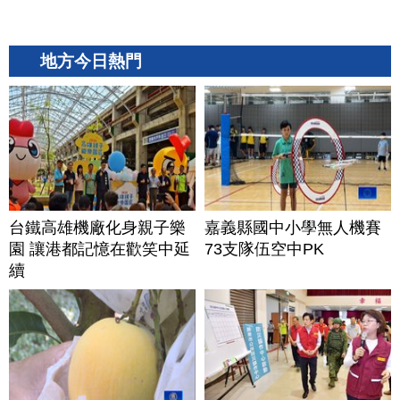
地方今日熱門
台鐵高雄機廠化身親子樂
嘉義縣國中小學無人機賽
園 讓港都記憶在歡笑中延
73支隊伍空中PK
續