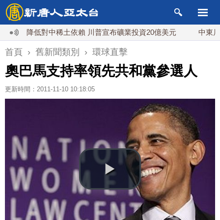
降低對中稀土依賴 川普宣布礦業投資20億美元
中東局勢動
首頁
›
舊新聞類別
›
環球直擊
奧巴馬支持率領先共和黨參選人
更新時間：2011-11-10 10:18:05