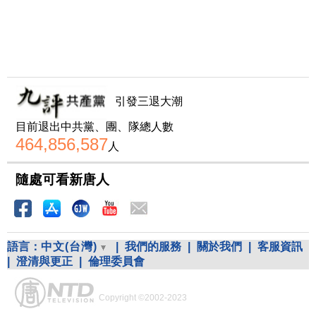
引發三退大潮
目前退出中共黨、團、隊總人數
464,856,587
人
隨處可看新唐人
語言：
中文(台灣)
|
我們的服務
|
關於我們
|
客服資訊
|
澄清與更正
|
倫理委員會
Copyright ©2002-2023