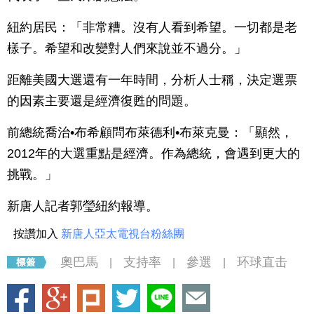
紐約居民：「非常糟。沒有人看到希望。一切都是老
樣子。希望和改變對人們來說並不過分。」
距離美國大選還有一年時間，分析人士稱，決定選票
的因素主要還是經濟復甦的問題。
前總統喬治•布希顧問布萊德利•布萊克曼：「顯然，
2012年的大選重點是經濟。作為總統，會遇到更大的
挑戰。」
新唐人記者郭瑩紐約報導。
按讚加入
新唐人亞太電視台粉絲團
奧巴馬
支持率
參選
环球直击
|
|
|