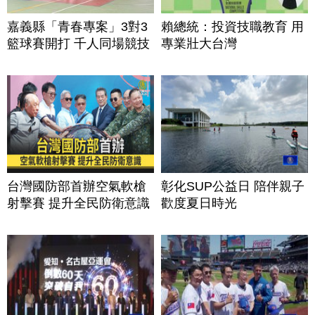
嘉義縣「青春專案」3對3
賴總統：投資技職教育 用
籃球賽開打 千人同場競技
專業壯大台灣
台灣國防部首辦空氣軟槍
彰化SUP公益日 陪伴親子
射擊賽 提升全民防衛意識
歡度夏日時光