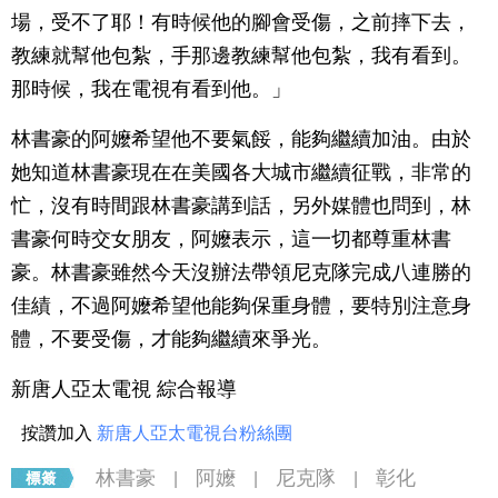
場，受不了耶！有時候他的腳會受傷，之前摔下去，
教練就幫他包紮，手那邊教練幫他包紮，我有看到。
那時候，我在電視有看到他。」
林書豪的阿嬤希望他不要氣餒，能夠繼續加油。由於
她知道林書豪現在在美國各大城市繼續征戰，非常的
忙，沒有時間跟林書豪講到話，另外媒體也問到，林
書豪何時交女朋友，阿嬤表示，這一切都尊重林書
豪。林書豪雖然今天沒辦法帶領尼克隊完成八連勝的
佳績，不過阿嬤希望他能夠保重身體，要特別注意身
體，不要受傷，才能夠繼續來爭光。
新唐人亞太電視 綜合報導
按讚加入
新唐人亞太電視台粉絲團
林書豪
阿嬤
尼克隊
彰化
|
|
|