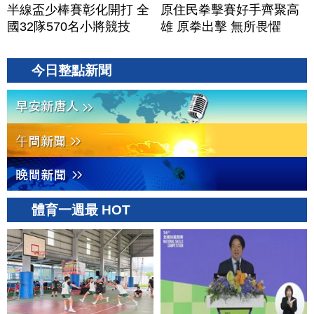
半線盃少棒賽彰化開打 全
原住民拳擊賽好手齊聚高
國32隊570名小將競技
雄 原拳出擊 無所畏懼
今日整點新聞
體育一週最 HOT