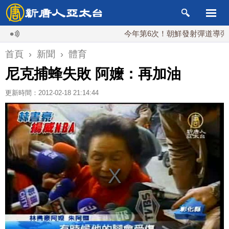
今年第6次！朝鮮發射彈道導彈 落日本
首頁
›
新聞
›
體育
尼克捕蜂失敗 阿嬤：再加油
更新時間：2012-02-18 21:14:44