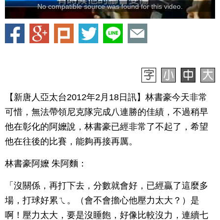
No compatible source was found for this video.
【新唐人亞太台2012年2月18日訊】林書豪今天非常
可惜，無法帶領尼克隊完成八連勝的佳績，不過稍早
他在彰化的阿嬤說，林書豪已經非常了不起了，希望
他在往後的比賽，能夠再接再厲。
林書豪阿嬤 朱阿麵：
「沒關係，再打下去，分數就會好，已經贏了這麼多
場，打球好累ㄟ。（會不會擔心他壓力太大？）是
啊！壓力太大，要是沒睡飽，好像比較沒力，連續七