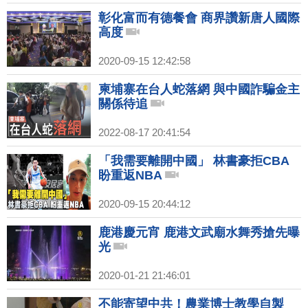
彰化富而有德餐會 商界讚新唐人國際
高度
2020-09-15 12:42:58
柬埔寨在台人蛇落網 與中國詐騙金主
關係待追
2022-08-17 20:41:54
「我需要離開中國」 林書豪拒CBA
盼重返NBA
2020-09-15 20:44:12
鹿港慶元宵 鹿港文武廟水舞秀搶先曝
光
2020-01-21 21:46:01
不能寄望中共！農業博士教學自製