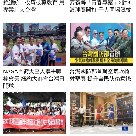
賴總統：投資技職教育 用
嘉義縣「青春專案」3對3
專業壯大台灣
籃球賽開打 千人同場競技
NASA台裔太空人攜手職
台灣國防部首辦空氣軟槍
棒會長 紐約大都會台灣日
射擊賽 提升全民防衛意識
開球