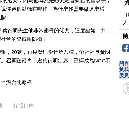
席的必要，因為他既然是想要經營媒體的董事長，
，說你這個動機在哪裡，為什麼你需要做這麼橫
目
媒體」
人
「蔡衍明先生他非常露骨的傾共，過度諂媚中共，
隨
灣社會的警戒跟防衛」
報，20號，再度發出影音第八彈，澄社社長黃國
。召開聽證會，邀蔡衍明出席，已經成為NCC不
語言
於我
委員
 台灣台北報導
明
媒體自由
|