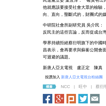
民進黨立委 葉宜津：「確實有出
他就應該要接受社會大眾的檢驗
向、直向，壟斷式的，財團式的
中研院社會所副研究員 吳介民：
反民主的這些言論，反而促成台
學界持續拒絕蔡衍明旗下的中國時
昌表示，會再要求與蘇蘅公開會面
可迴避的議題。
新唐人亞太電視 盧正定 陳真
按讚加入
新唐人亞太電視台粉絲團
NCC
旺中
蔡衍
|
|