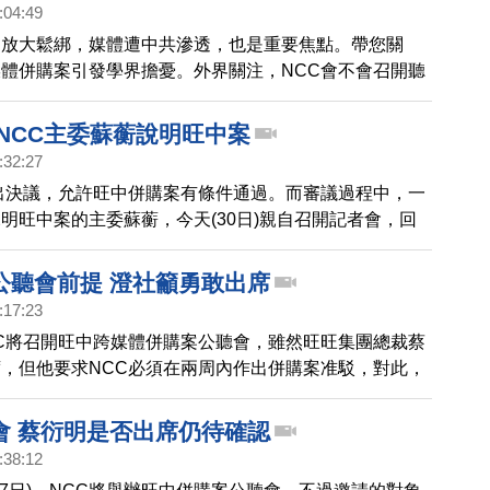
:04:49
開放大鬆綁，媒體遭中共滲透，也是重要焦點。帶您關
體併購案引發學界擔憂。外界關注，NCC會不會召開聽
衍明出席說明。澄社社長黃國昌今天透露，他們下週將拜
蘇蘅，希望NCC給社會清楚交代。
 NCC主委蘇蘅說明旺中案
:32:27
出決議，允許旺中併購案有條件通過。而審議過程中，一
明旺中案的主委蘇蘅，今天(30日)親自召開記者會，回
。
公聽會前提 澄社籲勇敢出席
:17:23
C將召開旺中跨媒體併購案公聽會，雖然旺旺集團總裁蔡
，但他要求NCC必須在兩周內作出併購案准駁，對此，
國昌今天表示，速審速決的前提，應該是釐清爭議，國外
都召開十次聽證程序，呼籲蔡衍明勇敢出席。
會 蔡衍明是否出席仍待確認
:38:12