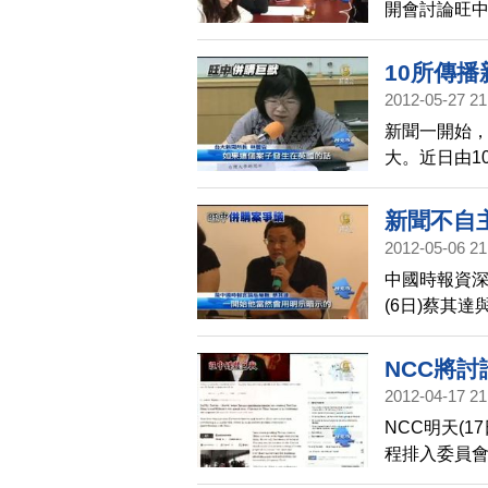
開會討論旺中
見，因此決定
裁蔡衍明到
10所傳
2012-05-27 21
新聞一開始
大。近日由1
壟斷市場。
已經違法，呼
新聞不自
2012-05-06 21
中國時報資
(6日)蔡其
蔡衍明入主
者指出，NC
NCC將
中併購案。
2012-04-17 21
NCC明天(
程排入委員
體將出現壟斷