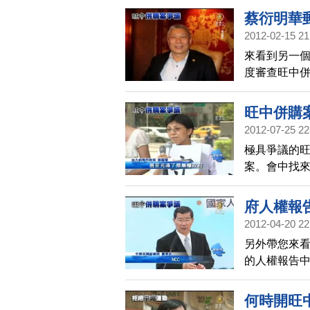
蔡衍明華
2012-02-15 21
來看到另一個
度審查旺中
華盛頓郵報採
行審議」，
旺中併購
關說明。
2012-07-25 22
極具爭議的旺
案。會中找
自出席會議
斷，300多
府人權報
鱷、捍衛新
2012-04-20 22
另外帶您來
的人權報告
將導致媒體
統這番言論
何時開旺