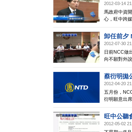
2012-03-14 21
馬政府中資
心，旺中跨媒
證會，邀蔡
會NCC主委
卸任前夕
2012-07-30 21
日前NCC做
向不願對外說
應外界疑慮
蔡衍明拋
2012-04-20 21
五月份，NC
衍明願意出席
澄社社長黃
處理併購案
旺中公聽
2012-05-02 21