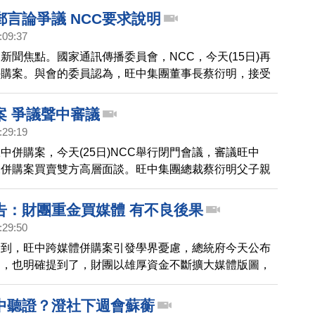
郵言論爭議 NCC要求說明
:09:37
新聞焦點。國家通訊傳播委員會，NCC，今天(15日)再
併購案。與會的委員認為，旺中集團董事長蔡衍明，接受
訪，發表的言論存在諸多疑 慮，因此決定將併購案「續
並要求旺中集團，在時間內提出華盛頓郵報採訪內容的相
案 爭議聲中審議
:29:19
中併購案，今天(25日)NCC舉行閉門會議，審議旺中
來併購案買賣雙方高層面談。旺中集團總裁蔡衍明父子親
，被眼尖媒體發現搶拍，而在場外，也是一整天抗議聲不
位學生和學者高喊口號表達訴求，向NCC呼籲反對媒體巨
告：財團重金買媒體 有不良後果
聞專業。
:29:50
看到，旺中跨媒體併購案引發學界憂慮，總統府今天公布
中，也明確提到了，財團以雄厚資金不斷擴大媒體版圖，
所有權集中化的不良後果，雖然沒有點名旺中案，不過總
，引發揣測。
中聽證？澄社下週會蘇蘅