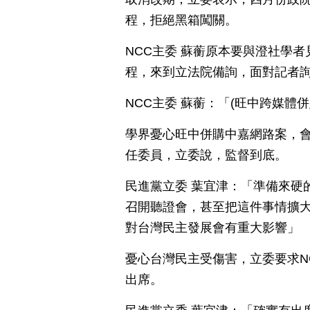
程，拒絕黑箱闖關。
NCC主委 蘇蘅原本要與澄社學
程，來到立法院備詢，面對記者
NCC主委 蘇蘅：「(旺中跨媒體
學界憂心旺中併購中嘉網路案，會
任委員，立委說，監督到底。
民進黨立委 葉宜津：「準備來硬
召開聽證會，甚至把這件事情擴
對台灣民主發展會有重大影響」
憂心台灣民主受傷害，立委要求N
出席。