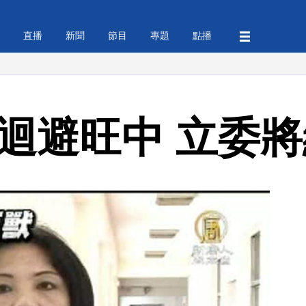
直播
新聞
節目
專題
點播
委迴避旺中 立委