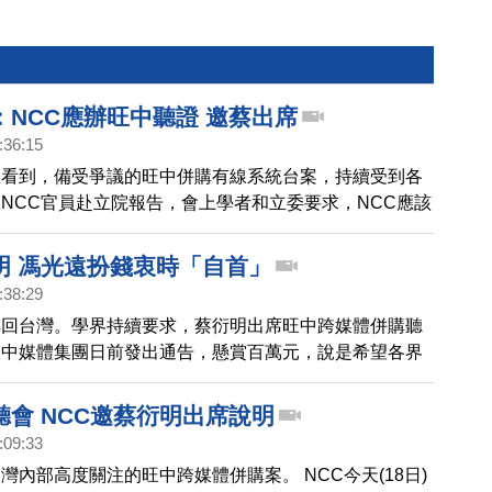
：NCC應辦旺中聽證 邀蔡出席
:36:15
您看到，備受爭議的旺中併購有線系統台案，持續受到各
NCC官員赴立院報告，會上學者和立委要求，NCC應該
，邀集團總裁蔡衍明出席，並調查蔡衍明是否有濫用傳媒
業自主。如果NCC繼續消極應付，他們將要求國會針對
明 馮光遠扮錢衷時「自首」
職，舉行國會聽證調查。
:38:29
轉回台灣。學界持續要求，蔡衍明出席旺中跨媒體併購聽
旺中媒體集團日前發出通告，懸賞百萬元，說是希望各界
中向中共靠攏的記者「錢衷時」。對此，前中時副總編輯
落格上發文批評，還拿著「錢衷時」的牌子「自首」，嘲
聽會 NCC邀蔡衍明出席說明
:09:33
灣內部高度關注的旺中跨媒體併購案。 NCC今天(18日)