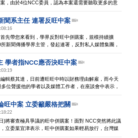
案，由於4位NCC委員，認為本案還需要聽取更多的意
，5月上旬左右，再召開公聽會，並邀請旺旺中時集團總
會說明。
播新聞系主任 連署反旺中案
:08:16
，首先帶您來看到，學界反對旺中併購案，規模持續擴
0所新聞傳播學界主管，發起連署，反對私人媒體集團，
學者並指出，旺中集團旗下媒體，接受中國政府置入行，
籲NCC應該盡速駁回旺中案 。
主 學者指NCC應否決旺中案
:03:19
深編輯蔡其達，日前遭旺旺中時以財務理由解雇，而今天
達與多位聲援他的學者以及媒體工作者，在座談會中表示，
中時之後，報社員工配合老闆，對報導內容自我限制。學
C應該考量這些違反新聞自主的事證，否決正在審查的旺
討論旺中案 立委籲嚴格把關
:18:22
17日)將審查極具爭議的旺中併購案！面對 NCC突然將此議
會，立委葉宜津表示，旺中併購案如果輕易放行，台灣媒
情況。因此要求NCC嚴格把關，保障台灣資訊自由。