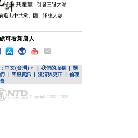
引發三退大潮
前退出中共黨、團、隊總人數
處可看新唐人
：
中文(台灣)
|
我們的服務
|
關
們
|
客服資訊
|
澄清與更正
|
倫理
會
Copyright ©2002-2023