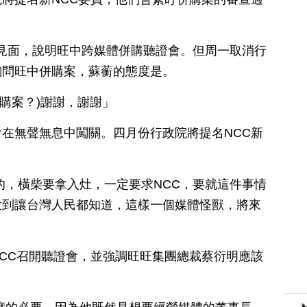
者見面，說明旺中跨媒體併購聽證會。但周一取消行
詢問旺中併購案，蘇蘅的態度是。
併購案？)謝謝，謝謝」
在無聲無息中闖關。四月份行政院將提名NCC新
的，橫柴要拿入灶，一定要求NCC，要就這件事情
大到讓台灣人民都知道，這樣一個媒體怪獸，將來
CC召開聽證會，並強調旺旺集團總裁蔡衍明應該