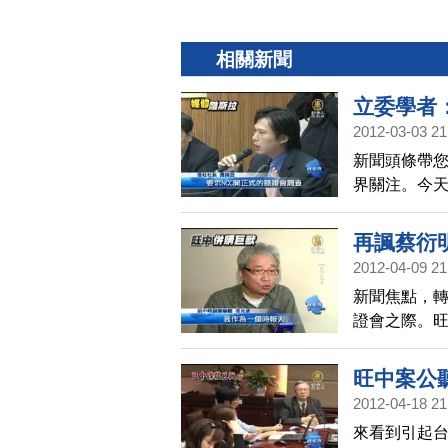
相關新聞
立委學者
2012-03-03 21
新聞頭條帶
界關注。今天
舉辦聽證會
公器，破壞專
再諷蔡衍
NCC卸責失
2012-04-09 21
新聞焦點，
證會之際。
揪出批評旺
馮光遠在部
旺中案公
諷蔡衍明。
2012-04-18 21
來看到引起台