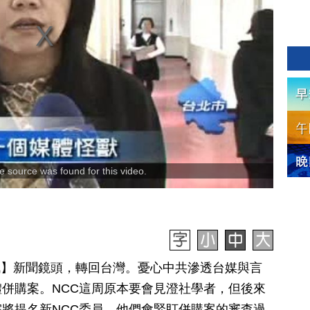
 source was found for this video.
日訊】新聞鏡頭，轉回台灣。憂心中共滲透台媒與言
併購案。NCC這周原本要會見澄社學者，但後來
將提名新NCC委員，他們會緊盯併購案的審查過