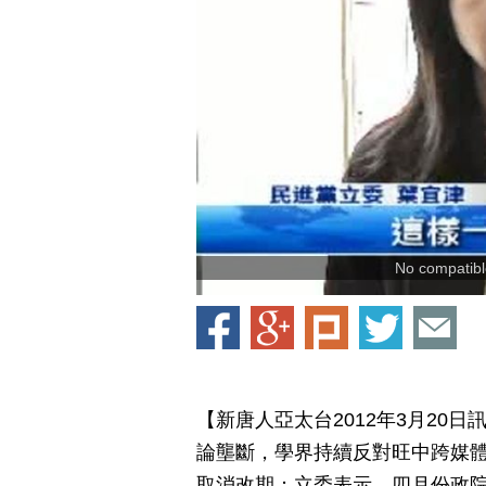
No compatible
【新唐人亞太台2012年3月20
論壟斷，學界持續反對旺中跨媒體
取消改期；立委表示，四月份政院